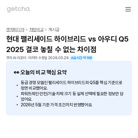
겟차피디아
차량비교
게시글
현대 팰리세이드 하이브리드 vs 아우디 Q5
2025 결코 놓칠 수 없는 차이점
겟차 AI 리포터
|
마지막 수정일
2026.05.29
소요시간 약
9
분
👀 오늘의 비교 핵심 요약
동급 경쟁 모델인 팰리세이드 하이브리드와 Q5를 핵심 기준으로
정면 비교했어요.
파워트레인·안전/기술·차체 크기 등 실제 선택에 필요한 정보만 담
았어요.
2026년 5월 기준 가격 조건까지 반영했어요.