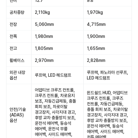
연비
12.7
9.8
공차중량
2,110kg
1,970kg
전장
5,060mm
4,715mm
전폭
1,980mm
1,900mm
전고
1,805mm
1,655mm
휠베이스
2,970mm
2,828mm
외관 내장
루프랙, 파노라마 선루프,
루프랙, LED 헤드램프
옵션
LED 헤드램프
어댑티브 크루즈 컨트롤,
윈드쉴드 HUD, 어댑티브
크루즈 컨트롤, 차로유지
크루즈 컨트롤, 크루즈
보조, 자동긴급제동, 충돌
컨트롤, 자동긴급제동,
회피 보조, 차로이탈
안전/기술
충돌 회피 보조, 차로이탈
경고장치, 사각지대 경고,
(ADAS)
경고장치, 사각지대 경고,
후방 교차 충돌방지 보조,
옵션
후방 교차 충돌방지 보조,
운전석 에어백, 동승석
운전석 에어백, 동승석
에어백, 운전석 무릎
에어백, 사이드 에어백,
에어백, 사이드 에어백,
커튼 에어백