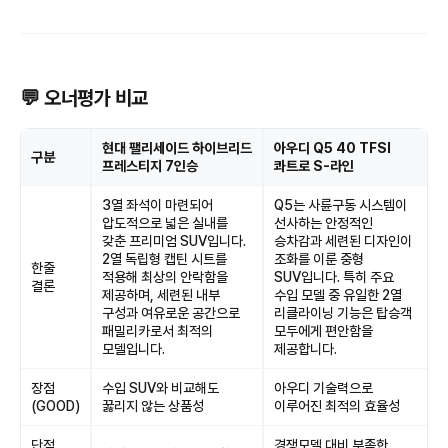
💬 오너평가 비교
현대 팰리세이드 하이브리드
아우디 Q5 40 TFSI
구분
프레스티지 7인승
콰트로 S-라인
3열 좌석이 마련되어
Q5는 사륜구동 시스템이
압도적으로 넓은 실내를
선사하는 안정적인
갖춘 프리미엄 SUV입니다.
승차감과 세련된 디자인이
2열 독립형 캡틴 시트를
조화를 이룬 중형
한줄
적용해 최상의 안락함을
SUV입니다. 특히 주요
결론
제공하며, 세련된 내부
수입 모델 중 유일한 2열
구성과 여유로운 공간으로
리클라이닝 기능은 탑승객
패밀리카로서 최적의
모두에게 편안함을
모델입니다.
제공합니다.
장점
수입 SUV와 비교해도
아우디 기술력으로
(GOOD)
꿇리지 않는 상품성
이루어진 최적의 효율성
단점
경쟁모델 대비 부족한