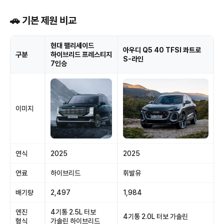
🚗 기본 제원 비교
현대 팰리세이드
아우디 Q5 40 TFSI 콰트로
구분
하이브리드 프레스티지
S-라인
7인승
이미지
연식
2025
2025
연료
하이브리드
휘발유
배기량
2,497
1,984
엔진
4기통 2.5L 터보
4기통 2.0L 터보 가솔린
형식
가솔린 하이브리드