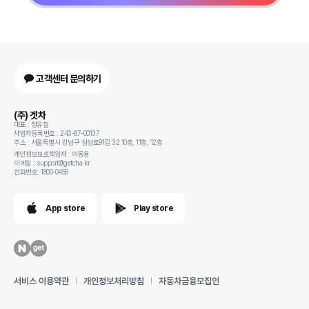
고객센터 문의하기
(주) 겟차
대표 : 정유철
사업자등록번호 : 243-87-00137
주소 : 서울특별시 강남구 삼성로91길 32 10층, 11층, 12층
개인정보보호책임자 : 이동용
이메일 : support@getcha.kr
전화번호: 1800-0456
App store
Play store
서비스 이용약관
개인정보처리방침
자동차금융모집인