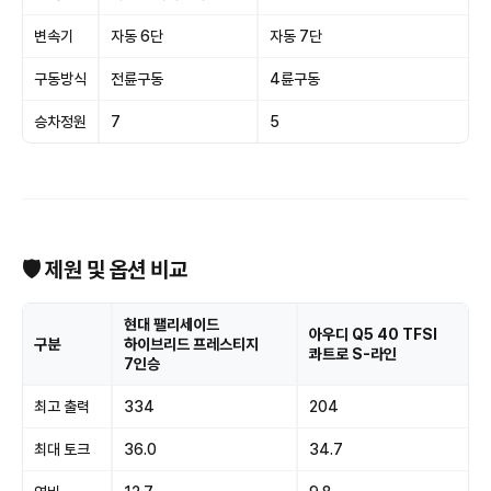
변속기
자동 6단
자동 7단
구동방식
전륜구동
4륜구동
승차정원
7
5
🛡 제원 및 옵션 비교
현대 팰리세이드
아우디 Q5 40 TFSI
구분
하이브리드 프레스티지
콰트로 S-라인
7인승
최고 출력
334
204
최대 토크
36.0
34.7