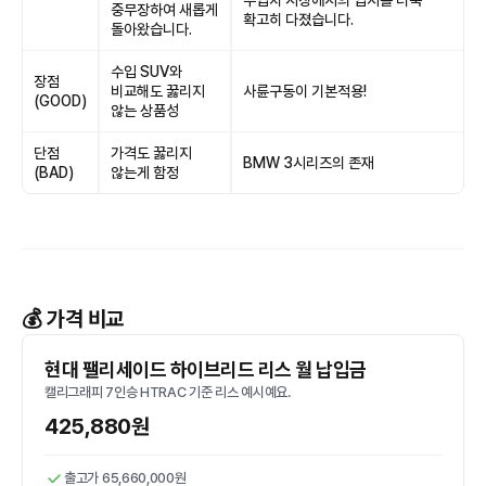
수입차 시장에서의 입지를 더욱
중무장하여 새롭게
확고히 다졌습니다.
돌아왔습니다.
수입 SUV와
장점
비교해도 꿇리지
사륜구동이 기본적용!
(GOOD)
않는 상품성
단점
가격도 꿇리지
BMW 3시리즈의 존재
(BAD)
않는게 함정
💰 가격 비교
현대 팰리세이드 하이브리드 리스 월 납입금
캘리그래피 7인승 HTRAC 기준 리스 예시예요.
425,880원
출고가 65,660,000원