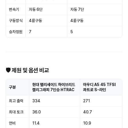
변속기
자동 6단
자동 7단
구동방식
4륜구동
4륜구동
승차정원
7
5
🛡 제원 및 옵션 비교
현대 팰리세이드 하이브리드
아우디 A5 45 TFSI
구분
캘리그래피 7인승 HTRAC
콰트로 S-라인
최고 출력
334
271
최대 토크
36.0
40.7
연비
11.4
10.9