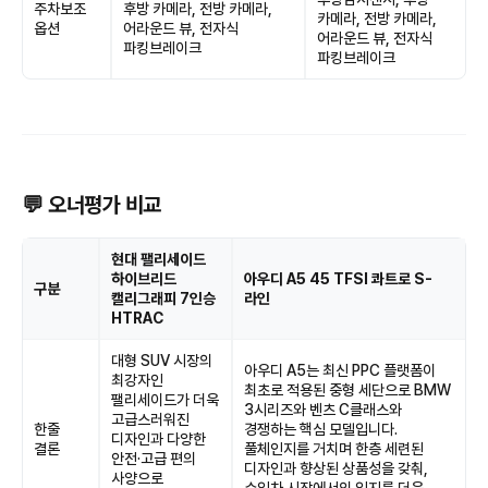
주차보조
후방 카메라, 전방 카메라,
카메라, 전방 카메라,
옵션
어라운드 뷰, 전자식
어라운드 뷰, 전자식
파킹브레이크
파킹브레이크
💬 오너평가 비교
현대 팰리세이드
하이브리드
아우디 A5 45 TFSI 콰트로 S-
구분
캘리그래피 7인승
라인
HTRAC
대형 SUV 시장의
아우디 A5는 최신 PPC 플랫폼이
최강자인
최초로 적용된 중형 세단으로 BMW
팰리세이드가 더욱
3시리즈와 벤츠 C클래스와
고급스러워진
한줄
경쟁하는 핵심 모델입니다.
디자인과 다양한
결론
풀체인지를 거치며 한층 세련된
안전·고급 편의
디자인과 향상된 상품성을 갖춰,
사양으로