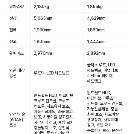
공차중량
2,180kg
1,855kg
전장
5,065mm
4,829mm
전폭
1,980mm
1,860mm
전고
1,805mm
1,444mm
휠베이스
2,970mm
2,892mm
글라스 루프, LED
외관 내장
헤드램프, 어댑티브
루프랙, LED 헤드램프
옵션
(LED or 레이저)
헤드램프
윈드쉴드 HUD,
윈드쉴드 HUD, 어댑티브
어댑티브 크루즈
크루즈 컨트롤, 크루즈
컨트롤, 크루즈 컨트롤,
컨트롤, 차로유지 보조,
자동긴급제동, 충돌
자동긴급제동, 충돌 회피
안전/기술
회피 보조, 차로이탈
보조, 차로이탈 경고장치,
(ADAS)
경고장치, 사각지대
사각지대 경고, 후방 교차
옵션
경고, 후방 교차
충돌방지 보조, 운전석
충돌방지 보조, 운전석
에어백, 동승석 에어백,