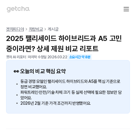
겟차피디아
차량비교
게시글
2025 팰리세이드 하이브리드과 A5 고민
중이라면? 상세 제원 비교 리포트
겟차 AI 리포터
|
마지막 수정일
2026.03.22
소요시간 약
8
분
👀 오늘의 비교 핵심 요약
동급 경쟁 모델인 팰리세이드 하이브리드와 A5를 핵심 기준으로
정면 비교했어요.
파워트레인·안전/기술·차체 크기 등 실제 선택에 필요한 정보만 담
았어요.
2026년 2월 기준 가격 조건까지 반영했어요.