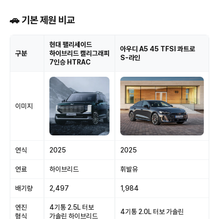
🚗 기본 제원 비교
현대 팰리세이드
아우디 A5 45 TFSI 콰트로
구분
하이브리드 캘리그래피
S-라인
7인승 HTRAC
이미지
연식
2025
2025
연료
하이브리드
휘발유
배기량
2,497
1,984
엔진
4기통 2.5L 터보
4기통 2.0L 터보 가솔린
형식
가솔린 하이브리드