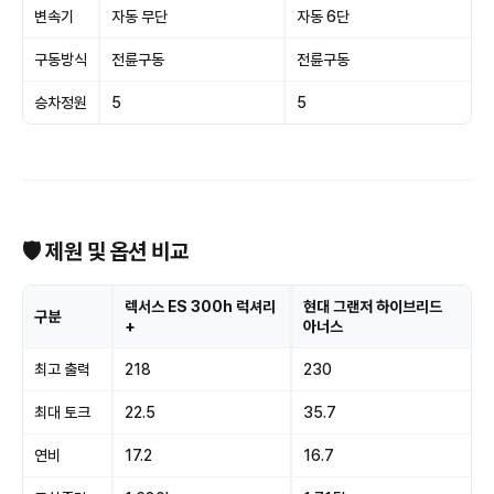
변속기
자동 무단
자동 6단
구동방식
전륜구동
전륜구동
승차정원
5
5
🛡 제원 및 옵션 비교
렉서스 ES 300h 럭셔리
현대 그랜저 하이브리드
구분
+
아너스
최고 출력
218
230
최대 토크
22.5
35.7
연비
17.2
16.7