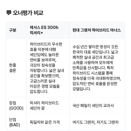
💬 오너평가 비교
렉서스 ES 300h
구분
현대 그랜저 하이브리드 아너스
럭셔리+
하이브리드의 우수한
수십 년간 쌓아온 명성이 깃든
효율 덕분에 대형
한국의 대표 세단입니다. 넓고
세단임에도 놀라운
쾌적한 실내 공간과 최고급
연비를 보여주며,
소재를 사용하여 모두에게
한줄
극강의 정숙성을
만족감을 선사합니다. 특히
결론
자랑합니다. 넓은 실내
하이브리드 시스템을 통해
공간을 확보했으며,
정숙성을 더욱 극대화하였으며,
고급스러운 실내
압도적인 연비 효율을 완성한
마감은 경쟁 모델을
모델입니다.
압도합니다.
장점
럭셔리 하이브리드
국산 패밀리 세단의 교과서
(GOOD)
세단의 왕
단점
독일차와 같은 가격
여기도 그랜저, 저기도 그랜저
(BAD)