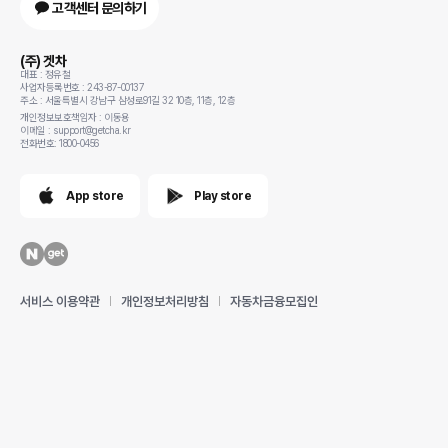
고객센터 문의하기
(주) 겟차
대표 : 정유철
사업자등록번호 : 243-87-00137
주소 : 서울특별시 강남구 삼성로91길 32 10층, 11층, 12층
개인정보보호책임자 : 이동용
이메일 : support@getcha.kr
전화번호: 1800-0456
App store
Play store
서비스 이용약관
개인정보처리방침
자동차금융모집인