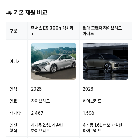
🚗 기본 제원 비교
렉서스 ES 300h 럭셔리
현대 그랜저 하이브리드
구분
+
아너스
이미지
연식
2026
2026
연료
하이브리드
하이브리드
배기량
2,487
1,598
엔진
4기통 2.5L 가솔린
4기통 1.6L 터보 가솔린
형식
하이브리드
하이브리드