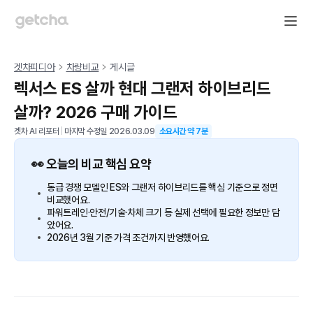
겟차피디아
차량비교
게시글
렉서스 ES 살까 현대 그랜저 하이브리드
살까? 2026 구매 가이드
겟차 AI 리포터
|
마지막 수정일
2026.03.09
소요시간 약
7
분
👀 오늘의 비교 핵심 요약
동급 경쟁 모델인 ES와 그랜저 하이브리드를 핵심 기준으로 정면
비교했어요.
파워트레인·안전/기술·차체 크기 등 실제 선택에 필요한 정보만 담
았어요.
2026년 3월 기준 가격 조건까지 반영했어요.