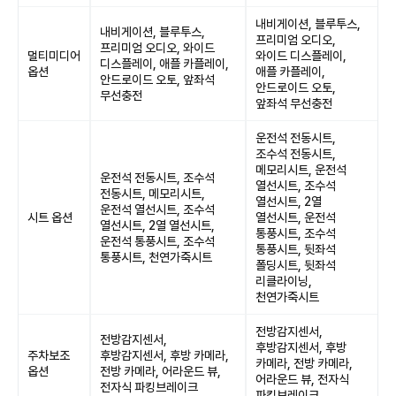
내비게이션, 블루투스,
내비게이션, 블루투스,
프리미엄 오디오,
프리미엄 오디오, 와이드
멀티미디어
와이드 디스플레이,
디스플레이, 애플 카플레이,
옵션
애플 카플레이,
안드로이드 오토, 앞좌석
안드로이드 오토,
무선충전
앞좌석 무선충전
운전석 전동시트,
조수석 전동시트,
메모리시트, 운전석
운전석 전동시트, 조수석
열선시트, 조수석
전동시트, 메모리시트,
열선시트, 2열
운전석 열선시트, 조수석
시트 옵션
열선시트, 운전석
열선시트, 2열 열선시트,
통풍시트, 조수석
운전석 통풍시트, 조수석
통풍시트, 뒷좌석
통풍시트, 천연가죽시트
폴딩시트, 뒷좌석
리클라이닝,
천연가죽시트
전방감지센서,
전방감지센서,
후방감지센서, 후방
주차보조
후방감지센서, 후방 카메라,
카메라, 전방 카메라,
옵션
전방 카메라, 어라운드 뷰,
어라운드 뷰, 전자식
전자식 파킹브레이크
파킹브레이크