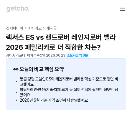
겟차피디아
차량비교
게시글
렉서스 ES vs 랜드로버 레인지로버 벨라
2026 패밀리카로 더 적합한 차는?
겟차 AI 리포터
|
마지막 수정일
2026.06.23
소요시간 약
9
분
👀 오늘의 비교 핵심 요약
동급 경쟁 모델인 ES와 레인지로버 벨라를 핵심 기준으로 정면 비
교했어요.
파워트레인·안전/기술·차체 크기 등 실제 선택에 필요한 정보만 담
았어요.
2026년 6월 기준 가격 조건까지 반영했어요.