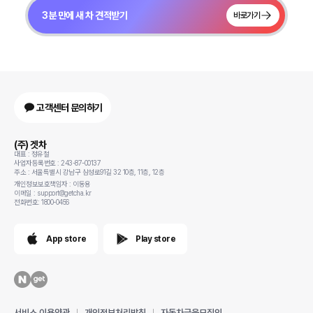
3분 만에 새 차 견적받기
바로가기
고객센터 문의하기
(주) 겟차
대표 : 정유철
사업자등록번호 : 243-87-00137
주소 : 서울특별시 강남구 삼성로91길 32 10층, 11층, 12층
개인정보보호책임자 : 이동용
이메일 : support@getcha.kr
전화번호: 1800-0456
App store
Play store
서비스 이용약관
개인정보처리방침
자동차금융모집인