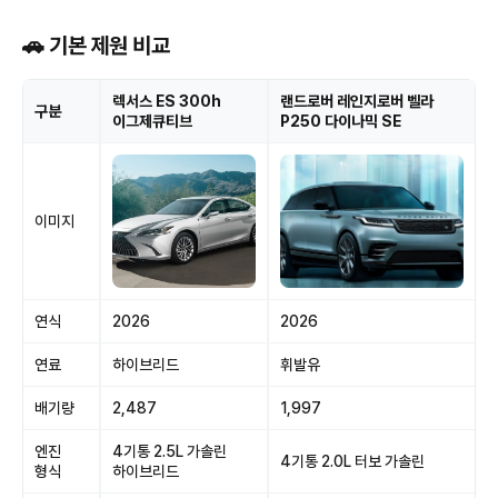
🚗 기본 제원 비교
렉서스 ES 300h
랜드로버 레인지로버 벨라
구분
이그제큐티브
P250 다이나믹 SE
이미지
연식
2026
2026
연료
하이브리드
휘발유
배기량
2,487
1,997
엔진
4기통 2.5L 가솔린
4기통 2.0L 터보 가솔린
형식
하이브리드