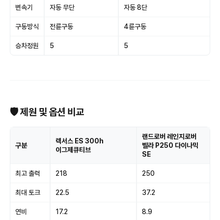
변속기
자동 무단
자동 8단
구동방식
전륜구동
4륜구동
승차정원
5
5
🛡 제원 및 옵션 비교
랜드로버 레인지로버
렉서스 ES 300h
구분
벨라 P250 다이나믹
이그제큐티브
SE
최고 출력
218
250
최대 토크
22.5
37.2
연비
17.2
8.9