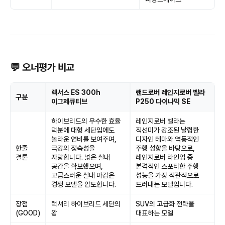
💬 오너평가 비교
렉서스 ES 300h
랜드로버 레인지로버 벨라
구분
이그제큐티브
P250 다이나믹 SE
하이브리드의 우수한 효율
레인지로버 벨라는
덕분에 대형 세단임에도
직선미가 강조된 날렵한
놀라운 연비를 보여주며,
디자인 테마와 역동적인
한줄
극강의 정숙성을
주행 성향을 바탕으로,
결론
자랑합니다. 넓은 실내
레인지로버 라인업 중
공간을 확보했으며,
본격적인 스포티한 주행
고급스러운 실내 마감은
성능을 가장 직관적으로
경쟁 모델을 압도합니다.
드러내는 모델입니다.
장점
럭셔리 하이브리드 세단의
SUV의 고급화 전략을
(GOOD)
왕
대표하는 모델