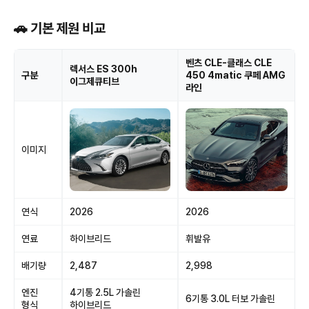
🚗 기본 제원 비교
벤츠 CLE-클래스 CLE
렉서스 ES 300h
구분
450 4matic 쿠페 AMG
이그제큐티브
라인
이미지
연식
2026
2026
연료
하이브리드
휘발유
배기량
2,487
2,998
엔진
4기통 2.5L 가솔린
6기통 3.0L 터보 가솔린
형식
하이브리드