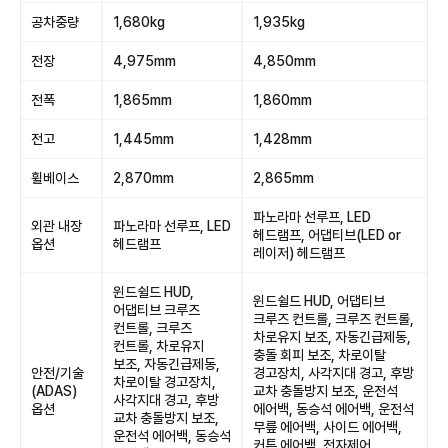
공차중량
1,680kg
1,935kg
전장
4,975mm
4,850mm
전폭
1,865mm
1,860mm
전고
1,445mm
1,428mm
휠베이스
2,870mm
2,865mm
파노라마 선루프, LED
외관 내장
파노라마 선루프, LED
헤드램프, 어댑티브(LED or
옵션
헤드램프
레이저) 헤드램프
윈드쉴드 HUD,
윈드쉴드 HUD, 어댑티브
어댑티브 크루즈
크루즈 컨트롤, 크루즈 컨트롤,
컨트롤, 크루즈
차로유지 보조, 자동긴급제동,
컨트롤, 차로유지
충돌 회피 보조, 차로이탈
보조, 자동긴급제동,
안전/기술
경고장치, 사각지대 경고, 후방
차로이탈 경고장치,
(ADAS)
교차 충돌방지 보조, 운전석
사각지대 경고, 후방
옵션
에어백, 동승석 에어백, 운전석
교차 충돌방지 보조,
무릎 에어백, 사이드 에어백,
운전석 에어백, 동승석
커튼 에어백, 전자제어