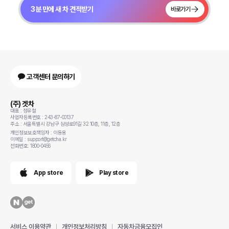
3분 만에 새 차 견적받기
바로가기
고객센터 문의하기
(주) 겟차
대표 : 정유철
사업자등록번호 : 243-87-00137
주소 : 서울특별시 강남구 삼성로91길 32 10층, 11층, 12층
개인정보보호책임자 : 이동용
이메일 : support@getcha.kr
전화번호: 1800-0456
App store
Play store
서비스 이용약관
개인정보처리방침
자동차금융모집인