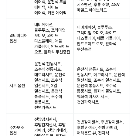
에어백, 운전석 무릎
서스펜션, 후륜 조향, 48V
에어백, 사이드
마일드 하이브리드
에어백, 커튼 에어백
내비게이션,
내비게이션, 블루투스,
블루투스, 프리미엄
프리미엄 오디오, 와이드
멀티미디어
오디오, 와이드
디스플레이, 애플 카플레이,
옵션
디스플레이, 애플
안드로이드 오토, 앞좌석
카플레이, 안드로이드
무선충전
오토, 앞좌석 무선충전
운전석 전동시트,
조수석 전동시트,
운전석 전동시트, 조수석
메모리시트, 운전석
전동시트, 메모리시트, 운전석
열선시트, 조수석
열선시트, 조수석 열선시트,
시트 옵션
열선시트, 2열
운전석 통풍시트, 조수석
열선시트, 운전석
통풍시트, 뒷좌석 폴딩시트,
통풍시트, 조수석
앞좌석 마사지 시트,
통풍시트,
천연가죽시트
천연가죽시트
전방감지센서,
전방감지센서, 후방감지센서,
후방감지센서, 후방
주차보조
후방 카메라, 전방 카메라,
카메라, 전방 카메라,
옵션
어라운드 뷰, 전자식
어라운드 뷰, 전자식