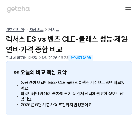
겟차피디아
차량비교
게시글
렉서스 ES vs 벤츠 CLE-클래스 성능·제원·
연비·가격 종합 비교
겟차 AI 리포터
|
마지막 수정일
2026.06.23
소요시간 약
9
분
👀 오늘의 비교 핵심 요약
동급 경쟁 모델인 ES와 CLE-클래스를 핵심 기준으로 정면 비교했
어요.
파워트레인·안전/기술·차체 크기 등 실제 선택에 필요한 정보만 담
았어요.
2026년 6월 기준 가격 조건까지 반영했어요.