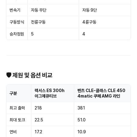
변속기
자동 무단
자동 9단
구동방식
전륜구동
4륜구동
승차정원
5
4
🛡 제원 및 옵션 비교
렉서스 ES 300h
벤츠 CLE-클래스 CLE 450
구분
이그제큐티브
4matic 쿠페 AMG 라인
최고 출력
218
381
최대 토크
22.5
51.0
연비
17.2
10.9