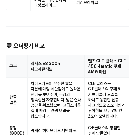
파킹브레이크
파킹브레이크
💬 오너평가 비교
벤츠 CLE-클래스 CLE
렉서스 ES 300h
구분
450 4matic 쿠페
이그제큐티브
AMG 라인
하이브리드의 우수한 효율
CLE 클래스는
덕분에 대형 세단임에도 놀라운
C·E클래스의 쿠페 &
연비를 보여주며, 극강의
카브리올레 모델을
한줄
정숙성을 자랑합니다. 넓은 실내
하나로 통합한 신규
결론
공간을 확보했으며, 고급스러운
세그먼트로 스포티함과
실내 마감은 경쟁 모델을
우아함을 모두 겸비한
압도합니다.
2도어 모델입니다.
장점
C·E클래스의 장점만
럭셔리 하이브리드 세단의 왕
(GOOD)
섞어 만들었다