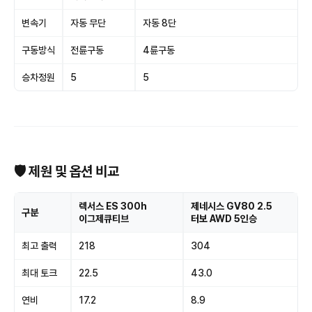
변속기
자동 무단
자동 8단
구동방식
전륜구동
4륜구동
승차정원
5
5
🛡 제원 및 옵션 비교
렉서스 ES 300h
제네시스 GV80 2.5
구분
이그제큐티브
터보 AWD 5인승
최고 출력
218
304
최대 토크
22.5
43.0
연비
17.2
8.9