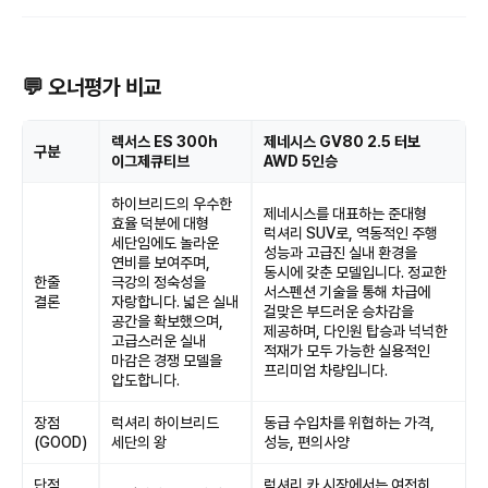
💬 오너평가 비교
렉서스 ES 300h
제네시스 GV80 2.5 터보
구분
이그제큐티브
AWD 5인승
하이브리드의 우수한
제네시스를 대표하는 준대형
효율 덕분에 대형
럭셔리 SUV로, 역동적인 주행
세단임에도 놀라운
성능과 고급진 실내 환경을
연비를 보여주며,
동시에 갖춘 모델입니다. 정교한
한줄
극강의 정숙성을
서스펜션 기술을 통해 차급에
결론
자랑합니다. 넓은 실내
걸맞은 부드러운 승차감을
공간을 확보했으며,
제공하며, 다인원 탑승과 넉넉한
고급스러운 실내
적재가 모두 가능한 실용적인
마감은 경쟁 모델을
프리미엄 차량입니다.
압도합니다.
장점
럭셔리 하이브리드
동급 수입차를 위협하는 가격,
(GOOD)
세단의 왕
성능, 편의사양
단점
럭셔리 카 시장에서는 여전히