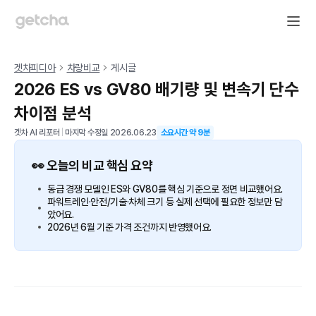
겟차피디아
차량비교
게시글
2026 ES vs GV80 배기량 및 변속기 단수
차이점 분석
겟차 AI 리포터
|
마지막 수정일
2026.06.23
소요시간 약
9
분
👀 오늘의 비교 핵심 요약
동급 경쟁 모델인 ES와 GV80를 핵심 기준으로 정면 비교했어요.
파워트레인·안전/기술·차체 크기 등 실제 선택에 필요한 정보만 담
았어요.
2026년 6월 기준 가격 조건까지 반영했어요.