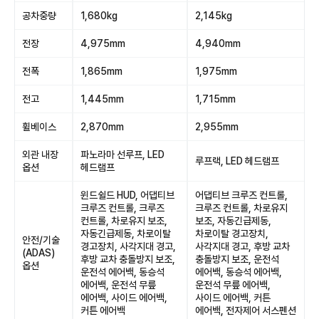
공차중량
1,680kg
2,145kg
전장
4,975mm
4,940mm
전폭
1,865mm
1,975mm
전고
1,445mm
1,715mm
휠베이스
2,870mm
2,955mm
외관 내장
파노라마 선루프, LED
루프랙, LED 헤드램프
옵션
헤드램프
윈드쉴드 HUD, 어댑티브
어댑티브 크루즈 컨트롤,
크루즈 컨트롤, 크루즈
크루즈 컨트롤, 차로유지
컨트롤, 차로유지 보조,
보조, 자동긴급제동,
자동긴급제동, 차로이탈
차로이탈 경고장치,
안전/기술
경고장치, 사각지대 경고,
사각지대 경고, 후방 교차
(ADAS)
후방 교차 충돌방지 보조,
충돌방지 보조, 운전석
옵션
운전석 에어백, 동승석
에어백, 동승석 에어백,
에어백, 운전석 무릎
운전석 무릎 에어백,
에어백, 사이드 에어백,
사이드 에어백, 커튼
커튼 에어백
에어백, 전자제어 서스펜션