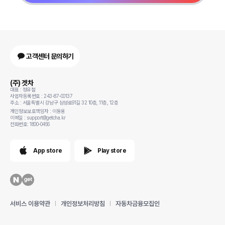
고객센터 문의하기
(주) 겟차
대표 : 정유철
사업자등록번호 : 243-87-00137
주소 : 서울특별시 강남구 삼성로91길 32 10층, 11층, 12층
개인정보보호책임자 : 이동용
이메일 : support@getcha.kr
전화번호: 1800-0456
App store
Play store
서비스 이용약관
개인정보처리방침
자동차금융모집인