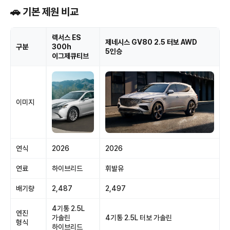
🚗 기본 제원 비교
렉서스 ES
제네시스 GV80 2.5 터보 AWD
구분
300h
5인승
이그제큐티브
이미지
연식
2026
2026
연료
하이브리드
휘발유
배기량
2,487
2,497
4기통 2.5L
엔진
가솔린
4기통 2.5L 터보 가솔린
형식
하이브리드