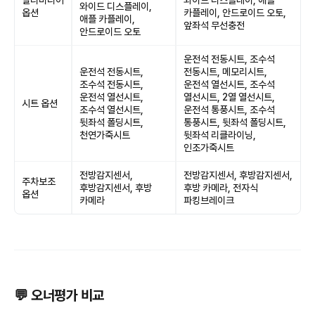
멀티미디어
와이드 디스플레이, 애플
와이드 디스플레이,
옵션
카플레이, 안드로이드 오토,
애플 카플레이,
앞좌석 무선충전
안드로이드 오토
운전석 전동시트, 조수석
운전석 전동시트,
전동시트, 메모리시트,
조수석 전동시트,
운전석 열선시트, 조수석
운전석 열선시트,
열선시트, 2열 열선시트,
시트 옵션
조수석 열선시트,
운전석 통풍시트, 조수석
뒷좌석 폴딩시트,
통풍시트, 뒷좌석 폴딩시트,
천연가죽시트
뒷좌석 리클라이닝,
인조가죽시트
전방감지센서,
전방감지센서, 후방감지센서,
주차보조
후방감지센서, 후방
후방 카메라, 전자식
옵션
카메라
파킹브레이크
💬 오너평가 비교