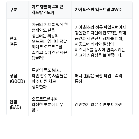
지프 랭글러 루비콘
구분
기아 타스만 익스트림 4WD
하드탑 4도어
지금의 지프를 있게 한
기아 최초의 정통 픽업트럭이자
존재와도 같은
강인한 디자인에 압도적인 적재
랭글러는 최강의
한줄
공간과 세련된 내장재를 더해,
오프로더 입니다 정말
결론
아웃도어 레저와 일상의
제대로 오프로드를
비즈니스를 동시에 만족시키는
즐기고 싶다면 선택은
최고의 실용성을 보여줍니다.
랭글러!
튜닝의 폭도 넓고,
장점
하면 할수록 사람들은
꽤나 괜찮은 국산 픽업트럭의
(GOOD)
아주 비싼 차로
등장
생각한다
오프로드를 위해
단점
희생한 부분이 너무
강인하지 않은 전면부 디자인
(BAD)
많다