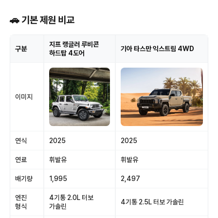
🚗 기본 제원 비교
지프 랭글러 루비콘
구분
기아 타스만 익스트림 4WD
하드탑 4도어
이미지
연식
2025
2025
연료
휘발유
휘발유
배기량
1,995
2,497
엔진
4기통 2.0L 터보
4기통 2.5L 터보 가솔린
형식
가솔린