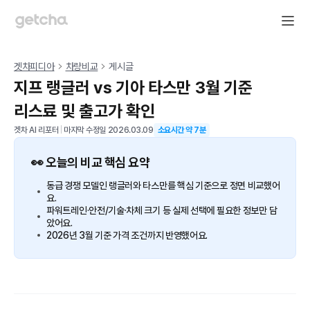
겟차피디아
차량비교
게시글
지프 랭글러 vs 기아 타스만 3월 기준
리스료 및 출고가 확인
겟차 AI 리포터
|
마지막 수정일
2026.03.09
소요시간 약
7
분
👀 오늘의 비교 핵심 요약
동급 경쟁 모델인 랭글러와 타스만를 핵심 기준으로 정면 비교했어
요.
파워트레인·안전/기술·차체 크기 등 실제 선택에 필요한 정보만 담
았어요.
2026년 3월 기준 가격 조건까지 반영했어요.