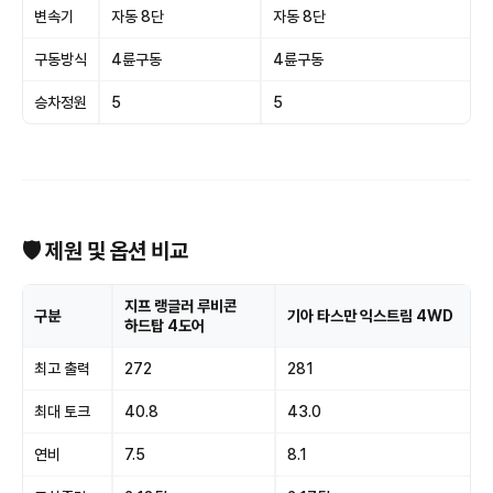
변속기
자동 8단
자동 8단
구동방식
4륜구동
4륜구동
승차정원
5
5
🛡 제원 및 옵션 비교
지프 랭글러 루비콘
구분
기아 타스만 익스트림 4WD
하드탑 4도어
최고 출력
272
281
최대 토크
40.8
43.0
연비
7.5
8.1