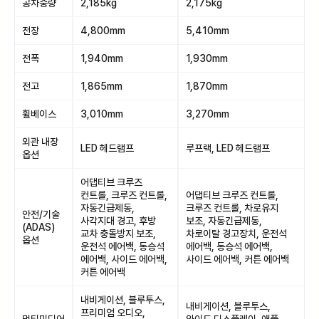
공차중량
2,185kg
2,175kg
전장
4,800mm
5,410mm
전폭
1,940mm
1,930mm
전고
1,865mm
1,870mm
휠베이스
3,010mm
3,270mm
외관 내장
LED 헤드램프
루프랙, LED 헤드램프
옵션
어댑티브 크루즈
컨트롤, 크루즈 컨트롤,
어댑티브 크루즈 컨트롤,
자동긴급제동,
크루즈 컨트롤, 차로유지
안전/기술
사각지대 경고, 후방
보조, 자동긴급제동,
(ADAS)
교차 충돌방지 보조,
차로이탈 경고장치, 운전석
옵션
운전석 에어백, 동승석
에어백, 동승석 에어백,
에어백, 사이드 에어백,
사이드 에어백, 커튼 에어백
커튼 에어백
내비게이션, 블루투스,
내비게이션, 블루투스,
프리미엄 오디오,