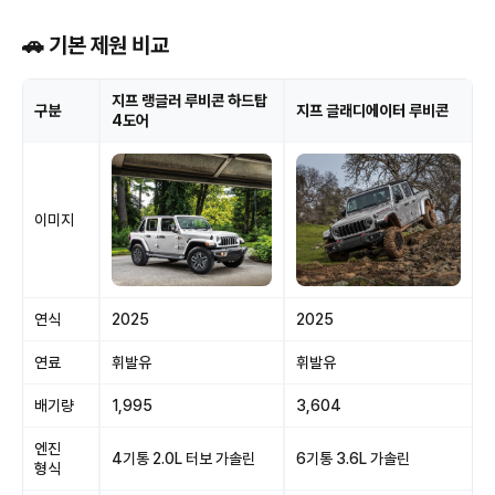
🚗 기본 제원 비교
지프 랭글러 루비콘 하드탑
구분
지프 글래디에이터 루비콘
4도어
이미지
연식
2025
2025
연료
휘발유
휘발유
배기량
1,995
3,604
엔진
4기통 2.0L 터보 가솔린
6기통 3.6L 가솔린
형식