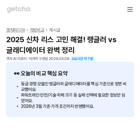
겟차피디아
차량비교
게시글
2025 신차 리스 고민 해결! 랭글러 vs
글래디에이터 완벽 정리
겟차 AI 리포터
|
마지막 수정일
2026.03.09
소요시간 약
7
분
👀 오늘의 비교 핵심 요약
동급 경쟁 모델인 랭글러와 글래디에이터를 핵심 기준으로 정면 비
교했어요.
파워트레인·안전/기술·차체 크기 등 실제 선택에 필요한 정보만 담
았어요.
2026년 3월 기준 가격 조건까지 반영했어요.