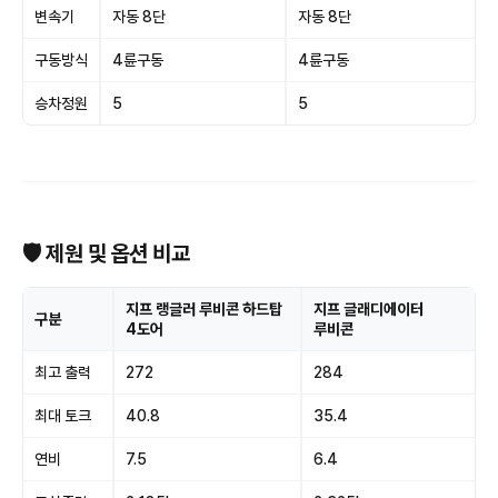
변속기
자동 8단
자동 8단
구동방식
4륜구동
4륜구동
승차정원
5
5
🛡 제원 및 옵션 비교
지프 랭글러 루비콘 하드탑
지프 글래디에이터
구분
4도어
루비콘
최고 출력
272
284
최대 토크
40.8
35.4
연비
7.5
6.4