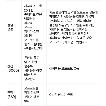
지금의 지프를
있게 한
지프 랭글러의 강력한 오프로드 성능에
존재와도 같은
픽업트럭의 실용성을 결합한 다목적
랭글러는
모델입니다. 견고한 프레임 바디와
최강의
한줄
검증된 사륜구동 시스템을 갖춰 거친
오프로더
결론
지형에서도 압도적인 돌파력을
입니다 정말
보여주며, 레저 활동에 최적화된
제대로
적재함과 강력한 견인 능력을 갖춘
오프로드를
오프로드 특화 픽업트럭입니다.
즐기고 싶다면
선택은 랭글러!
튜닝의 폭도
넓고, 하면
장점
할수록
신뢰하는 오프로드 성능
(GOOD)
사람들은 아주
비싼 차로
생각한다
오프로드를
단점
위해 희생한
G바겐 뺨치는 연비
(BAD)
부분이 너무
많다