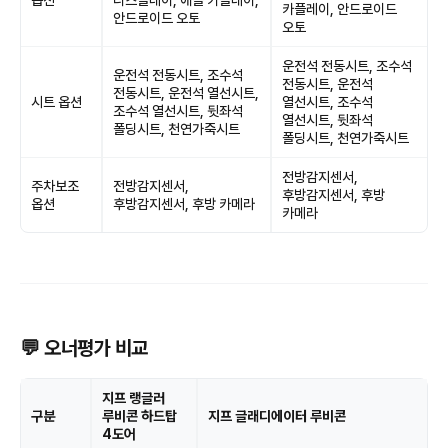
옵션
디스플레이, 애플 카플레이,
카플레이, 안드로이드
안드로이드 오토
오토
운전석 전동시트, 조수석
운전석 전동시트, 조수석
전동시트, 운전석
전동시트, 운전석 열선시트,
시트 옵션
열선시트, 조수석
조수석 열선시트, 뒷좌석
열선시트, 뒷좌석
폴딩시트, 천연가죽시트
폴딩시트, 천연가죽시트
전방감지센서,
주차보조
전방감지센서,
후방감지센서, 후방
옵션
후방감지센서, 후방 카메라
카메라
💬 오너평가 비교
지프 랭글러
구분
루비콘 하드탑
지프 글래디에이터 루비콘
4도어