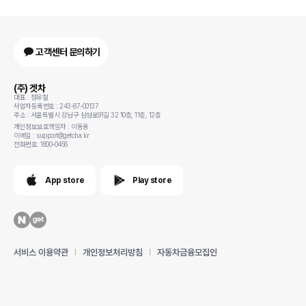
고객센터 문의하기
(주) 겟차
대표 : 정유철
사업자등록번호 : 243-87-00137
주소 : 서울특별시 강남구 삼성로91길 32 10층, 11층, 12층
개인정보보호책임자 : 이동용
이메일 : support@getcha.kr
전화번호: 1800-0456
App store
Play store
서비스 이용약관
개인정보처리방침
자동차금융모집인