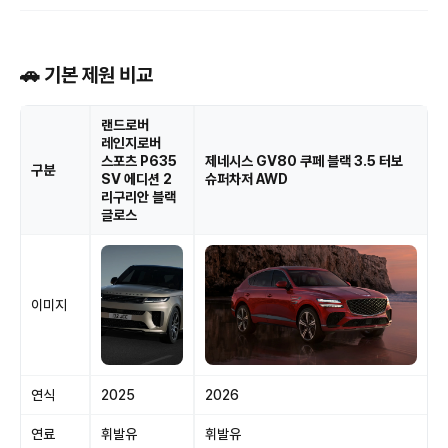
🚗 기본 제원 비교
랜드로버
레인지로버
스포츠 P635
제네시스 GV80 쿠페 블랙 3.5 터보
구분
SV 에디션 2
슈퍼차저 AWD
리구리안 블랙
글로스
이미지
연식
2025
2026
연료
휘발유
휘발유