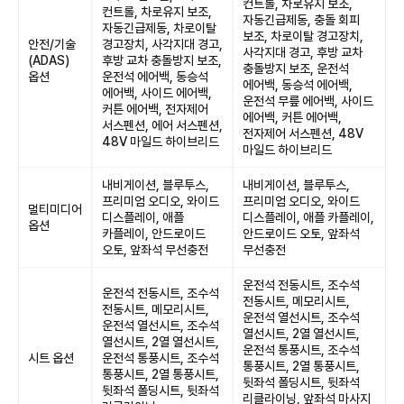
컨트롤, 차로유지 보조,
컨트롤, 차로유지 보조,
자동긴급제동, 충돌 회피
자동긴급제동, 차로이탈
보조, 차로이탈 경고장치,
안전/기술
경고장치, 사각지대 경고,
사각지대 경고, 후방 교차
(ADAS)
후방 교차 충돌방지 보조,
충돌방지 보조, 운전석
옵션
운전석 에어백, 동승석
에어백, 동승석 에어백,
에어백, 사이드 에어백,
운전석 무릎 에어백, 사이드
커튼 에어백, 전자제어
에어백, 커튼 에어백,
서스펜션, 에어 서스펜션,
전자제어 서스펜션, 48V
48V 마일드 하이브리드
마일드 하이브리드
내비게이션, 블루투스,
내비게이션, 블루투스,
프리미엄 오디오, 와이드
프리미엄 오디오, 와이드
멀티미디어
디스플레이, 애플
디스플레이, 애플 카플레이,
옵션
카플레이, 안드로이드
안드로이드 오토, 앞좌석
오토, 앞좌석 무선충전
무선충전
운전석 전동시트, 조수석
운전석 전동시트, 조수석
전동시트, 메모리시트,
전동시트, 메모리시트,
운전석 열선시트, 조수석
운전석 열선시트, 조수석
열선시트, 2열 열선시트,
열선시트, 2열 열선시트,
운전석 통풍시트, 조수석
시트 옵션
운전석 통풍시트, 조수석
통풍시트, 2열 통풍시트,
통풍시트, 2열 통풍시트,
뒷좌석 폴딩시트, 뒷좌석
뒷좌석 폴딩시트, 뒷좌석
리클라이닝, 앞좌석 마사지