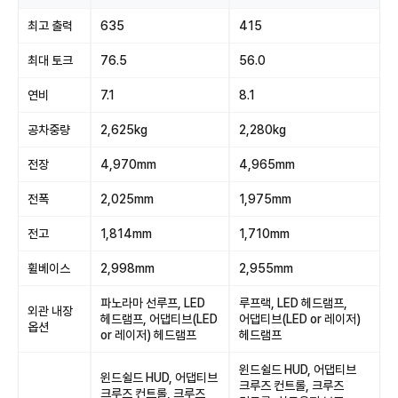
최고 출력
635
415
최대 토크
76.5
56.0
연비
7.1
8.1
공차중량
2,625kg
2,280kg
전장
4,970mm
4,965mm
전폭
2,025mm
1,975mm
전고
1,814mm
1,710mm
휠베이스
2,998mm
2,955mm
파노라마 선루프, LED
루프랙, LED 헤드램프,
외관 내장
헤드램프, 어댑티브(LED
어댑티브(LED or 레이저)
옵션
or 레이저) 헤드램프
헤드램프
윈드쉴드 HUD, 어댑티브
윈드쉴드 HUD, 어댑티브
크루즈 컨트롤, 크루즈
크루즈 컨트롤, 크루즈