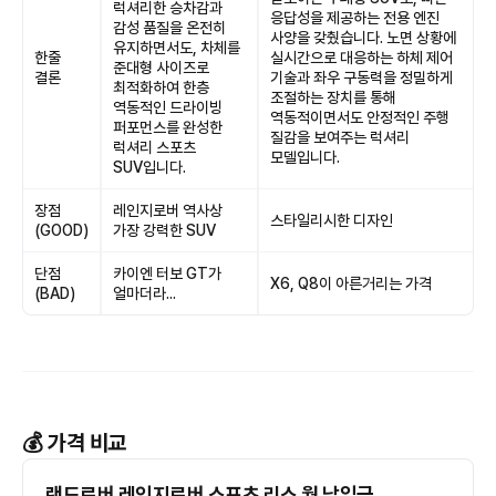
럭셔리한 승차감과
응답성을 제공하는 전용 엔진
감성 품질을 온전히
사양을 갖췄습니다. 노면 상황에
유지하면서도, 차체를
한줄
실시간으로 대응하는 하체 제어
준대형 사이즈로
결론
기술과 좌우 구동력을 정밀하게
최적화하여 한층
조절하는 장치를 통해
역동적인 드라이빙
역동적이면서도 안정적인 주행
퍼포먼스를 완성한
질감을 보여주는 럭셔리
럭셔리 스포츠
모델입니다.
SUV입니다.
장점
레인지로버 역사상
스타일리시한 디자인
(GOOD)
가장 강력한 SUV
단점
카이엔 터보 GT가
X6, Q8이 아른거리는 가격
(BAD)
얼마더라...
💰 가격 비교
랜드로버 레인지로버 스포츠 리스 월 납입금