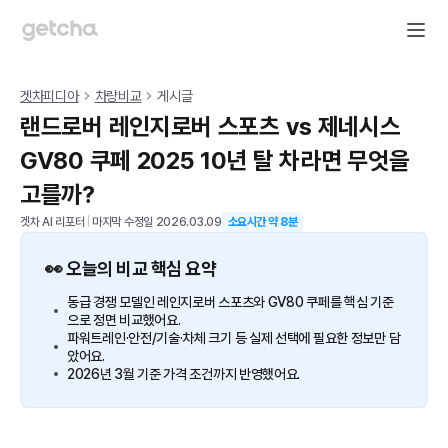
겟차피디아
차량비교
게시글
랜드로버 레인지로버 스포츠 vs 제네시스
GV80 쿠페 2025 10년 탈 차라면 무엇을
고를까?
겟차 AI 리포터
|
마지막 수정일
2026.03.09
소요시간 약
8
분
👀 오늘의 비교 핵심 요약
동급 경쟁 모델인 레인지로버 스포츠와 GV80 쿠페를 핵심 기준
으로 정면 비교했어요.
파워트레인·안전/기술·차체 크기 등 실제 선택에 필요한 정보만 담
았어요.
2026년 3월 기준 가격 조건까지 반영했어요.