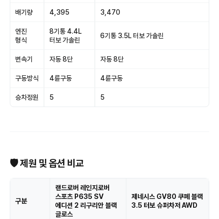
배기량
4,395
3,470
엔진
8기통 4.4L
6기통 3.5L 터보 가솔린
형식
터보 가솔린
변속기
자동 8단
자동 8단
구동방식
4륜구동
4륜구동
승차정원
5
5
🛡 제원 및 옵션 비교
랜드로버 레인지로버
스포츠 P635 SV
제네시스 GV80 쿠페 블랙
구분
에디션 2 리구리안 블랙
3.5 터보 슈퍼차저 AWD
글로스