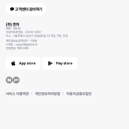
고객센터 문의하기
(주) 겟차
대표 : 정유철
사업자등록번호 : 243-87-00137
주소 : 서울특별시 강남구 삼성로91길 32 10층, 11층, 12층
개인정보보호책임자 : 이동용
이메일 : support@getcha.kr
전화번호: 1800-0456
App store
Play store
서비스 이용약관
개인정보처리방침
자동차금융모집인