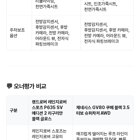
리클라이닝,
시트, 인조가죽시트,
천연가죽시트
천연가죽시트
전방감지센서,
전방감지센서,
후방감지센서, 후방
주차보조
후방감지센서, 후방 카메라,
카메라, 전방 카메라,
옵션
전방 카메라, 어라운드 뷰,
어라운드 뷰, 전자식
전자식 파킹브레이크
파킹브레이크
💬 오너평가 비교
랜드로버 레인지로버
스포츠 P635 SV
제네시스 GV80 쿠페 블랙 3.5
구분
에디션 2 리구리안
터보 슈퍼차저 AWD
블랙 글로스
레인지로버 스포츠는
매끄럽게 떨어지는 루프 라인이
레인지로버 고유의
돋보이는 쿠페형 SUV로, 빠른