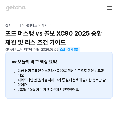
겟차피디아
차량비교
게시글
포드 머스탱 vs 볼보 XC90 2025 종합
제원 및 리스 조건 가이드
겟차 AI 리포터
|
마지막 수정일
2026.03.09
소요시간 약
8
분
👀 오늘의 비교 핵심 요약
동급 경쟁 모델인 머스탱와 XC90를 핵심 기준으로 정면 비교했
어요.
파워트레인·안전/기술·차체 크기 등 실제 선택에 필요한 정보만 담
았어요.
2026년 3월 기준 가격 조건까지 반영했어요.