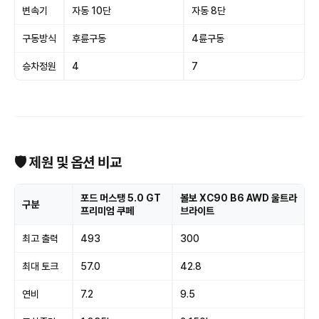
변속기
자동 10단
자동 8단
구동방식
후륜구동
4륜구동
승차정원
4
7
🛡 제원 및 옵션 비교
포드 머스탱 5.0 GT
볼보 XC90 B6 AWD 울트라
구분
프리미엄 쿠페
브라이트
최고 출력
493
300
최대 토크
57.0
42.8
연비
7.2
9.5