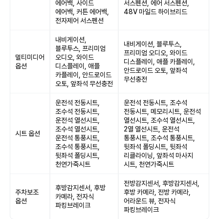
에어백, 사이드
서스펜션, 에어 서스펜션,
에어백, 커튼 에어백,
48V 마일드 하이브리드
전자제어 서스펜션
내비게이션,
내비게이션, 블루투스,
블루투스, 프리미엄
프리미엄 오디오, 와이드
멀티미디어
오디오, 와이드
디스플레이, 애플 카플레이,
옵션
디스플레이, 애플
안드로이드 오토, 앞좌석
카플레이, 안드로이드
무선충전
오토, 앞좌석 무선충전
운전석 전동시트,
운전석 전동시트, 조수석
조수석 전동시트,
전동시트, 메모리시트, 운전석
운전석 열선시트,
열선시트, 조수석 열선시트,
조수석 열선시트,
2열 열선시트, 운전석
시트 옵션
운전석 통풍시트,
통풍시트, 조수석 통풍시트,
조수석 통풍시트,
뒷좌석 폴딩시트, 뒷좌석
뒷좌석 폴딩시트,
리클라이닝, 앞좌석 마사지
천연가죽시트
시트, 천연가죽시트
전방감지센서, 후방감지센서,
후방감지센서, 후방
주차보조
후방 카메라, 전방 카메라,
카메라, 전자식
옵션
어라운드 뷰, 전자식
파킹브레이크
파킹브레이크