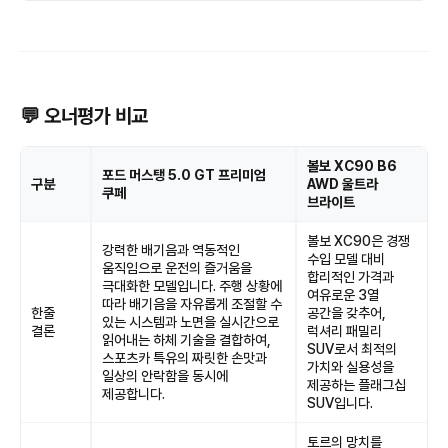
💬 오너평가 비교
볼보 XC90 B6
포드 머스탱 5.0 GT 프리미엄
구분
AWD 울트라
쿠페
브라이트
볼보 XC90은 경쟁
강력한 배기음과 역동적인
수입 모델 대비
움직임으로 운전의 즐거움을
합리적인 가격과
극대화한 모델입니다. 주행 상황에
여유로운 3열
따라 배기음을 자유롭게 조절할 수
한줄
공간을 갖추어,
있는 시스템과 노면을 실시간으로
결론
럭셔리 패밀리
읽어내는 하체 기술을 결합하여,
SUV로서 최적의
스포츠카 특유의 짜릿한 손맛과
가치와 실용성을
일상의 안락함을 동시에
제공하는 플래그십
제공합니다.
SUV입니다.
토르의 망치를