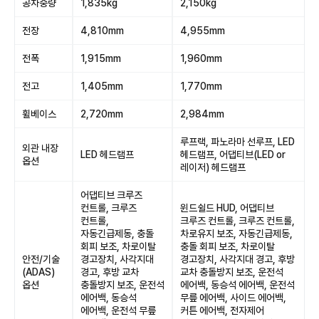
공차중량
1,835kg
2,150kg
전장
4,810mm
4,955mm
전폭
1,915mm
1,960mm
전고
1,405mm
1,770mm
휠베이스
2,720mm
2,984mm
루프랙, 파노라마 선루프, LED
외관 내장
LED 헤드램프
헤드램프, 어댑티브(LED or
옵션
레이저) 헤드램프
어댑티브 크루즈
컨트롤, 크루즈
윈드쉴드 HUD, 어댑티브
컨트롤,
크루즈 컨트롤, 크루즈 컨트롤,
자동긴급제동, 충돌
차로유지 보조, 자동긴급제동,
회피 보조, 차로이탈
충돌 회피 보조, 차로이탈
안전/기술
경고장치, 사각지대
경고장치, 사각지대 경고, 후방
(ADAS)
경고, 후방 교차
교차 충돌방지 보조, 운전석
옵션
충돌방지 보조, 운전석
에어백, 동승석 에어백, 운전석
에어백, 동승석
무릎 에어백, 사이드 에어백,
에어백, 운전석 무릎
커튼 에어백, 전자제어