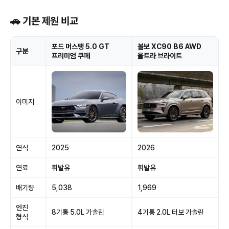
🚗 기본 제원 비교
포드 머스탱 5.0 GT
볼보 XC90 B6 AWD
구분
프리미엄 쿠페
울트라 브라이트
이미지
연식
2025
2026
연료
휘발유
휘발유
배기량
5,038
1,969
엔진
8기통 5.0L 가솔린
4기통 2.0L 터보 가솔린
형식