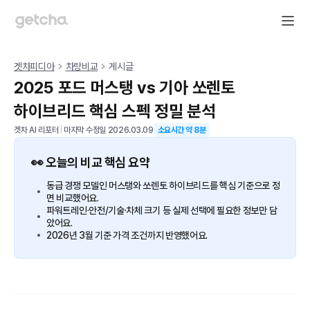
겟차피디아
차량비교
게시글
2025 포드 머스탱 vs 기아 쏘렌토
하이브리드 핵심 스펙 정밀 분석
겟차 AI 리포터
|
마지막 수정일
2026.03.09
소요시간 약
8
분
👀 오늘의 비교 핵심 요약
동급 경쟁 모델인 머스탱와 쏘렌토 하이브리드를 핵심 기준으로 정
면 비교했어요.
파워트레인·안전/기술·차체 크기 등 실제 선택에 필요한 정보만 담
았어요.
2026년 3월 기준 가격 조건까지 반영했어요.