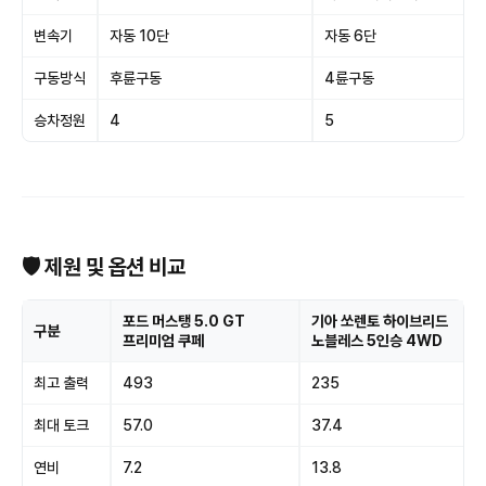
변속기
자동 10단
자동 6단
구동방식
후륜구동
4륜구동
승차정원
4
5
🛡 제원 및 옵션 비교
포드 머스탱 5.0 GT
기아 쏘렌토 하이브리드
구분
프리미엄 쿠페
노블레스 5인승 4WD
최고 출력
493
235
최대 토크
57.0
37.4
연비
7.2
13.8