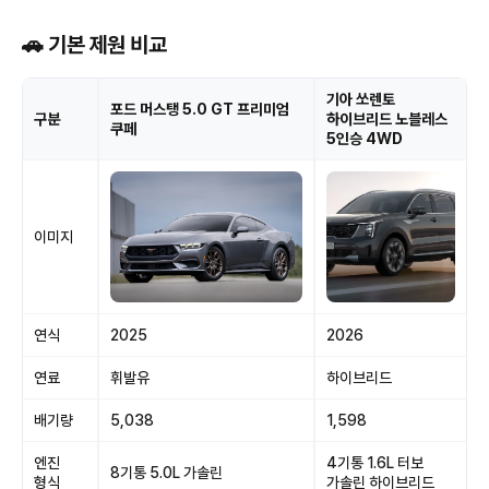
🚗 기본 제원 비교
기아 쏘렌토
포드 머스탱 5.0 GT 프리미엄
구분
하이브리드 노블레스
쿠페
5인승 4WD
이미지
연식
2025
2026
연료
휘발유
하이브리드
배기량
5,038
1,598
엔진
4기통 1.6L 터보
8기통 5.0L 가솔린
형식
가솔린 하이브리드