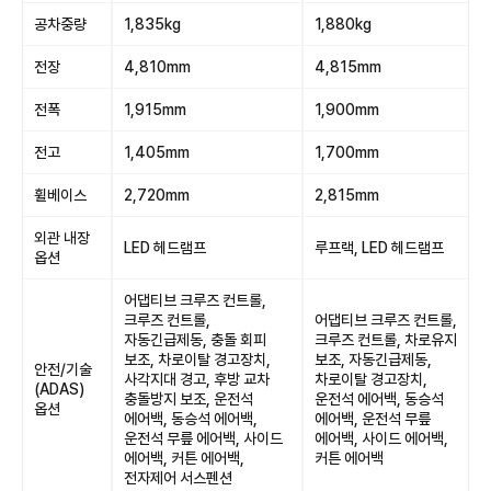
공차중량
1,835kg
1,880kg
전장
4,810mm
4,815mm
전폭
1,915mm
1,900mm
전고
1,405mm
1,700mm
휠베이스
2,720mm
2,815mm
외관 내장
LED 헤드램프
루프랙, LED 헤드램프
옵션
어댑티브 크루즈 컨트롤,
크루즈 컨트롤,
어댑티브 크루즈 컨트롤,
자동긴급제동, 충돌 회피
크루즈 컨트롤, 차로유지
보조, 차로이탈 경고장치,
보조, 자동긴급제동,
안전/기술
사각지대 경고, 후방 교차
차로이탈 경고장치,
(ADAS)
충돌방지 보조, 운전석
운전석 에어백, 동승석
옵션
에어백, 동승석 에어백,
에어백, 운전석 무릎
운전석 무릎 에어백, 사이드
에어백, 사이드 에어백,
에어백, 커튼 에어백,
커튼 에어백
전자제어 서스펜션