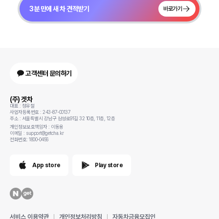
3분 만에 새 차 견적받기
바로가기
고객센터 문의하기
(주) 겟차
대표 : 정유철
사업자등록번호 : 243-87-00137
주소 : 서울특별시 강남구 삼성로91길 32 10층, 11층, 12층
개인정보보호책임자 : 이동용
이메일 : support@getcha.kr
전화번호: 1800-0456
App store
Play store
서비스 이용약관
개인정보처리방침
자동차금융모집인