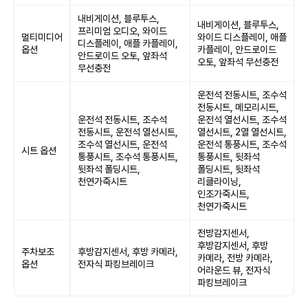
내비게이션, 블루투스,
내비게이션, 블루투스,
프리미엄 오디오, 와이드
멀티미디어
와이드 디스플레이, 애플
디스플레이, 애플 카플레이,
옵션
카플레이, 안드로이드
안드로이드 오토, 앞좌석
오토, 앞좌석 무선충전
무선충전
운전석 전동시트, 조수석
전동시트, 메모리시트,
운전석 전동시트, 조수석
운전석 열선시트, 조수석
전동시트, 운전석 열선시트,
열선시트, 2열 열선시트,
조수석 열선시트, 운전석
운전석 통풍시트, 조수석
시트 옵션
통풍시트, 조수석 통풍시트,
통풍시트, 뒷좌석
뒷좌석 폴딩시트,
폴딩시트, 뒷좌석
천연가죽시트
리클라이닝,
인조가죽시트,
천연가죽시트
전방감지센서,
후방감지센서, 후방
주차보조
후방감지센서, 후방 카메라,
카메라, 전방 카메라,
옵션
전자식 파킹브레이크
어라운드 뷰, 전자식
파킹브레이크