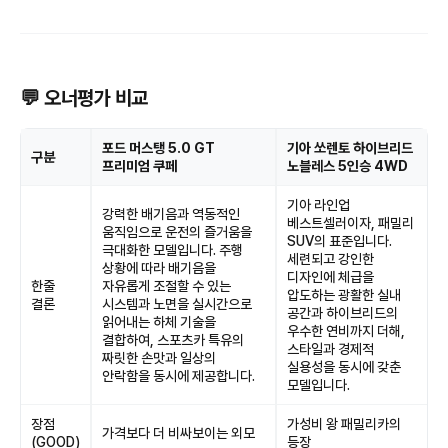
💬 오너평가 비교
포드 머스탱 5.0 GT
기아 쏘렌토 하이브리드
구분
프리미엄 쿠페
노블레스 5인승 4WD
기아 라인업
강력한 배기음과 역동적인
베스트셀러이자, 패밀리
움직임으로 운전의 즐거움을
SUV의 표준입니다.
극대화한 모델입니다. 주행
세련되고 강인한
상황에 따라 배기음을
디자인에 체급을
한줄
자유롭게 조절할 수 있는
압도하는 광활한 실내
결론
시스템과 노면을 실시간으로
공간과 하이브리드의
읽어내는 하체 기술을
우수한 연비까지 더해,
결합하여, 스포츠카 특유의
스타일과 경제적
짜릿한 손맛과 일상의
실용성을 동시에 갖춘
안락함을 동시에 제공합니다.
모델입니다.
장점
가성비 왕 패밀리카의
가격보다 더 비싸보이는 외모
(GOOD)
등장