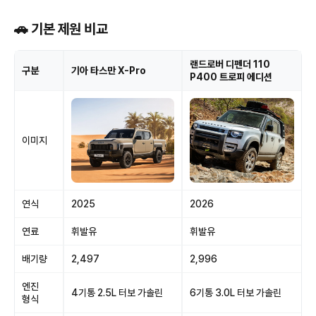
🚗 기본 제원 비교
랜드로버 디펜더 110
구분
기아 타스만 X-Pro
P400 트로피 에디션
이미지
연식
2025
2026
연료
휘발유
휘발유
배기량
2,497
2,996
엔진
4기통 2.5L 터보 가솔린
6기통 3.0L 터보 가솔린
형식