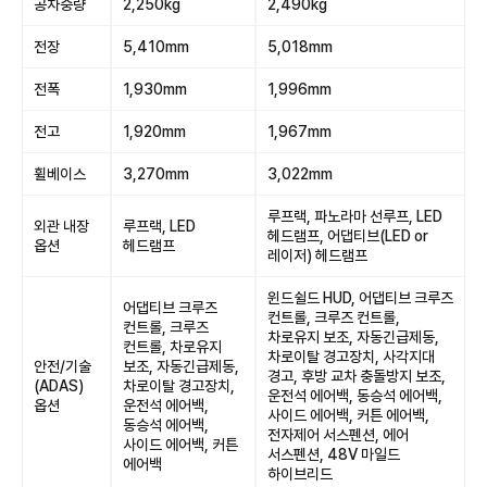
공차중량
2,250kg
2,490kg
전장
5,410mm
5,018mm
전폭
1,930mm
1,996mm
전고
1,920mm
1,967mm
휠베이스
3,270mm
3,022mm
루프랙, 파노라마 선루프, LED
외관 내장
루프랙, LED
헤드램프, 어댑티브(LED or
옵션
헤드램프
레이저) 헤드램프
윈드쉴드 HUD, 어댑티브 크루즈
어댑티브 크루즈
컨트롤, 크루즈 컨트롤,
컨트롤, 크루즈
차로유지 보조, 자동긴급제동,
컨트롤, 차로유지
차로이탈 경고장치, 사각지대
안전/기술
보조, 자동긴급제동,
경고, 후방 교차 충돌방지 보조,
(ADAS)
차로이탈 경고장치,
운전석 에어백, 동승석 에어백,
옵션
운전석 에어백,
사이드 에어백, 커튼 에어백,
동승석 에어백,
전자제어 서스펜션, 에어
사이드 에어백, 커튼
서스펜션, 48V 마일드
에어백
하이브리드