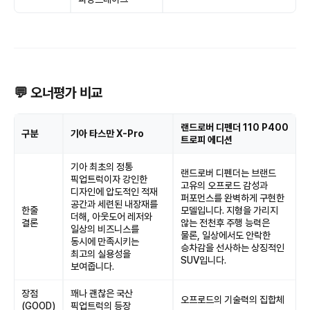
💬 오너평가 비교
랜드로버 디펜더 110 P400
구분
기아 타스만 X-Pro
트로피 에디션
기아 최초의 정통
랜드로버 디펜더는 브랜드
픽업트럭이자 강인한
고유의 오프로드 감성과
디자인에 압도적인 적재
퍼포먼스를 완벽하게 구현한
공간과 세련된 내장재를
한줄
모델입니다. 지형을 가리지
더해, 아웃도어 레저와
결론
않는 전천후 주행 능력은
일상의 비즈니스를
물론, 일상에서도 안락한
동시에 만족시키는
승차감을 선사하는 상징적인
최고의 실용성을
SUV입니다.
보여줍니다.
장점
꽤나 괜찮은 국산
오프로드의 기술력의 집합체
(GOOD)
픽업트럭의 등장