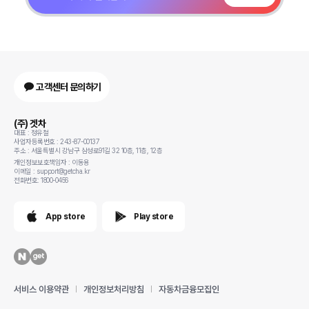
고객센터 문의하기
(주) 겟차
대표 : 정유철
사업자등록번호 : 243-87-00137
주소 : 서울특별시 강남구 삼성로91길 32 10층, 11층, 12층
개인정보보호책임자 : 이동용
이메일 : support@getcha.kr
전화번호: 1800-0456
App store
Play store
서비스 이용약관
개인정보처리방침
자동차금융모집인