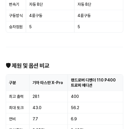
변속기
자동 8단
자동 8단
구동방식
4륜구동
4륜구동
승차정원
5
5
🛡 제원 및 옵션 비교
랜드로버 디펜더 110 P400
구분
기아 타스만 X-Pro
트로피 에디션
최고 출력
281
400
최대 토크
43.0
56.2
연비
7.7
6.9