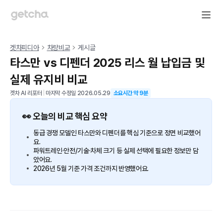
겟차피디아
차량비교
게시글
타스만 vs 디펜더 2025 리스 월 납입금 및
실제 유지비 비교
겟차 AI 리포터
|
마지막 수정일
2026.05.29
소요시간 약
9
분
👀 오늘의 비교 핵심 요약
동급 경쟁 모델인 타스만와 디펜더를 핵심 기준으로 정면 비교했어
요.
파워트레인·안전/기술·차체 크기 등 실제 선택에 필요한 정보만 담
았어요.
2026년 5월 기준 가격 조건까지 반영했어요.