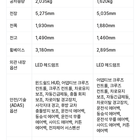
공차중량
2,035kg
1,620kg
전장
5,275mm
5,035mm
전폭
1,930mm
1,880mm
전고
1,490mm
1,460mm
휠베이스
3,180mm
2,895mm
외관 내장
LED 헤드램프
LED 헤드램프
옵션
어댑티브 크루즈
윈드쉴드 HUD, 어댑티브 크루즈
컨트롤, 크루즈
컨트롤, 크루즈 컨트롤, 차로유지
컨트롤, 차로유지
보조, 자동긴급제동, 충돌 회피
보조, 자동긴급제동,
안전/기술
보조, 차로이탈 경고장치,
차로이탈 경고장치,
(ADAS)
사각지대 경고, 후방 교차
운전석 에어백,
옵션
충돌방지 보조, 운전석 에어백,
동승석 에어백,
동승석 에어백, 운전석 무릎
운전석 무릎 에어백,
에어백, 사이드 에어백, 커튼
사이드 에어백, 커튼
에어백, 전자제어 서스펜션
에어백