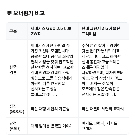
💬 오너평가 비교
제네시스 G90 3.5 터보
현대 그랜저 2.5 가솔린
구분
2WD
프리미엄
제네시스 세단 라인업 중
수십 년간 쌓아온 명성이
가장 최상위 모델입니다.
깃든 현대자동차의 대표
광활한 실내 공간과 최상의
세단입니다. 넓고 쾌적한
편의 사양을 갖춰 압도적인
실내 공간과 고급스러운
한줄
안락함을 선사하며, 고요한
소재를 아낌없이
결론
실내 환경과 강력한 주행
사용하였으며, 디자인부터
성능으로 모든 탑승객에게
성능, 편의 사양까지 어느
차원이 다른 안락함을
하나 빠지는 것 없이
선사하는 고성능
모두에게 깊은 만족감을
플래그십입니다.
선사하는 모델입니다.
장점
국산 대형 세단의 자존심
국산 패밀리 세단의 교과서
(GOOD)
단점
여기도 그랜저, 저기도
대체 얼마를 받겠단 거야?
(BAD)
그랜저