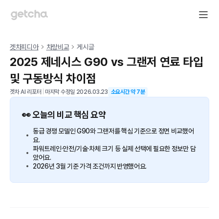
겟차피디아
차량비교
게시글
2025 제네시스 G90 vs 그랜저 연료 타입
및 구동방식 차이점
겟차 AI 리포터
|
마지막 수정일
2026.03.23
소요시간 약
7
분
👀 오늘의 비교 핵심 요약
동급 경쟁 모델인 G90와 그랜저를 핵심 기준으로 정면 비교했어
요.
파워트레인·안전/기술·차체 크기 등 실제 선택에 필요한 정보만 담
았어요.
2026년 3월 기준 가격 조건까지 반영했어요.