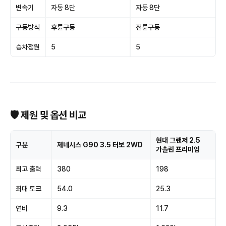
변속기
자동 8단
자동 8단
구동방식
후륜구동
전륜구동
승차정원
5
5
🛡 제원 및 옵션 비교
현대 그랜저 2.5
구분
제네시스 G90 3.5 터보 2WD
가솔린 프리미엄
최고 출력
380
198
최대 토크
54.0
25.3
연비
9.3
11.7