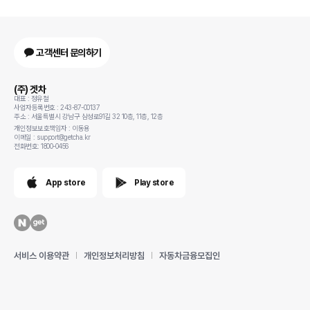
고객센터 문의하기
(주) 겟차
대표 : 정유철
사업자등록번호 : 243-87-00137
주소 : 서울특별시 강남구 삼성로91길 32 10층, 11층, 12층
개인정보보호책임자 : 이동용
이메일 : support@getcha.kr
전화번호: 1800-0456
App store
Play store
서비스 이용약관
개인정보처리방침
자동차금융모집인