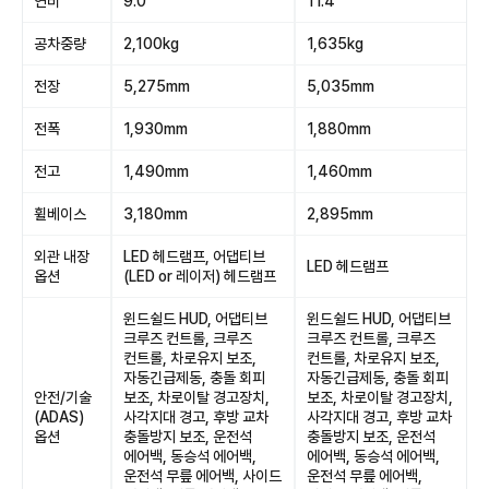
연비
9.0
11.4
공차중량
2,100kg
1,635kg
전장
5,275mm
5,035mm
전폭
1,930mm
1,880mm
전고
1,490mm
1,460mm
휠베이스
3,180mm
2,895mm
외관 내장
LED 헤드램프, 어댑티브
LED 헤드램프
옵션
(LED or 레이저) 헤드램프
윈드쉴드 HUD, 어댑티브
윈드쉴드 HUD, 어댑티브
크루즈 컨트롤, 크루즈
크루즈 컨트롤, 크루즈
컨트롤, 차로유지 보조,
컨트롤, 차로유지 보조,
자동긴급제동, 충돌 회피
자동긴급제동, 충돌 회피
안전/기술
보조, 차로이탈 경고장치,
보조, 차로이탈 경고장치,
(ADAS)
사각지대 경고, 후방 교차
사각지대 경고, 후방 교차
옵션
충돌방지 보조, 운전석
충돌방지 보조, 운전석
에어백, 동승석 에어백,
에어백, 동승석 에어백,
운전석 무릎 에어백, 사이드
운전석 무릎 에어백,