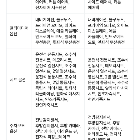
에어백, 커튼 에어백,
사이드 에어백, 커튼
전자제어 서스펜션
에어백
내비게이션, 블루투스,
내비게이션, 블루투스,
프리미엄 오디오, 와이드
프리미엄 오디오, 와이드
멀티미디어
디스플레이, 애플 카플레이,
디스플레이, 애플
옵션
안드로이드 오토, 앞좌석
카플레이, 안드로이드
무선충전, 뒷좌석 무선충전
오토, 앞좌석 무선충전
운전석 전동시트, 조수석
전동시트, 메모리시트,
운전석 전동시트, 조수석
운전석 열선시트, 조수석
전동시트, 메모리시트,
열선시트, 2열 열선시트,
운전석 열선시트, 조수석
운전석 통풍시트, 조수석
열선시트, 2열 열선시트,
시트 옵션
통풍시트, 2열 통풍시트,
운전석 통풍시트, 조수석
독립식 리어시트, 뒷좌석
통풍시트, 앞좌석 마사지
리클라이닝, 앞좌석 마사지
시트, 인조가죽시트,
시트, 인조가죽시트,
천연가죽시트
천연가죽시트
전방감지센서,
전방감지센서,
후방감지센서, 후방
주차보조
후방감지센서, 후방 카메라,
카메라, 전방 카메라,
옵션
전방 카메라, 어라운드 뷰,
어라운드 뷰, 전자식
전자식 파킹브레이크
파킹브레이크