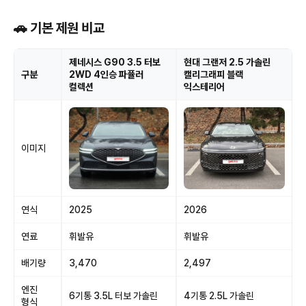
🚗 기본 제원 비교
제네시스 G90 3.5 터보
현대 그랜저 2.5 가솔린
구분
2WD 4인승 파퓰러
캘리그래피 블랙
컬렉션
익스테리어
이미지
연식
2025
2026
연료
휘발유
휘발유
배기량
3,470
2,497
엔진
6기통 3.5L 터보 가솔린
4기통 2.5L 가솔린
형식