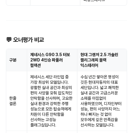
💬 오너평가 비교
제네시스 G90 3.5 터보
현대 그랜저 2.5 가솔린
구분
2WD 4인승 파퓰러
캘리그래피 블랙
컬렉션
익스테리어
제네시스 세단 라인업 중
수십 년간 쌓아온 명성이
가장 최상위 모델입니다.
깃든 현대자동차의 대표
광활한 실내 공간과 최상의
세단입니다. 넓고 쾌적한
편의 사양을 갖춰 압도적인
실내 공간과 고급스러운
한줄
안락함을 선사하며, 고요한
소재를 아낌없이
결론
실내 환경과 강력한 주행
사용하였으며, 디자인부터
성능으로 모든 탑승객에게
성능, 편의 사양까지 어느
차원이 다른 안락함을
하나 빠지는 것 없이
선사하는 고성능
모두에게 깊은 만족감을
플래그십입니다.
선사하는 모델입니다.