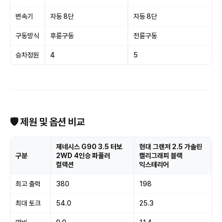
변속기
자동 8단
자동 8단
구동방식
후륜구동
전륜구동
승차정원
4
5
🛡 제원 및 옵션 비교
제네시스 G90 3.5 터보
현대 그랜저 2.5 가솔린
구분
2WD 4인승 파퓰러
캘리그래피 블랙
컬렉션
익스테리어
최고 출력
380
198
최대 토크
54.0
25.3