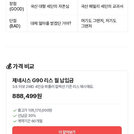
장점
국산 대형 세단의 자존심
국산 패밀리 세단의 교과서
(GOOD)
단점
여기도 그랜저, 저기도
대체 얼마를 받겠단 거야?
(BAD)
그랜저
💰 가격 비교
제네시스 G90 리스 월 납입금
3.5 터보 2WD 4인승 파퓰러 컬렉션 기준 리스 예시예요.
888,499원
출고가 105,170,000원
선납금 30%
계약기간 60개월
더 알아보기