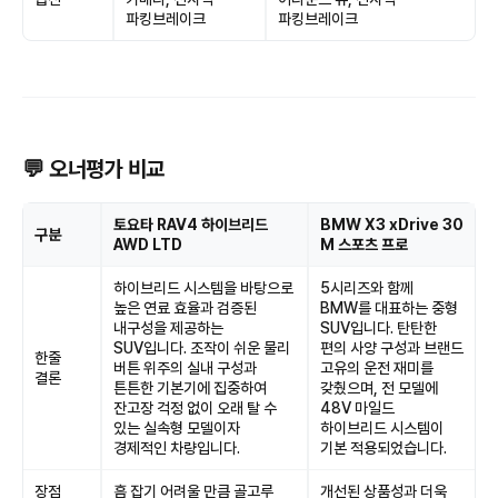
파킹브레이크
파킹브레이크
💬 오너평가 비교
토요타 RAV4 하이브리드
BMW X3 xDrive 30
구분
AWD LTD
M 스포츠 프로
하이브리드 시스템을 바탕으로
5시리즈와 함께
높은 연료 효율과 검증된
BMW를 대표하는 중형
내구성을 제공하는
SUV입니다. 탄탄한
SUV입니다. 조작이 쉬운 물리
편의 사양 구성과 브랜드
한줄
버튼 위주의 실내 구성과
고유의 운전 재미를
결론
튼튼한 기본기에 집중하여
갖췄으며, 전 모델에
잔고장 걱정 없이 오래 탈 수
48V 마일드
있는 실속형 모델이자
하이브리드 시스템이
경제적인 차량입니다.
기본 적용되었습니다.
장점
흠 잡기 어려울 만큼 골고루
개선된 상품성과 더욱