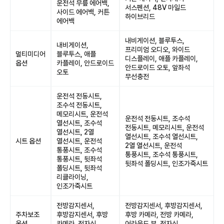
운전석 무릎 에어백,
서스펜션, 48V 마일드
사이드 에어백, 커튼
하이브리드
에어백
내비게이션, 블루투스,
내비게이션,
프리미엄 오디오, 와이드
멀티미디어
블루투스, 애플
디스플레이, 애플 카플레이,
옵션
카플레이, 안드로이드
안드로이드 오토, 앞좌석
오토
무선충전
운전석 전동시트,
조수석 전동시트,
메모리시트, 운전석
운전석 전동시트, 조수석
열선시트, 조수석
전동시트, 메모리시트, 운전석
열선시트, 2열
열선시트, 조수석 열선시트,
시트 옵션
열선시트, 운전석
2열 열선시트, 운전석
통풍시트, 조수석
통풍시트, 조수석 통풍시트,
통풍시트, 뒷좌석
뒷좌석 폴딩시트, 인조가죽시트
폴딩시트, 뒷좌석
리클라이닝,
인조가죽시트
전방감지센서,
전방감지센서, 후방감지센서,
주차보조
후방감지센서, 후방
후방 카메라, 전방 카메라,
옵션
카메라, 전자식
어라운드 뷰, 전자식