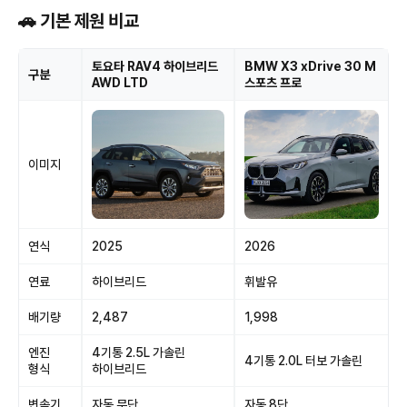
🚗 기본 제원 비교
토요타 RAV4 하이브리드
BMW X3 xDrive 30 M
구분
AWD LTD
스포츠 프로
이미지
연식
2025
2026
연료
하이브리드
휘발유
배기량
2,487
1,998
엔진
4기통 2.5L 가솔린
4기통 2.0L 터보 가솔린
형식
하이브리드
변속기
자동 무단
자동 8단