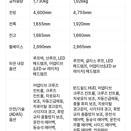
공차중량
1,730kg
1,928kg
전장
4,600mm
4,755mm
전폭
1,855mm
1,920mm
전고
1,685mm
1,660mm
휠베이스
2,690mm
2,865mm
루프랙, 선루프, LED
루프랙, 글라스 루프, LED
외관 내장
헤드램프, 어댑티브
헤드램프, 어댑티브(LED or
옵션
(LED or 레이저)
레이저) 헤드램프
헤드램프
어댑티브 크루즈
윈드쉴드 HUD, 어댑티브
컨트롤, 크루즈
크루즈 컨트롤, 크루즈 컨트롤,
컨트롤, 차로유지
차로유지 보조, 자동긴급제동,
보조, 자동긴급제동,
충돌 회피 보조, 차로이탈
차로이탈 경고장치,
안전/기술
경고장치, 사각지대 경고, 후방
사각지대 경고, 후방
(ADAS)
교차 충돌방지 보조, 운전석
교차 충돌방지 보조,
옵션
에어백, 동승석 에어백, 운전석
운전석 에어백,
무릎 에어백, 사이드 에어백,
동승석 에어백,
커튼 에어백, 전자제어