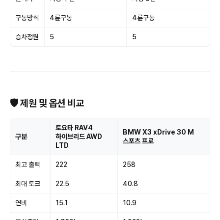
구동방식
4륜구동
4륜구동
승차정원
5
5
🛡 제원 및 옵션 비교
토요타 RAV4
BMW X3 xDrive 30 M
구분
하이브리드 AWD
스포츠 프로
LTD
최고 출력
222
258
최대 토크
22.5
40.8
연비
15.1
10.9