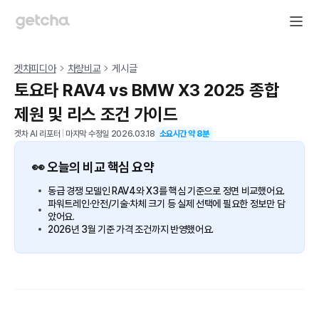
겟차피디아
차량비교
게시글
토요타 RAV4 vs BMW X3 2025 종합
제원 및 리스 조건 가이드
겟차 AI 리포터
|
마지막 수정일
2026.03.18
소요시간 약
8
분
👀 오늘의 비교 핵심 요약
동급 경쟁 모델인 RAV4와 X3를 핵심 기준으로 정면 비교했어요.
파워트레인·안전/기술·차체 크기 등 실제 선택에 필요한 정보만 담
았어요.
2026년 3월 기준 가격 조건까지 반영했어요.