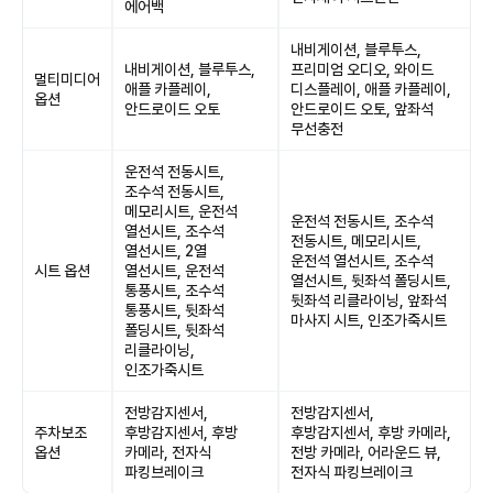
에어백
내비게이션, 블루투스,
내비게이션, 블루투스,
프리미엄 오디오, 와이드
멀티미디어
애플 카플레이,
디스플레이, 애플 카플레이,
옵션
안드로이드 오토
안드로이드 오토, 앞좌석
무선충전
운전석 전동시트,
조수석 전동시트,
메모리시트, 운전석
운전석 전동시트, 조수석
열선시트, 조수석
전동시트, 메모리시트,
열선시트, 2열
운전석 열선시트, 조수석
시트 옵션
열선시트, 운전석
열선시트, 뒷좌석 폴딩시트,
통풍시트, 조수석
뒷좌석 리클라이닝, 앞좌석
통풍시트, 뒷좌석
마사지 시트, 인조가죽시트
폴딩시트, 뒷좌석
리클라이닝,
인조가죽시트
전방감지센서,
전방감지센서,
주차보조
후방감지센서, 후방
후방감지센서, 후방 카메라,
옵션
카메라, 전자식
전방 카메라, 어라운드 뷰,
파킹브레이크
전자식 파킹브레이크