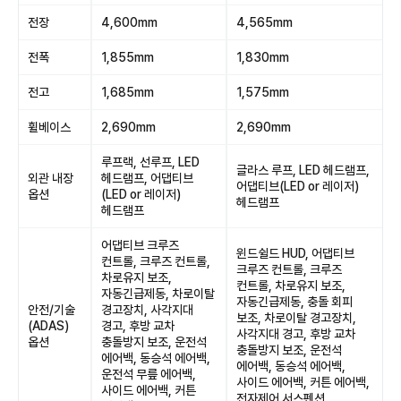
전장
4,600mm
4,565mm
전폭
1,855mm
1,830mm
전고
1,685mm
1,575mm
휠베이스
2,690mm
2,690mm
루프랙, 선루프, LED
글라스 루프, LED 헤드램프,
외관 내장
헤드램프, 어댑티브
어댑티브(LED or 레이저)
옵션
(LED or 레이저)
헤드램프
헤드램프
어댑티브 크루즈
윈드쉴드 HUD, 어댑티브
컨트롤, 크루즈 컨트롤,
크루즈 컨트롤, 크루즈
차로유지 보조,
컨트롤, 차로유지 보조,
자동긴급제동, 차로이탈
자동긴급제동, 충돌 회피
안전/기술
경고장치, 사각지대
보조, 차로이탈 경고장치,
(ADAS)
경고, 후방 교차
사각지대 경고, 후방 교차
옵션
충돌방지 보조, 운전석
충돌방지 보조, 운전석
에어백, 동승석 에어백,
에어백, 동승석 에어백,
운전석 무릎 에어백,
사이드 에어백, 커튼 에어백,
사이드 에어백, 커튼
전자제어 서스펜션