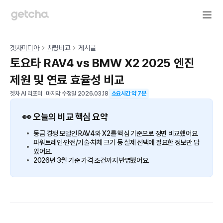
겟차피디아
차량비교
게시글
토요타 RAV4 vs BMW X2 2025 엔진
제원 및 연료 효율성 비교
겟차 AI 리포터
|
마지막 수정일
2026.03.18
소요시간 약
7
분
👀 오늘의 비교 핵심 요약
동급 경쟁 모델인 RAV4와 X2를 핵심 기준으로 정면 비교했어요.
파워트레인·안전/기술·차체 크기 등 실제 선택에 필요한 정보만 담
았어요.
2026년 3월 기준 가격 조건까지 반영했어요.