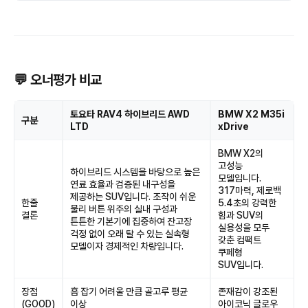
💬 오너평가 비교
토요타 RAV4 하이브리드 AWD
BMW X2 M35i
구분
LTD
xDrive
BMW X2의
고성능
하이브리드 시스템을 바탕으로 높은
모델입니다.
연료 효율과 검증된 내구성을
317마력, 제로백
제공하는 SUV입니다. 조작이 쉬운
한줄
5.4초의 강력한
물리 버튼 위주의 실내 구성과
결론
힘과 SUV의
튼튼한 기본기에 집중하여 잔고장
실용성을 모두
걱정 없이 오래 탈 수 있는 실속형
갖춘 컴팩트
모델이자 경제적인 차량입니다.
쿠페형
SUV입니다.
장점
흠 잡기 어려울 만큼 골고루 평균
존재감이 강조된
(GOOD)
이상
아이코닉 글로우