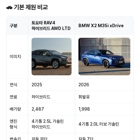
🚗 기본 제원 비교
토요타 RAV4
구분
BMW X2 M35i xDrive
하이브리드 AWD LTD
이미지
연식
2025
2026
연료
하이브리드
휘발유
배기량
2,487
1,998
엔진
4기통 2.5L 가솔린
4기통 2.0L 터보 가솔린
형식
하이브리드
변속기
자동 무단
자동 7단