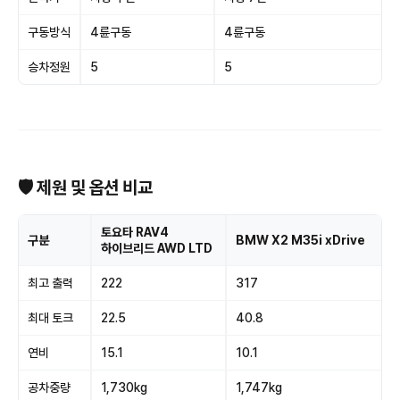
구동방식
4륜구동
4륜구동
승차정원
5
5
🛡 제원 및 옵션 비교
토요타 RAV4
구분
BMW X2 M35i xDrive
하이브리드 AWD LTD
최고 출력
222
317
최대 토크
22.5
40.8
연비
15.1
10.1
공차중량
1,730kg
1,747kg