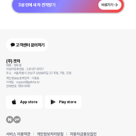
3분 만에 새 차 견적받기
바로가기
고객센터 문의하기
(주) 겟차
대표 : 정유철
사업자등록번호 : 243-87-00137
주소 : 서울특별시 강남구 삼성로91길 32 10층, 11층, 12층
개인정보보호책임자 : 이동용
이메일 : support@getcha.kr
전화번호: 1800-0456
App store
Play store
서비스 이용약관
개인정보처리방침
자동차금융모집인