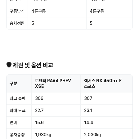
구동방식
4륜구동
4륜구동
승차정원
5
5
🛡 제원 및 옵션 비교
토요타 RAV4 PHEV
렉서스 NX 450h+ F
구분
XSE
스포츠
최고 출력
306
307
최대 토크
22.7
23.1
연비
15.6
14.4
공차중량
1,930kg
2,030kg