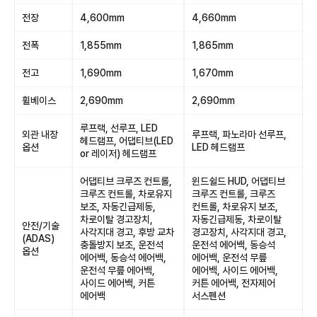
전장
4,600mm
4,660mm
전폭
1,855mm
1,865mm
전고
1,690mm
1,670mm
휠베이스
2,690mm
2,690mm
루프랙, 선루프, LED
외관 내장
루프랙, 파노라마 선루프,
헤드램프, 어댑티브(LED
옵션
LED 헤드램프
or 레이저) 헤드램프
어댑티브 크루즈 컨트롤,
윈드쉴드 HUD, 어댑티브
크루즈 컨트롤, 차로유지
크루즈 컨트롤, 크루즈
보조, 자동긴급제동,
컨트롤, 차로유지 보조,
차로이탈 경고장치,
자동긴급제동, 차로이탈
안전/기술
사각지대 경고, 후방 교차
경고장치, 사각지대 경고,
(ADAS)
충돌방지 보조, 운전석
운전석 에어백, 동승석
옵션
에어백, 동승석 에어백,
에어백, 운전석 무릎
운전석 무릎 에어백,
에어백, 사이드 에어백,
사이드 에어백, 커튼
커튼 에어백, 전자제어
에어백
서스펜션