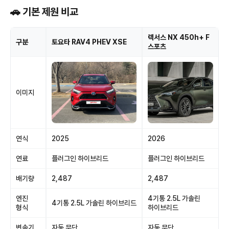
🚗 기본 제원 비교
렉서스 NX 450h+ F
구분
토요타 RAV4 PHEV XSE
스포츠
이미지
연식
2025
2026
연료
플러그인 하이브리드
플러그인 하이브리드
배기량
2,487
2,487
엔진
4기통 2.5L 가솔린
4기통 2.5L 가솔린 하이브리드
형식
하이브리드
변속기
자동 무단
자동 무단