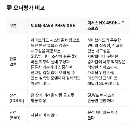
💬 오너평가 비교
렉서스 NX 450h+ F
구분
토요타 RAV4 PHEV XSE
스포츠
하이브리드 시스템을 바탕으로
하이브리드의 우수한
높은 연료 효율과 검증된
연비와 정숙성, 잔고장
내구성을 제공하는
없는 내구성을
SUV입니다. 조작이 쉬운 물리
자랑합니다. 편안한
한줄
버튼 위주의 실내 구성과
승차감에 너무 작지않은
결론
튼튼한 기본기에 집중하여
적당한 사이즈까지.
잔고장 걱정 없이 오래 탈 수
가족을 위한 가장
있는 실속형 모델이자 경제적인
이상적인 프리미엄
차량입니다.
패밀리 SUV입니다.
장점
흠 잡기 어려울 만큼 골고루
SUV도 렉서스가
(GOOD)
평균 이상
만들면 편안하다
단점
운전 재미와는 아주
사실 재미는 없다
(BAD)
멀다