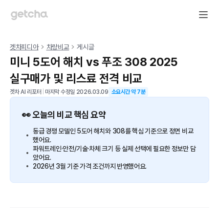
겟차피디아
차량비교
게시글
미니 5도어 해치 vs 푸조 308 2025
실구매가 및 리스료 전격 비교
겟차 AI 리포터
|
마지막 수정일
2026.03.09
소요시간 약
7
분
👀 오늘의 비교 핵심 요약
동급 경쟁 모델인 5도어 해치와 308를 핵심 기준으로 정면 비교
했어요.
파워트레인·안전/기술·차체 크기 등 실제 선택에 필요한 정보만 담
았어요.
2026년 3월 기준 가격 조건까지 반영했어요.