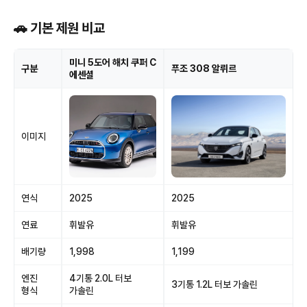
🚗 기본 제원 비교
미니 5도어 해치 쿠퍼 C
구분
푸조 308 알뤼르
에센셜
이미지
연식
2025
2025
연료
휘발유
휘발유
배기량
1,998
1,199
엔진
4기통 2.0L 터보
3기통 1.2L 터보 가솔린
형식
가솔린