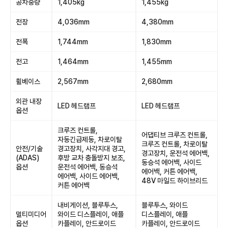
공차중량
1,405kg
1,455kg
전장
4,036mm
4,380mm
전폭
1,744mm
1,830mm
전고
1,464mm
1,455mm
휠베이스
2,567mm
2,680mm
외관 내장
LED 헤드램프
LED 헤드램프
옵션
크루즈 컨트롤,
어댑티브 크루즈 컨트롤,
자동긴급제동, 차로이탈
크루즈 컨트롤, 차로이탈
안전/기술
경고장치, 사각지대 경고,
경고장치, 운전석 에어백,
(ADAS)
후방 교차 충돌방지 보조,
동승석 에어백, 사이드
옵션
운전석 에어백, 동승석
에어백, 커튼 에어백,
에어백, 사이드 에어백,
48V 마일드 하이브리드
커튼 에어백
내비게이션, 블루투스,
블루투스, 와이드
멀티미디어
와이드 디스플레이, 애플
디스플레이, 애플
옵션
카플레이, 안드로이드
카플레이, 안드로이드