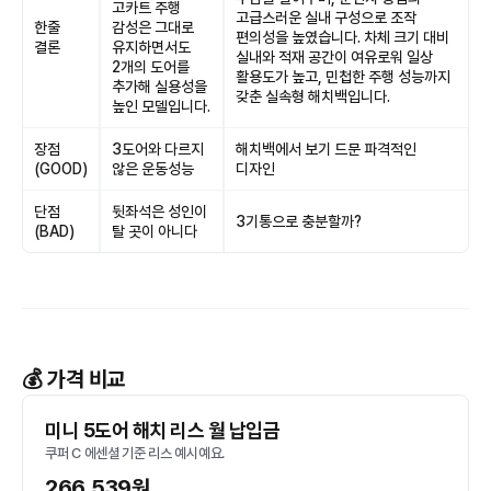
고카트 주행
고급스러운 실내 구성으로 조작
한줄
감성은 그대로
편의성을 높였습니다. 차체 크기 대비
결론
유지하면서도
실내와 적재 공간이 여유로워 일상
2개의 도어를
활용도가 높고, 민첩한 주행 성능까지
추가해 실용성을
갖춘 실속형 해치백입니다.
높인 모델입니다.
장점
3도어와 다르지
해치백에서 보기 드문 파격적인
(GOOD)
않은 운동성능
디자인
단점
뒷좌석은 성인이
3기통으로 충분할까?
(BAD)
탈 곳이 아니다
💰 가격 비교
미니 5도어 해치 리스 월 납입금
쿠퍼 C 에센셜 기준 리스 예시예요.
266,539원