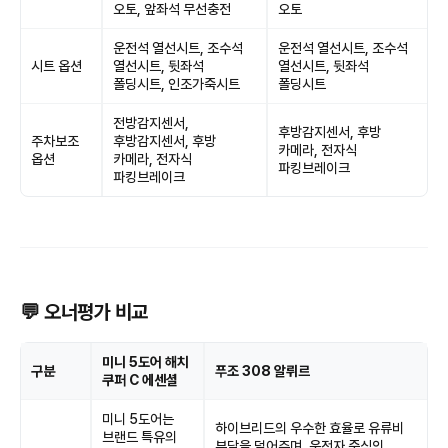
오토, 앞좌석 무선충전
오토
운전석 열선시트, 조수석
운전석 열선시트, 조수석
시트 옵션
열선시트, 뒷좌석
열선시트, 뒷좌석
폴딩시트, 인조가죽시트
폴딩시트
전방감지센서,
후방감지센서, 후방
주차보조
후방감지센서, 후방
카메라, 전자식
옵션
카메라, 전자식
파킹브레이크
파킹브레이크
💬 오너평가 비교
미니 5도어 해치
구분
푸조 308 알뤼르
쿠퍼 C 에센셜
미니 5도어는
하이브리드의 우수한 효율로 유류비
브랜드 특유의
부담을 덜어주며, 운전자 중심의