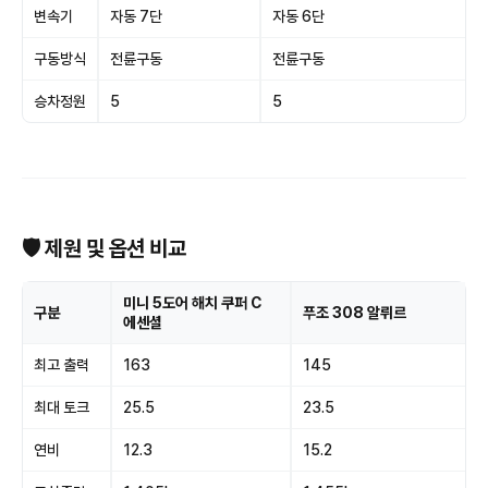
변속기
자동 7단
자동 6단
구동방식
전륜구동
전륜구동
승차정원
5
5
🛡 제원 및 옵션 비교
미니 5도어 해치 쿠퍼 C
구분
푸조 308 알뤼르
에센셜
최고 출력
163
145
최대 토크
25.5
23.5
연비
12.3
15.2