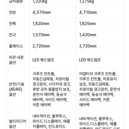
공차중량
1,320kg
1,275kg
전장
4,570mm
4,710mm
전폭
1,820mm
1,825mm
전고
1,570mm
1,420mm
휠베이스
2,720mm
2,720mm
외관 내장
LED 헤드램프
LED 헤드램프
옵션
크루즈 컨트롤,
어댑티브 크루즈 컨트롤,
자동긴급제동, 차로이탈
크루즈 컨트롤, 차로유지
안전/기술
경고장치, 사각지대 경고,
보조, 자동긴급제동,
(ADAS)
후방 교차 충돌방지 보조,
차로이탈 경고장치, 운전석
옵션
운전석 에어백, 동승석
에어백, 동승석 에어백,
에어백, 사이드 에어백,
사이드 에어백, 커튼
커튼 에어백
에어백
내비게이션, 블루투스,
내비게이션, 블루투스,
멀티미디어
와이드 디스플레이, 애플
와이드 디스플레이, 애플
옵션
카플레이, 안드로이드