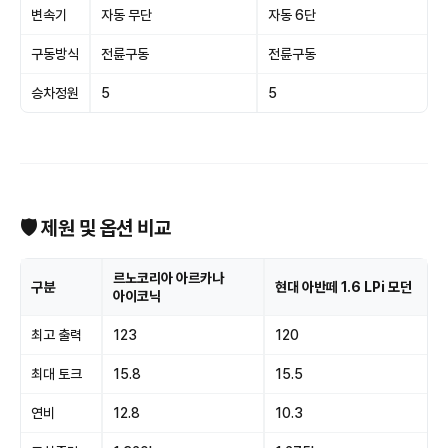
변속기
자동 무단
자동 6단
구동방식
전륜구동
전륜구동
승차정원
5
5
🛡 제원 및 옵션 비교
르노코리아 아르카나
구분
현대 아반떼 1.6 LPi 모던
아이코닉
최고 출력
123
120
최대 토크
15.8
15.5
연비
12.8
10.3