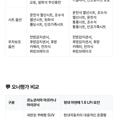
카플레이, 안드로이드 오토
오토, 앞좌석 무선충전
운전석 열선시트, 조수석
운전석 열선시트, 조수석
열선시트, 운전석
시트 옵션
열선시트, 뒷좌석
통풍시트, 조수석
폴딩시트, 인조가죽시트
통풍시트, 인조가죽시트
전방감지센서,
전방감지센서,
주차보조
후방감지센서, 후방
후방감지센서, 후방
옵션
카메라, 전자식
카메라, 전자식
파킹브레이크
파킹브레이크
💬 오너평가 비교
르노코리아 아르카나
구분
현대 아반떼 1.6 LPi 모던
아이코닉
세련된 쿠페형 SUV
현대자동차의 대표적인 준중형