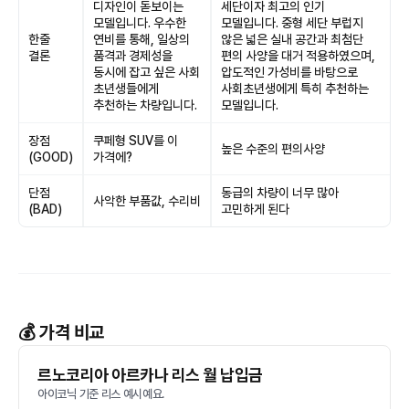
디자인이 돋보이는
세단이자 최고의 인기
모델입니다. 우수한
모델입니다. 중형 세단 부럽지
한줄
연비를 통해, 일상의
않은 넓은 실내 공간과 최첨단
결론
품격과 경제성을
편의 사양을 대거 적용하였으며,
동시에 잡고 싶은 사회
압도적인 가성비를 바탕으로
초년생들에게
사회초년생에게 특히 추천하는
추천하는 차량입니다.
모델입니다.
장점
쿠페형 SUV를 이
높은 수준의 편의사양
(GOOD)
가격에?
단점
동급의 차량이 너무 많아
사악한 부품값, 수리비
(BAD)
고민하게 된다
💰 가격 비교
르노코리아 아르카나 리스 월 납입금
아이코닉 기준 리스 예시예요.