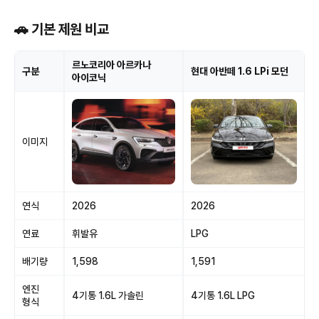
🚗 기본 제원 비교
르노코리아 아르카나
구분
현대 아반떼 1.6 LPi 모던
아이코닉
이미지
연식
2026
2026
연료
휘발유
LPG
배기량
1,598
1,591
엔진
4기통 1.6L 가솔린
4기통 1.6L LPG
형식