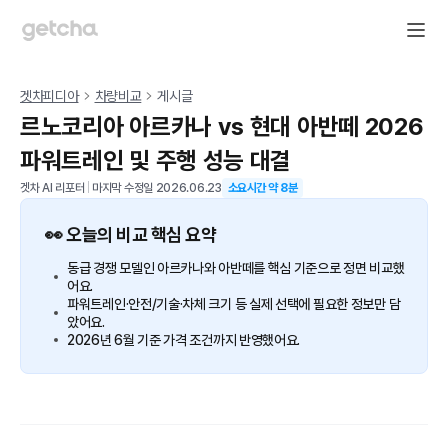
겟차피디아
차량비교
게시글
르노코리아 아르카나 vs 현대 아반떼 2026
파워트레인 및 주행 성능 대결
겟차 AI 리포터
|
마지막 수정일
2026.06.23
소요시간 약
8
분
👀 오늘의 비교 핵심 요약
동급 경쟁 모델인 아르카나와 아반떼를 핵심 기준으로 정면 비교했
어요.
파워트레인·안전/기술·차체 크기 등 실제 선택에 필요한 정보만 담
았어요.
2026년 6월 기준 가격 조건까지 반영했어요.