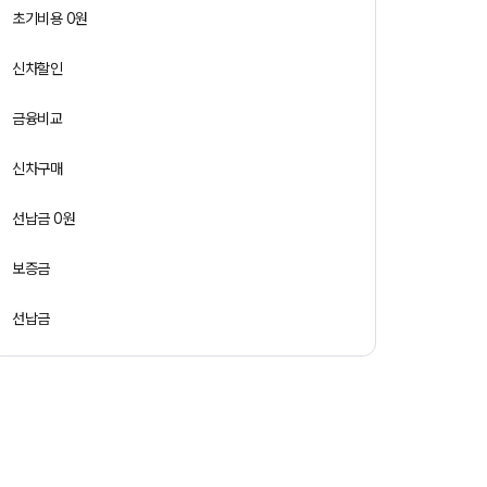
초기비용 0원
신차할인
금융비교
신차구매
선납금 0원
보증금
선납금