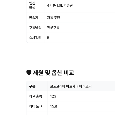
엔진
4기통 1.6L 가솔린
형식
변속기
자동 무단
구동방식
전륜구동
승차정원
5
🛡 제원 및 옵션 비교
구분
르노코리아 아르카나 아이코닉
최고 출력
123
최대 토크
15.8