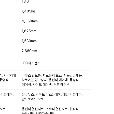
13.0
1,405kg
4,350mm
1,825mm
1,580mm
2,660mm
LED 헤드램프
치, 사각지대
크루즈 컨트롤, 차로유지 보조, 자동긴급제동,
 동승석
차로이탈 경고장치, 운전석 에어백, 동승석
에어백, 사이드 에어백, 커튼 에어백
 카플레이,
블루투스, 와이드 디스플레이, 애플 카플레이,
안드로이드 오토
시트,
운전석 열선시트, 조수석 열선시트, 뒷좌석
폴딩시트, 인조가죽시트