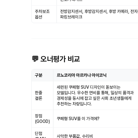
주차보조
전방감지센서, 후방감지센서, 후방 카메라, 전
옵션
파킹브레이크
💬 오너평가 비교
구분
르노코리아 아르카나 아이코닉
세련된 쿠페형 SUV 디자인이 돋보이는
한줄
모델입니다. 우수한 연비를 통해, 일상의 품격과
결론
경제성을 동시에 잡고 싶은 사회 초년생들에게
추천하는 차량입니다.
장점
쿠페형 SUV를 이 가격에?
(GOOD)
단점
사악한 부품값, 수리비