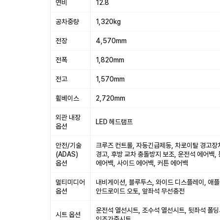
연비
12.8
공차중량
1,320kg
전장
4,570mm
전폭
1,820mm
전고
1,570mm
휠베이스
2,720mm
외관 내장
LED 헤드램프
옵션
안전/기술
크루즈 컨트롤, 자동긴급제동, 차로이탈 경고장
(ADAS)
경고, 후방 교차 충돌방지 보조, 운전석 에어백,
옵션
에어백, 사이드 에어백, 커튼 에어백
멀티미디어
내비게이션, 블루투스, 와이드 디스플레이, 애플
옵션
안드로이드 오토, 앞좌석 무선충전
운전석 열선시트, 조수석 열선시트, 뒷좌석 폴딩
시트 옵션
인조가죽시트