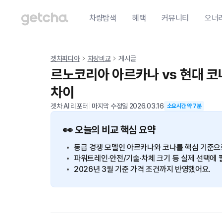
차량탐색
혜택
커뮤니티
오너
겟차피디아
차량비교
게시글
르노코리아 아르카나 vs 현대 코나
차이
겟차 AI 리포터
|
마지막 수정일
2026.03.16
소요시간 약
7
분
👀 오늘의 비교 핵심 요약
동급 경쟁 모델인 아르카나와 코나를 핵심 기준으
파워트레인·안전/기술·차체 크기 등 실제 선택에 
2026년 3월 기준 가격 조건까지 반영했어요.