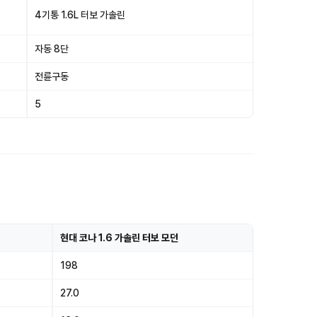
4기통 1.6L 터보 가솔린
자동 8단
전륜구동
5
현대 코나 1.6 가솔린 터보 모던
198
27.0