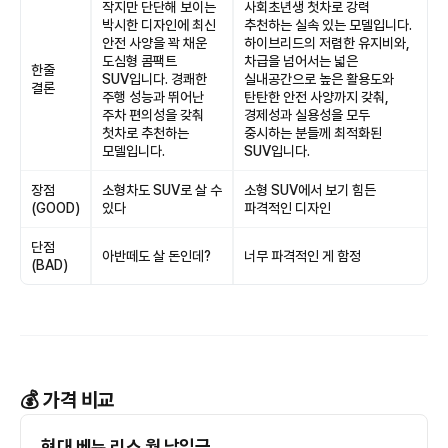
작지만 단단해 보이는
사회초년생 첫차로 강력
박시한 디자인에 최신
추천하는 실속 있는 모델입니다.
안전 사양을 꽉 채운
하이브리드의 저렴한 유지비와,
도심형 콤팩트
차급을 넘어서는 넓은
한줄
SUV입니다. 경쾌한
실내공간으로 높은 활용도와
결론
주행 성능과 뛰어난
탄탄한 안전 사양까지 갖춰,
주차 편의성을 갖춰
경제성과 실용성을 모두
첫차로 추천하는
중시하는 분들께 최적화된
모델입니다.
SUV입니다.
장점
소형차도 SUV로 살 수
소형 SUV에서 보기 힘든
(GOOD)
있다
파격적인 디자인
단점
아반떼도 살 돈인데?
너무 파격적인 게 함정
(BAD)
💰 가격 비교
현대 베뉴 리스 월 납입금