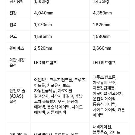
공차중량
1,180kg
1,435kg
전장
4,040mm
4,350mm
전폭
1,770mm
1,825mm
전고
1,585mm
1,580mm
휠베이스
2,520mm
2,660mm
외관 내장
LED 헤드램프
LED 헤드램프
옵션
크루즈 컨트롤,
어댑티브 크루즈 컨트롤, 크루즈
차로유지 보조,
컨트롤, 차로유지 보조,
자동긴급제동,
안전/기술
자동긴급제동, 차로이탈
차로이탈 경고장치,
(ADAS)
경고장치, 사각지대 경고, 후방
운전석 에어백,
옵션
교차 충돌방지 보조, 운전석
동승석 에어백,
에어백, 동승석 에어백, 사이드
사이드 에어백, 커튼
에어백, 커튼 에어백
에어백
내비게이션,
블루투스, 와이드