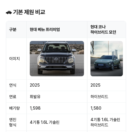
🚗 기본 제원 비교
현대 코나
구분
현대 베뉴 프리미엄
하이브리드 모던
이미지
연식
2025
2025
연료
휘발유
하이브리드
배기량
1,598
1,580
엔진
4기통 1.6L 가솔린
4기통 1.6L 가솔린
형식
하이브리드