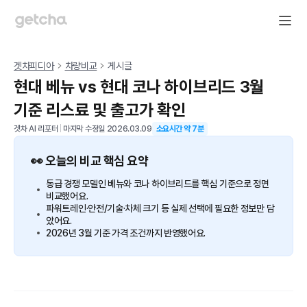
겟차피디아
차량비교
게시글
현대 베뉴 vs 현대 코나 하이브리드 3월
기준 리스료 및 출고가 확인
겟차 AI 리포터
|
마지막 수정일
2026.03.09
소요시간 약
7
분
👀 오늘의 비교 핵심 요약
동급 경쟁 모델인 베뉴와 코나 하이브리드를 핵심 기준으로 정면
비교했어요.
파워트레인·안전/기술·차체 크기 등 실제 선택에 필요한 정보만 담
았어요.
2026년 3월 기준 가격 조건까지 반영했어요.