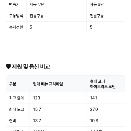
변속기
자동 무단
자동 6단
구동방식
전륜구동
전륜구동
승차정원
5
5
🛡 제원 및 옵션 비교
현대 코나
구분
현대 베뉴 프리미엄
하이브리드 모던
최고 출력
123
141
최대 토크
15.7
27.0
연비
13.7
19.8