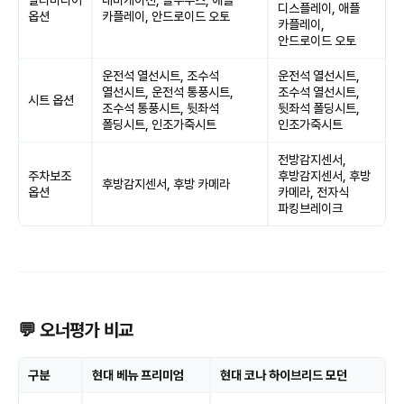
멀티미디어
내비게이션, 블루투스, 애플
디스플레이, 애플
옵션
카플레이, 안드로이드 오토
카플레이,
안드로이드 오토
운전석 열선시트, 조수석
운전석 열선시트,
열선시트, 운전석 통풍시트,
조수석 열선시트,
시트 옵션
조수석 통풍시트, 뒷좌석
뒷좌석 폴딩시트,
폴딩시트, 인조가죽시트
인조가죽시트
전방감지센서,
주차보조
후방감지센서, 후방
후방감지센서, 후방 카메라
옵션
카메라, 전자식
파킹브레이크
💬 오너평가 비교
구분
현대 베뉴 프리미엄
현대 코나 하이브리드 모던