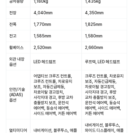
공차중량
1,180kg
1,435kg
전장
4,040mm
4,350mm
전폭
1,770mm
1,825mm
전고
1,585mm
1,580mm
휠베이스
2,520mm
2,660mm
외관 내장
LED 헤드램프
루프랙, LED 헤드램프
옵션
어댑티브 크루즈 컨트롤,
크루즈 컨트롤, 차로유지
크루즈 컨트롤, 차로유지
보조, 자동긴급제동,
보조, 자동긴급제동,
차로이탈 경고장치,
안전/기술
차로이탈 경고장치,
사각지대 경고, 후방
(ADAS)
사각지대 경고, 후방 교차
교차 충돌방지 보조,
옵션
충돌방지 보조, 운전석
운전석 에어백, 동승석
에어백, 동승석 에어백,
에어백, 사이드 에어백,
사이드 에어백, 커튼 에어백
커튼 에어백
내비게이션, 블루투스,
멀티미디어
내비게이션, 블루투스, 애플
와이드 디스플레이, 애플