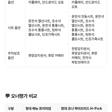
옵션
카플레이, 안드로이드 오토
카플레이, 안드로이드
오토
운전석 전동시트, 운전석
운전석 열선시트, 조수석
열선시트, 조수석
열선시트, 운전석 통풍시트,
열선시트, 운전석
시트 옵션
조수석 통풍시트, 뒷좌석
통풍시트, 조수석
폴딩시트, 인조가죽시트
통풍시트, 뒷좌석
폴딩시트, 인조가죽시트
전방감지센서,
주차보조
후방감지센서, 후방
후방감지센서, 후방 카메라
옵션
카메라, 전자식
파킹브레이크
💬 오너평가 비교
구분
현대 베뉴 프리미엄
현대 코나 하이브리드 H-Pick