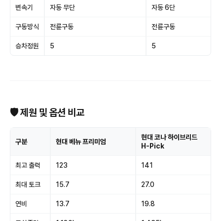
변속기
자동 무단
자동 6단
구동방식
전륜구동
전륜구동
승차정원
5
5
🛡 제원 및 옵션 비교
현대 코나 하이브리드
구분
현대 베뉴 프리미엄
H-Pick
최고 출력
123
141
최대 토크
15.7
27.0
연비
13.7
19.8