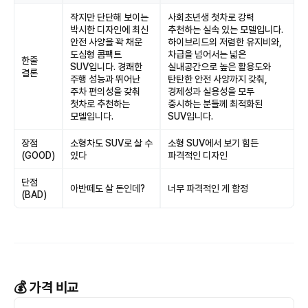
작지만 단단해 보이는
사회초년생 첫차로 강력
박시한 디자인에 최신
추천하는 실속 있는 모델입니다.
안전 사양을 꽉 채운
하이브리드의 저렴한 유지비와,
도심형 콤팩트
차급을 넘어서는 넓은
한줄
SUV입니다. 경쾌한
실내공간으로 높은 활용도와
결론
주행 성능과 뛰어난
탄탄한 안전 사양까지 갖춰,
주차 편의성을 갖춰
경제성과 실용성을 모두
첫차로 추천하는
중시하는 분들께 최적화된
모델입니다.
SUV입니다.
장점
소형차도 SUV로 살 수
소형 SUV에서 보기 힘든
(GOOD)
있다
파격적인 디자인
단점
아반떼도 살 돈인데?
너무 파격적인 게 함정
(BAD)
💰 가격 비교