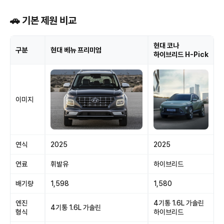
🚗 기본 제원 비교
현대 코나
구분
현대 베뉴 프리미엄
하이브리드 H-Pick
이미지
연식
2025
2025
연료
휘발유
하이브리드
배기량
1,598
1,580
엔진
4기통 1.6L 가솔린
4기통 1.6L 가솔린
형식
하이브리드