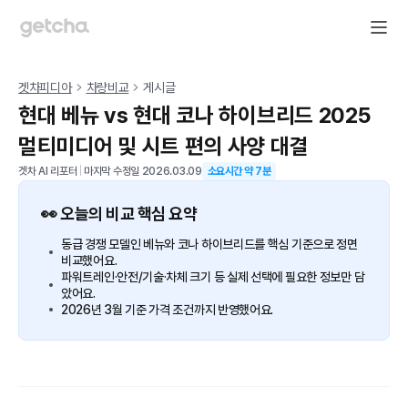
겟차피디아
차량비교
게시글
현대 베뉴 vs 현대 코나 하이브리드 2025
멀티미디어 및 시트 편의 사양 대결
겟차 AI 리포터
|
마지막 수정일
2026.03.09
소요시간 약
7
분
👀 오늘의 비교 핵심 요약
동급 경쟁 모델인 베뉴와 코나 하이브리드를 핵심 기준으로 정면
비교했어요.
파워트레인·안전/기술·차체 크기 등 실제 선택에 필요한 정보만 담
았어요.
2026년 3월 기준 가격 조건까지 반영했어요.