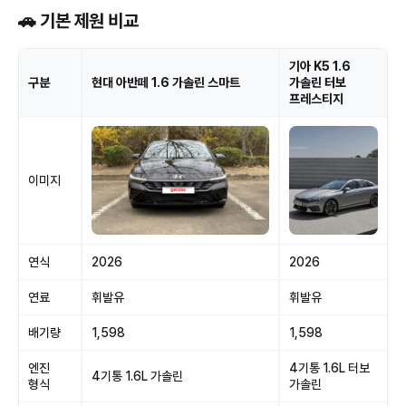
🚗 기본 제원 비교
기아 K5 1.6
구분
현대 아반떼 1.6 가솔린 스마트
가솔린 터보
프레스티지
이미지
연식
2026
2026
연료
휘발유
휘발유
배기량
1,598
1,598
엔진
4기통 1.6L 터보
4기통 1.6L 가솔린
형식
가솔린