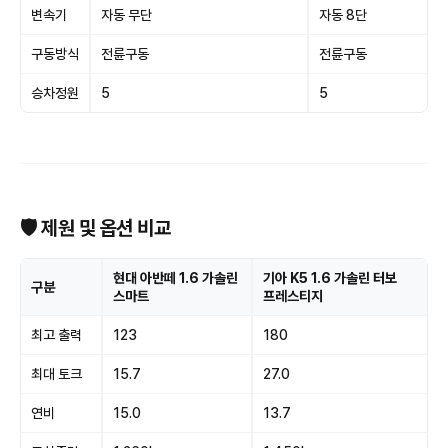
변속기
자동 무단
자동 8단
구동방식
전륜구동
전륜구동
승차정원
5
5
🛡 제원 및 옵션 비교
현대 아반떼 1.6 가솔린
기아 K5 1.6 가솔린 터보
구분
스마트
프레스티지
최고 출력
123
180
최대 토크
15.7
27.0
연비
15.0
13.7