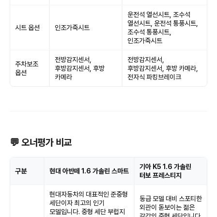
운전석 열선시트, 조수석
열선시트, 운전석 통풍시트,
시트 옵션
인조가죽시트
조수석 통풍시트,
인조가죽시트
전방감지센서,
전방감지센서,
주차보조
후방감지센서, 후방
후방감지센서, 후방 카메라,
옵션
카메라
전자식 파킹브레이크
💬 오너평가 비교
기아 K5 1.6 가솔린
구분
현대 아반떼 1.6 가솔린 스마트
터보 프레스티지
현대자동차의 대표적인 준중형
동급 모델 대비 스포티한
세단이자 최고의 인기
외관이 돋보이는 젊은
모델입니다. 중형 세단 부럽지
감각의 중형 세단입니다.