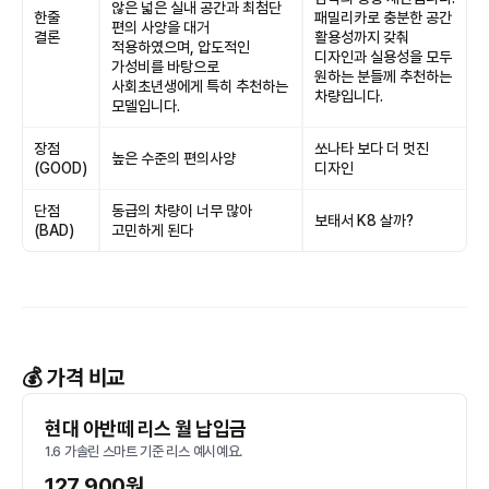
않은 넓은 실내 공간과 최첨단
한줄
패밀리카로 충분한 공간
편의 사양을 대거
결론
활용성까지 갖춰
적용하였으며, 압도적인
디자인과 실용성을 모두
가성비를 바탕으로
원하는 분들께 추천하는
사회초년생에게 특히 추천하는
차량입니다.
모델입니다.
장점
쏘나타 보다 더 멋진
높은 수준의 편의사양
(GOOD)
디자인
단점
동급의 차량이 너무 많아
보태서 K8 살까?
(BAD)
고민하게 된다
💰 가격 비교
현대 아반떼 리스 월 납입금
1.6 가솔린 스마트 기준 리스 예시예요.
127,900원