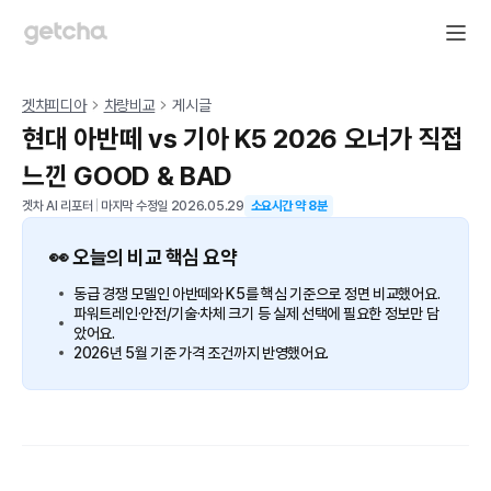
겟차피디아
차량비교
게시글
현대 아반떼 vs 기아 K5 2026 오너가 직접
느낀 GOOD & BAD
겟차 AI 리포터
|
마지막 수정일
2026.05.29
소요시간 약
8
분
👀 오늘의 비교 핵심 요약
동급 경쟁 모델인 아반떼와 K5를 핵심 기준으로 정면 비교했어요.
파워트레인·안전/기술·차체 크기 등 실제 선택에 필요한 정보만 담
았어요.
2026년 5월 기준 가격 조건까지 반영했어요.