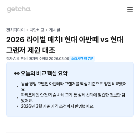
겟차피디아
차량비교
게시글
2026 라이벌 매치! 현대 아반떼 vs 현대
그랜저 제원 대조
겟차 AI 리포터
|
마지막 수정일
2026.03.09
소요시간 약
7
분
👀 오늘의 비교 핵심 요약
동급 경쟁 모델인 아반떼와 그랜저를 핵심 기준으로 정면 비교했어
요.
파워트레인·안전/기술·차체 크기 등 실제 선택에 필요한 정보만 담
았어요.
2026년 3월 기준 가격 조건까지 반영했어요.