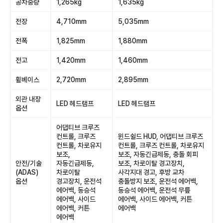
공차중량
1,265kg
1,635kg
전장
4,710mm
5,035mm
전폭
1,825mm
1,880mm
전고
1,420mm
1,460mm
휠베이스
2,720mm
2,895mm
외관 내장
LED 헤드램프
LED 헤드램프
옵션
어댑티브 크루즈
컨트롤, 크루즈
윈드쉴드 HUD, 어댑티브 크루즈
컨트롤, 차로유지
컨트롤, 크루즈 컨트롤, 차로유지
보조,
보조, 자동긴급제동, 충돌 회피
안전/기술
자동긴급제동,
보조, 차로이탈 경고장치,
(ADAS)
차로이탈
사각지대 경고, 후방 교차
옵션
경고장치, 운전석
충돌방지 보조, 운전석 에어백,
에어백, 동승석
동승석 에어백, 운전석 무릎
에어백, 사이드
에어백, 사이드 에어백, 커튼
에어백, 커튼
에어백
에어백