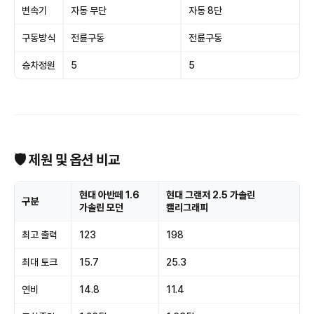
변속기
자동 무단
자동 8단
구동방식
전륜구동
전륜구동
승차정원
5
5
🛡 제원 및 옵션 비교
현대 아반떼 1.6
현대 그랜저 2.5 가솔린
구분
가솔린 모던
캘리그래피
최고 출력
123
198
최대 토크
15.7
25.3
연비
14.8
11.4