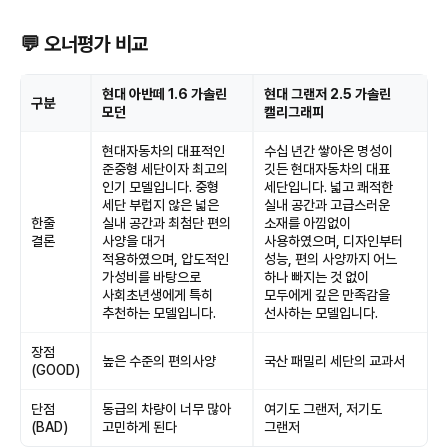
💬 오너평가 비교
현대 아반떼 1.6 가솔린
현대 그랜저 2.5 가솔린
구분
모던
캘리그래피
현대자동차의 대표적인
수십 년간 쌓아온 명성이
준중형 세단이자 최고의
깃든 현대자동차의 대표
인기 모델입니다. 중형
세단입니다. 넓고 쾌적한
세단 부럽지 않은 넓은
실내 공간과 고급스러운
한줄
실내 공간과 최첨단 편의
소재를 아낌없이
결론
사양을 대거
사용하였으며, 디자인부터
적용하였으며, 압도적인
성능, 편의 사양까지 어느
가성비를 바탕으로
하나 빠지는 것 없이
사회초년생에게 특히
모두에게 깊은 만족감을
추천하는 모델입니다.
선사하는 모델입니다.
장점
높은 수준의 편의사양
국산 패밀리 세단의 교과서
(GOOD)
단점
동급의 차량이 너무 많아
여기도 그랜저, 저기도
(BAD)
고민하게 된다
그랜저