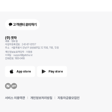
고객센터 문의하기
(주) 겟차
대표 : 정유철
사업자등록번호 : 243-87-00137
주소 : 서울특별시 강남구 삼성로91길 32 10층, 11층, 12층
개인정보보호책임자 : 이동용
이메일 : support@getcha.kr
전화번호: 1800-0456
App store
Play store
서비스 이용약관
개인정보처리방침
자동차금융모집인