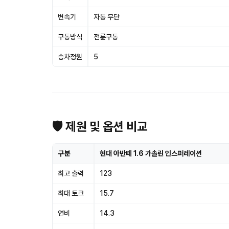
변속기
자동 무단
구동방식
전륜구동
승차정원
5
🛡 제원 및 옵션 비교
구분
현대 아반떼 1.6 가솔린 인스퍼레이션
최고 출력
123
최대 토크
15.7
연비
14.3