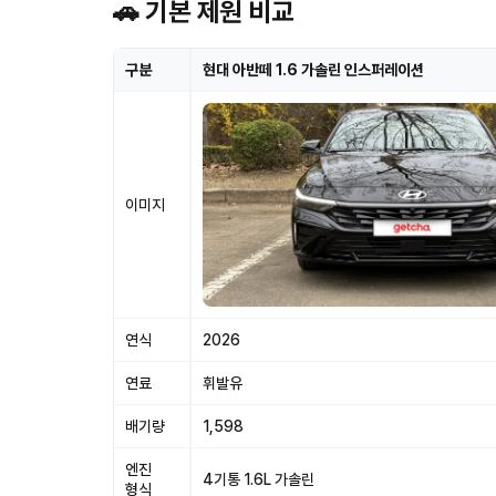
🚗 기본 제원 비교
구분
현대 아반떼 1.6 가솔린 인스퍼레이션
이미지
연식
2026
연료
휘발유
배기량
1,598
엔진
4기통 1.6L 가솔린
형식