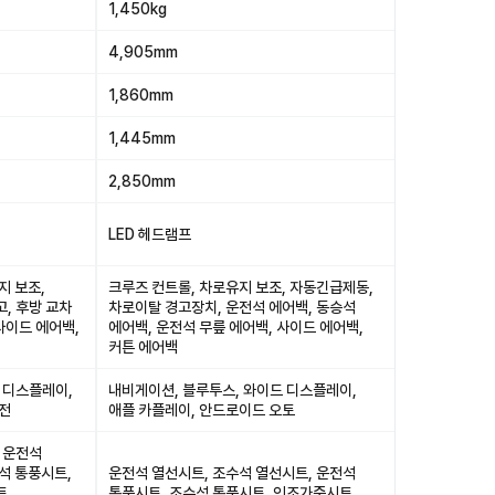
1,450kg
4,905mm
1,860mm
1,445mm
2,850mm
LED 헤드램프
지 보조,
크루즈 컨트롤, 차로유지 보조, 자동긴급제동,
, 후방 교차
차로이탈 경고장치, 운전석 에어백, 동승석
사이드 에어백,
에어백, 운전석 무릎 에어백, 사이드 에어백,
커튼 에어백
 디스플레이,
내비게이션, 블루투스, 와이드 디스플레이,
충전
애플 카플레이, 안드로이드 오토
 운전석
석 통풍시트,
운전석 열선시트, 조수석 열선시트, 운전석
트,
통풍시트, 조수석 통풍시트, 인조가죽시트