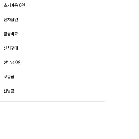
초기비용 0원
신차할인
금융비교
신차구매
선납금 0원
보증금
선납금