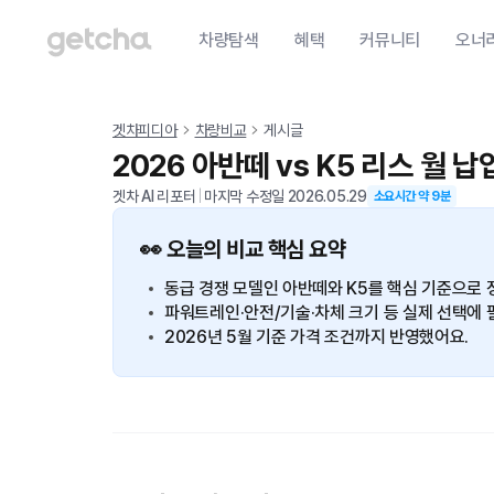
차량탐색
혜택
커뮤니티
오너
겟차피디아
차량비교
게시글
2026 아반떼 vs K5 리스 월 
겟차 AI 리포터
|
마지막 수정일
2026.05.29
소요시간 약
9
분
👀 오늘의 비교 핵심 요약
동급 경쟁 모델인 아반떼와 K5를 핵심 기준으로 
파워트레인·안전/기술·차체 크기 등 실제 선택에 
2026년 5월 기준 가격 조건까지 반영했어요.