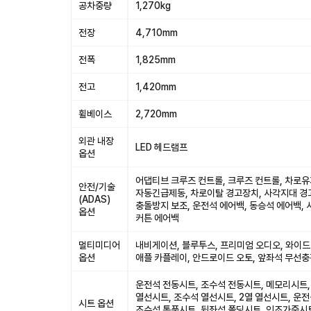
공차중량
1,270kg
전장
4,710mm
전폭
1,825mm
전고
1,420mm
휠베이스
2,720mm
외관 내장
LED 헤드램프
옵션
어댑티브 크루즈 컨트롤, 크루즈 컨트롤, 차로유
안전/기술
자동긴급제동, 차로이탈 경고장치, 사각지대 경고
(ADAS)
충돌방지 보조, 운전석 에어백, 동승석 에어백, 
옵션
커튼 에어백
멀티미디어
내비게이션, 블루투스, 프리미엄 오디오, 와이드
옵션
애플 카플레이, 안드로이드 오토, 앞좌석 무선
운전석 전동시트, 조수석 전동시트, 메모리시트,
열선시트, 조수석 열선시트, 2열 열선시트, 운전
시트 옵션
조수석 통풍시트, 뒷좌석 폴딩시트, 인조가죽시