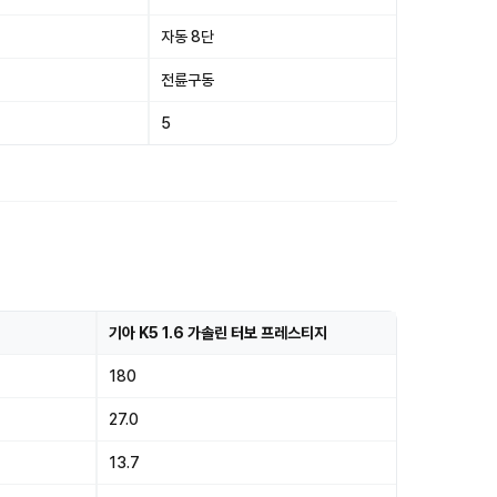
자동 8단
전륜구동
5
기아 K5 1.6 가솔린 터보 프레스티지
180
27.0
13.7