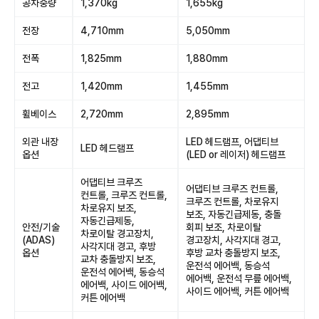
공차중량
1,370kg
1,655kg
전장
4,710mm
5,050mm
전폭
1,825mm
1,880mm
전고
1,420mm
1,455mm
휠베이스
2,720mm
2,895mm
외관 내장
LED 헤드램프, 어댑티브
LED 헤드램프
옵션
(LED or 레이저) 헤드램프
어댑티브 크루즈
어댑티브 크루즈 컨트롤,
컨트롤, 크루즈 컨트롤,
크루즈 컨트롤, 차로유지
차로유지 보조,
보조, 자동긴급제동, 충돌
자동긴급제동,
안전/기술
회피 보조, 차로이탈
차로이탈 경고장치,
(ADAS)
경고장치, 사각지대 경고,
사각지대 경고, 후방
옵션
후방 교차 충돌방지 보조,
교차 충돌방지 보조,
운전석 에어백, 동승석
운전석 에어백, 동승석
에어백, 운전석 무릎 에어백,
에어백, 사이드 에어백,
사이드 에어백, 커튼 에어백
커튼 에어백