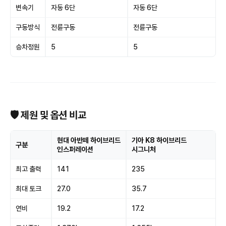
변속기
자동 6단
자동 6단
구동방식
전륜구동
전륜구동
승차정원
5
5
🛡 제원 및 옵션 비교
현대 아반떼 하이브리드
기아 K8 하이브리드
구분
인스퍼레이션
시그니처
최고 출력
141
235
최대 토크
27.0
35.7
연비
19.2
17.2