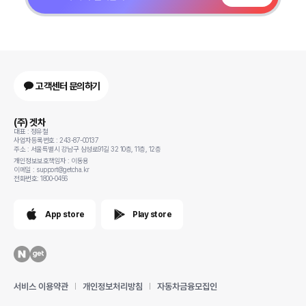
고객센터 문의하기
(주) 겟차
대표 : 정유철
사업자등록번호 : 243-87-00137
주소 : 서울특별시 강남구 삼성로91길 32 10층, 11층, 12층
개인정보보호책임자 : 이동용
이메일 : support@getcha.kr
전화번호: 1800-0456
App store
Play store
서비스 이용약관
개인정보처리방침
자동차금융모집인