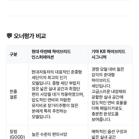
💬 오너평가 비교
현대 아반떼 하이브리드
기아 K8 하이브리드
구분
인스퍼레이션
시그니처
경쟁 모델 대비 젊은
현대자동차의 대표적인 준중형
감각의 준대형
세단이자 최고의 인기
하이브리드
모델입니다. 중형 세단 부럽지
세단입니다.
않은 넓은 실내 공간과 최첨단
한줄
고급스러운 내장재와
편의 사양을 대거 적용하였으며,
결론
광활한 실내 공간에
압도적인 연비와 저렴한
압도적인 연비 효율을
유지비로 장거리주행이 많은
더해 패밀리카로도
분에게 특히 추천하는
충분한 완성도를
모델입니다.
보여줍니다.
장점
매력적인 옵션 구성과
높은 수준의 편의사양
(GOOD)
넓은 실내 공간