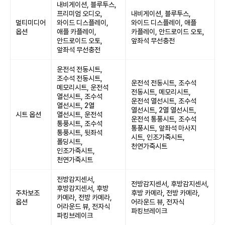
내비게이션, 블루투스,
프리미엄 오디오,
내비게이션, 블루투스,
멀티미디어
와이드 디스플레이,
와이드 디스플레이, 애플
옵션
애플 카플레이,
카플레이, 안드로이드 오토,
안드로이드 오토,
앞좌석 무선충전
앞좌석 무선충전
운전석 전동시트,
조수석 전동시트,
운전석 전동시트, 조수석
메모리시트, 운전석
전동시트, 메모리시트,
열선시트, 조수석
운전석 열선시트, 조수석
열선시트, 2열
열선시트, 2열 열선시트,
시트 옵션
열선시트, 운전석
운전석 통풍시트, 조수석
통풍시트, 조수석
통풍시트, 앞좌석 마사지
통풍시트, 뒷좌석
시트, 인조가죽시트,
폴딩시트,
천연가죽시트
인조가죽시트,
천연가죽시트
전방감지센서,
전방감지센서, 후방감지센서,
후방감지센서, 후방
주차보조
후방 카메라, 전방 카메라,
카메라, 전방 카메라,
옵션
어라운드 뷰, 전자식
어라운드 뷰, 전자식
파킹브레이크
파킹브레이크