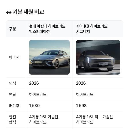
🚗 기본 제원 비교
현대 아반떼 하이브리드
기아 K8 하이브리드
구분
인스퍼레이션
시그니처
이미지
연식
2026
2026
연료
하이브리드
하이브리드
배기량
1,580
1,598
엔진
4기통 1.6L 가솔린
4기통 1.6L 터보 가솔린
형식
하이브리드
하이브리드