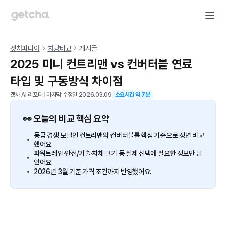
겟차피디아
차량비교
게시글
2025 미니 컨트리맨 vs 컨버터블 연료
타입 및 구동방식 차이점
겟차 AI 리포터
|
마지막 수정일
2026.03.09
소요시간 약
7
분
👀 오늘의 비교 핵심 요약
동급 경쟁 모델인 컨트리맨와 컨버터블를 핵심 기준으로 정면 비교
했어요.
파워트레인·안전/기술·차체 크기 등 실제 선택에 필요한 정보만 담
았어요.
2026년 3월 기준 가격 조건까지 반영했어요.