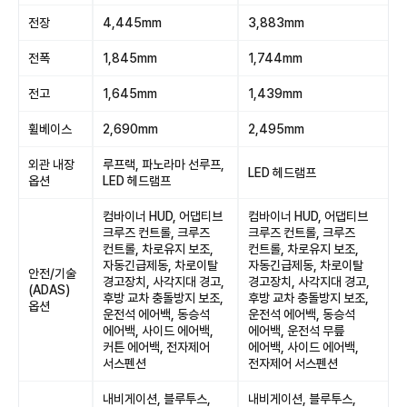
전장
4,445mm
3,883mm
전폭
1,845mm
1,744mm
전고
1,645mm
1,439mm
휠베이스
2,690mm
2,495mm
외관 내장
루프랙, 파노라마 선루프,
LED 헤드램프
옵션
LED 헤드램프
컴바이너 HUD, 어댑티브
컴바이너 HUD, 어댑티브
크루즈 컨트롤, 크루즈
크루즈 컨트롤, 크루즈
컨트롤, 차로유지 보조,
컨트롤, 차로유지 보조,
자동긴급제동, 차로이탈
자동긴급제동, 차로이탈
안전/기술
경고장치, 사각지대 경고,
경고장치, 사각지대 경고,
(ADAS)
후방 교차 충돌방지 보조,
후방 교차 충돌방지 보조,
옵션
운전석 에어백, 동승석
운전석 에어백, 동승석
에어백, 사이드 에어백,
에어백, 운전석 무릎
커튼 에어백, 전자제어
에어백, 사이드 에어백,
서스펜션
전자제어 서스펜션
내비게이션, 블루투스,
내비게이션, 블루투스,