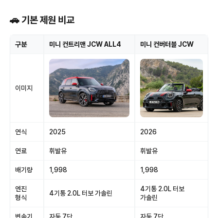
🚗 기본 제원 비교
구분
미니 컨트리맨 JCW ALL4
미니 컨버터블 JCW
이미지
연식
2025
2026
연료
휘발유
휘발유
배기량
1,998
1,998
엔진
4기통 2.0L 터보
4기통 2.0L 터보 가솔린
형식
가솔린
변속기
자동 7단
자동 7단