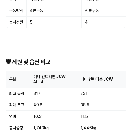
구동방식
4륜구동
전륜구동
승차정원
5
4
🛡 제원 및 옵션 비교
미니 컨트리맨 JCW
구분
미니 컨버터블 JCW
ALL4
최고 출력
317
231
최대 토크
40.8
38.8
연비
10.3
11.5
공차중량
1,740kg
1,446kg