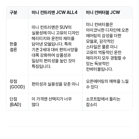
구분
미니 컨트리맨 JCW ALL4
미니 컨버터블 JCW
미니 컨버터블은
미니 컨트리맨은 SUV의
아이코닉한 디자인에 오픈
실용성에 미니 고유의 디자인
에어링의 감성을 더한
헤리티지와 운전의 재미를
모델로, 감각적인
한줄
담아낸 모델입니다. 특히
스타일은 물론 미니
결론
기존 2세대 대비 편의사양을
고유의 역동적인 운전
대폭 강화하여 상품성과
재미까지 모두 경험할 수
일상의 편의성을 높인 것이
있는 독보적인
특징입니다.
컨버터블입니다.
장점
오픈에어링의 매력을 느낄
편의성과 실용성을 갖춘 미니
(GOOD)
수 있다
단점
이 가격엔 선택지가 너무
소프트탑에서 들리는
(BAD)
많다
잡소리