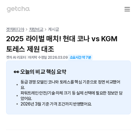
겟차피디아
차량비교
게시글
2025 라이벌 매치! 현대 코나 vs KGM
토레스 제원 대조
겟차 AI 리포터
|
마지막 수정일
2026.03.09
소요시간 약
7
분
👀 오늘의 비교 핵심 요약
동급 경쟁 모델인 코나와 토레스를 핵심 기준으로 정면 비교했어
요.
파워트레인·안전/기술·차체 크기 등 실제 선택에 필요한 정보만 담
았어요.
2026년 3월 기준 가격 조건까지 반영했어요.