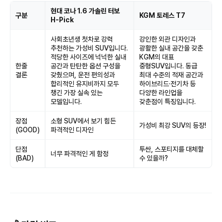
현대 코나 1.6 가솔린 터보
구분
KGM 토레스 T7
H-Pick
사회초년생 첫차로 강력
강인한 외관 디자인과
추천하는 가성비 SUV입니다.
광활한 실내 공간을 갖춘
적당한 사이즈에 넉넉한 실내
KGM의 대표
한줄
공간과 탄탄한 옵션 구성을
중형SUV입니다. 동급
결론
갖췄으며, 운전 편의성과
최대 수준의 적재 공간과
합리적인 유지비까지 모두
하이브리드·전기차 등
챙긴 가장 실속 있는
다양한 라인업을
모델입니다.
갖춘점이 특징입니다.
장점
소형 SUV에서 보기 힘든
가성비 최강 SUV의 등장!
(GOOD)
파격적인 디자인
단점
투싼, 스포티지를 대체할
너무 파격적인 게 함정
(BAD)
수 있을까?