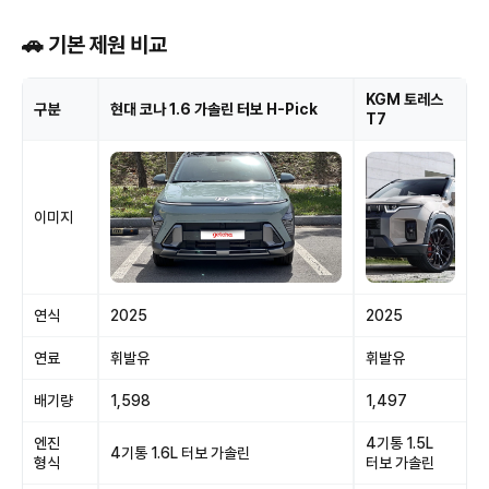
🚗 기본 제원 비교
KGM 토레스
구분
현대 코나 1.6 가솔린 터보 H-Pick
T7
이미지
연식
2025
2025
연료
휘발유
휘발유
배기량
1,598
1,497
엔진
4기통 1.5L
4기통 1.6L 터보 가솔린
형식
터보 가솔린