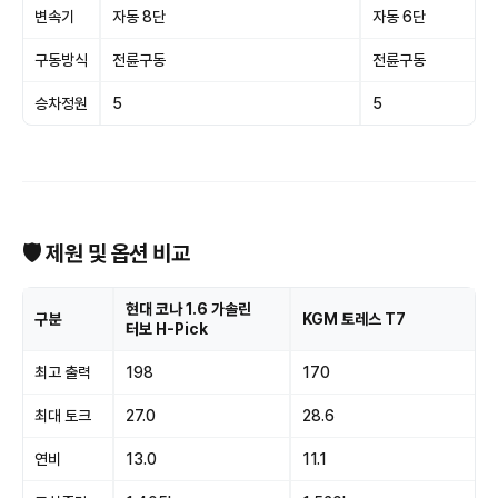
변속기
자동 8단
자동 6단
구동방식
전륜구동
전륜구동
승차정원
5
5
🛡 제원 및 옵션 비교
현대 코나 1.6 가솔린
구분
KGM 토레스 T7
터보 H-Pick
최고 출력
198
170
최대 토크
27.0
28.6
연비
13.0
11.1