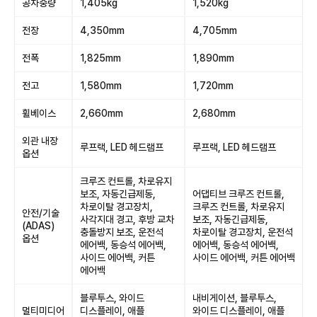
공차중량
1,405kg
1,520kg
전장
4,350mm
4,705mm
전폭
1,825mm
1,890mm
전고
1,580mm
1,720mm
휠베이스
2,660mm
2,680mm
외관 내장
루프랙, LED 헤드램프
루프랙, LED 헤드램프
옵션
크루즈 컨트롤, 차로유지
보조, 자동긴급제동,
어댑티브 크루즈 컨트롤,
차로이탈 경고장치,
크루즈 컨트롤, 차로유지
안전/기술
사각지대 경고, 후방 교차
보조, 자동긴급제동,
(ADAS)
충돌방지 보조, 운전석
차로이탈 경고장치, 운전석
옵션
에어백, 동승석 에어백,
에어백, 동승석 에어백,
사이드 에어백, 커튼
사이드 에어백, 커튼 에어백
에어백
블루투스, 와이드
내비게이션, 블루투스,
멀티미디어
디스플레이, 애플
와이드 디스플레이, 애플