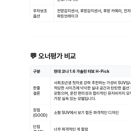
주차보조
전방감지센서, 후방감지센서, 후방 카메라, 전
옵션
파킹브레이크
💬 오너평가 비교
구분
현대 코나 1.6 가솔린 터보 H-Pick
사회초년생 첫차로 강력 추천하는 가성비 SUV입
한줄
적당한 사이즈에 넉넉한 실내 공간과 탄탄한 옵션
결론
갖췄으며, 운전 편의성과 합리적인 유지비까지 모
가장 실속 있는 모델입니다.
장점
소형 SUV에서 보기 힘든 파격적인 디자인
(GOOD)
단점
너무 파격적인 게 함정