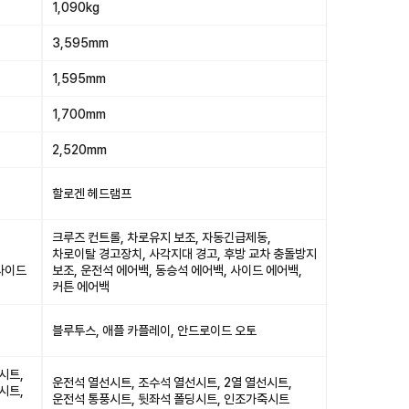
1,090kg
3,595mm
1,595mm
1,700mm
2,520mm
할로겐 헤드램프
크루즈 컨트롤, 차로유지 보조, 자동긴급제동,
차로이탈 경고장치, 사각지대 경고, 후방 교차 충돌방지
 사이드
보조, 운전석 에어백, 동승석 에어백, 사이드 에어백,
커튼 에어백
블루투스, 애플 카플레이, 안드로이드 오토
시트,
운전석 열선시트, 조수석 열선시트, 2열 열선시트,
시트,
운전석 통풍시트, 뒷좌석 폴딩시트, 인조가죽시트