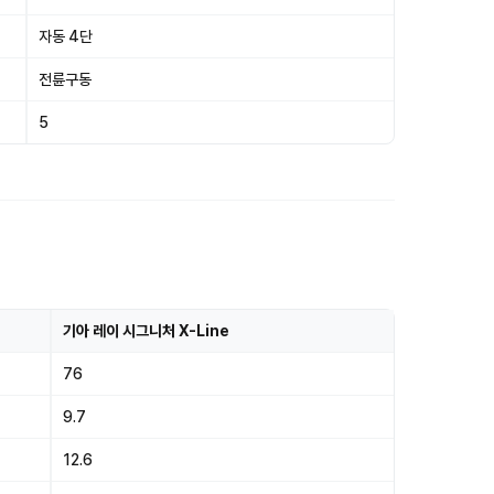
자동 4단
전륜구동
5
기아 레이 시그니처 X-Line
76
9.7
12.6