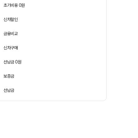
초기비용 0원
신차할인
금융비교
신차구매
선납금 0원
보증금
선납금