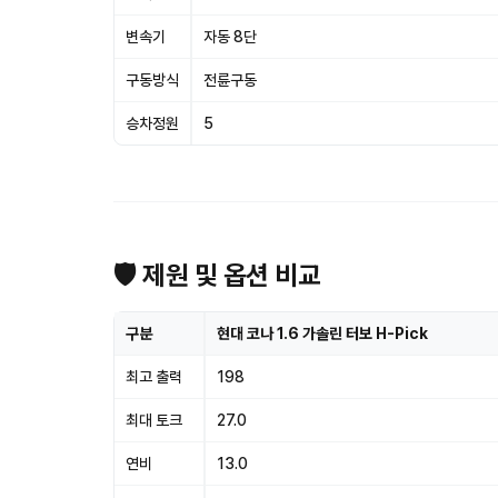
변속기
자동 8단
구동방식
전륜구동
승차정원
5
🛡 제원 및 옵션 비교
구분
현대 코나 1.6 가솔린 터보 H-Pick
최고 출력
198
최대 토크
27.0
연비
13.0