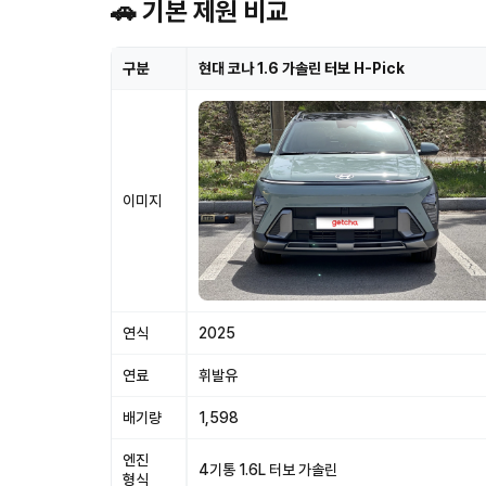
🚗 기본 제원 비교
구분
현대 코나 1.6 가솔린 터보 H-Pick
이미지
연식
2025
연료
휘발유
배기량
1,598
엔진
4기통 1.6L 터보 가솔린
형식