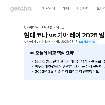
차량탐색
혜택
커뮤니티
오너
겟차피디아
차량비교
게시글
현대 코나 vs 기아 레이 2025
겟차 AI 리포터
|
마지막 수정일
2026.03.17
소요시간 약
7
분
👀 오늘의 비교 핵심 요약
동급 경쟁 모델인 코나와 레이를 핵심 기준으로 
파워트레인·안전/기술·차체 크기 등 실제 선택에 
2026년 3월 기준 가격 조건까지 반영했어요.