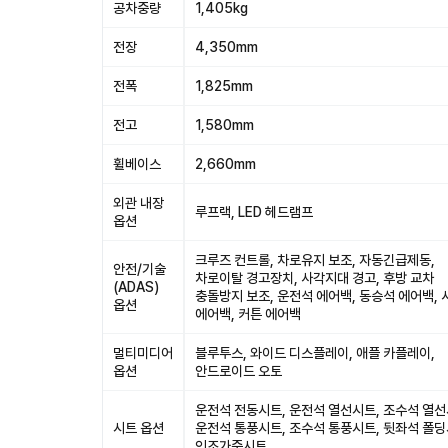
공차중량
1,405kg
전장
4,350mm
전폭
1,825mm
전고
1,580mm
휠베이스
2,660mm
외관 내장
루프랙, LED 헤드램프
옵션
크루즈 컨트롤, 차로유지 보조, 자동긴급제동,
안전/기술
차로이탈 경고장치, 사각지대 경고, 후방 교차
(ADAS)
충돌방지 보조, 운전석 에어백, 동승석 에어백,
옵션
에어백, 커튼 에어백
멀티미디어
블루투스, 와이드 디스플레이, 애플 카플레이,
옵션
안드로이드 오토
운전석 전동시트, 운전석 열선시트, 조수석 열선
시트 옵션
운전석 통풍시트, 조수석 통풍시트, 뒷좌석 폴딩
인조가죽시트