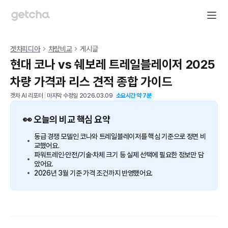
겟차피디아
차량비교
게시글
현대 코나 vs 쉐보레 트레일블레이저 2025
차량 가격과 리스 견적 종합 가이드
겟차 AI 리포터
|
마지막 수정일
2026.03.09
소요시간 약
7
분
👀 오늘의 비교 핵심 요약
동급 경쟁 모델인 코나와 트레일블레이저를 핵심 기준으로 정면 비
교했어요.
파워트레인·안전/기술·차체 크기 등 실제 선택에 필요한 정보만 담
았어요.
2026년 3월 기준 가격 조건까지 반영했어요.