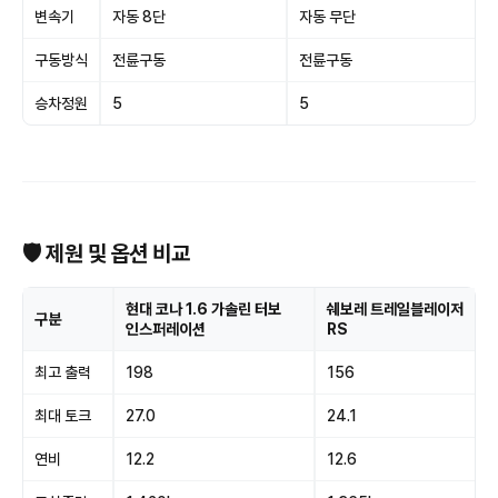
변속기
자동 8단
자동 무단
구동방식
전륜구동
전륜구동
승차정원
5
5
🛡 제원 및 옵션 비교
현대 코나 1.6 가솔린 터보
쉐보레 트레일블레이저
구분
인스퍼레이션
RS
최고 출력
198
156
최대 토크
27.0
24.1
연비
12.2
12.6