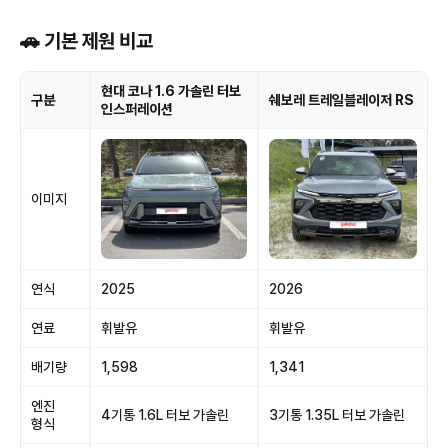
🚗 기본 제원 비교
현대 코나 1.6 가솔린 터보
구분
쉐보레 트레일블레이저 RS
인스퍼레이션
이미지
연식
2025
2026
연료
휘발유
휘발유
배기량
1,598
1,341
엔진
4기통 1.6L 터보 가솔린
3기통 1.35L 터보 가솔린
형식