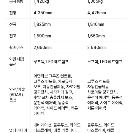
공차중량
1,420kg
1,365kg
전장
4,350mm
4,425mm
전폭
1,825mm
1,810mm
전고
1,590mm
1,660mm
휠베이스
2,660mm
2,640mm
외관 내장
루프랙, LED 헤드램프
루프랙, LED 헤드램프
옵션
어댑티브 크루즈 컨트롤,
크루즈 컨트롤, 차로유지
크루즈 컨트롤,
보조, 자동긴급제동, 차로이탈
자동긴급제동,
안전/기술
경고장치, 사각지대 경고,
차로이탈 경고장치,
(ADAS)
후방 교차 충돌방지 보조,
운전석 에어백, 동승석
옵션
운전석 에어백, 동승석
에어백, 사이드 에어백,
에어백, 사이드 에어백, 커튼
커튼 에어백
에어백
내비게이션, 블루투스, 와이드
블루투스, 와이드
멀티미디어
디스플레이, 애플 카플레이,
디스플레이, 애플