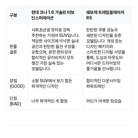
현대 코나 1.6 가솔린 터보
쉐보레 트레일블레이저
구분
인스퍼레이션
RS
사회초년생 첫차로 강력
탄탄한 주행 성능과
추천하는 가성비 SUV입니다.
세련된 디자인을 갖춘
적당한 사이즈에 넉넉한 실내
모델입니다. 개성 있는
한줄
공간과 탄탄한 옵션 구성을
디자인 패키지와
결론
갖췄으며, 운전 편의성과
스마트한 디지털 사양을
합리적인 유지비까지 모두
통해, 도심과 아웃도어
챙긴 가장 실속 있는
어디서든 드라이빙의
모델입니다.
즐거움을 선사합니다.
장점
소형 SUV에서 보기 힘든
합리적인 다운사이징
(GOOD)
파격적인 디자인
파워트레인
단점
너무 파격적인 게 함정
어딘가 어색한 뒷모습
(BAD)