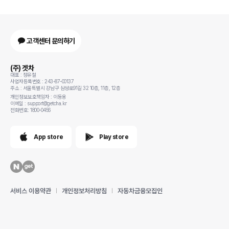
고객센터 문의하기
(주) 겟차
대표 : 정유철
사업자등록번호 : 243-87-00137
주소 : 서울특별시 강남구 삼성로91길 32 10층, 11층, 12층
개인정보보호책임자 : 이동용
이메일 : support@getcha.kr
전화번호: 1800-0456
App store
Play store
서비스 이용약관
개인정보처리방침
자동차금융모집인