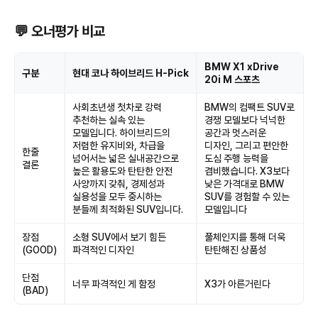
💬 오너평가 비교
BMW X1 xDrive
구분
현대 코나 하이브리드 H-Pick
20i M 스포츠
사회초년생 첫차로 강력
BMW의 컴팩트 SUV로
추천하는 실속 있는
경쟁 모델보다 넉넉한
모델입니다. 하이브리드의
공간과 멋스러운
저렴한 유지비와, 차급을
디자인, 그리고 편안한
한줄
넘어서는 넓은 실내공간으로
도심 주행 능력을
결론
높은 활용도와 탄탄한 안전
겸비했습니다. X3보다
사양까지 갖춰, 경제성과
낮은 가격대로 BMW
실용성을 모두 중시하는
SUV를 경험할 수 있는
분들께 최적화된 SUV입니다.
모델입니다
장점
소형 SUV에서 보기 힘든
풀체인지를 통해 더욱
(GOOD)
파격적인 디자인
탄탄해진 상품성
단점
너무 파격적인 게 함정
X3가 아른거린다
(BAD)