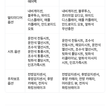
에어백
내비게이션,
내비게이션, 블루투스,
블루투스, 와이드
프리미엄 오디오, 와이드
멀티미디어
디스플레이, 애플
디스플레이, 애플 카플레이,
옵션
카플레이, 안드로이드
안드로이드 오토, 앞좌석
오토
무선충전
운전석 전동시트,
운전석 전동시트, 조수석
운전석 열선시트,
전동시트, 메모리시트, 운전석
조수석 열선시트,
열선시트, 조수석 열선시트,
시트 옵션
운전석 통풍시트,
뒷좌석 폴딩시트, 뒷좌석
조수석 통풍시트,
리클라이닝, 앞좌석 마사지
뒷좌석 폴딩시트,
시트, 인조가죽시트
인조가죽시트
전방감지센서,
전방감지센서, 후방감지센서,
주차보조
후방감지센서, 후방
후방 카메라, 전방 카메라,
옵션
카메라, 전자식
어라운드 뷰, 전자식
파킹브레이크
파킹브레이크