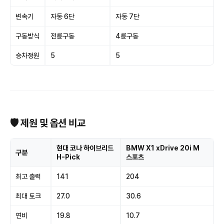
변속기
자동 6단
자동 7단
구동방식
전륜구동
4륜구동
승차정원
5
5
🛡 제원 및 옵션 비교
현대 코나 하이브리드
BMW X1 xDrive 20i M
구분
H-Pick
스포츠
최고 출력
141
204
최대 토크
27.0
30.6
연비
19.8
10.7