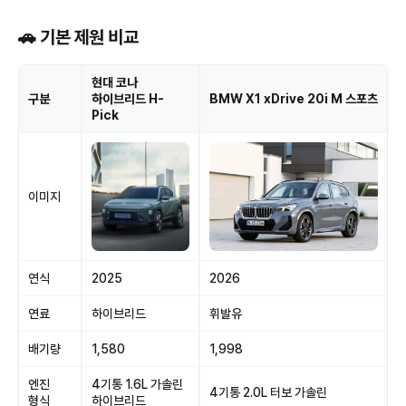
🚗 기본 제원 비교
현대 코나
구분
하이브리드 H-
BMW X1 xDrive 20i M 스포츠
Pick
이미지
연식
2025
2026
연료
하이브리드
휘발유
배기량
1,580
1,998
엔진
4기통 1.6L 가솔린
4기통 2.0L 터보 가솔린
형식
하이브리드