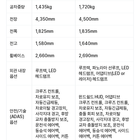
공차중량
1,435kg
1,720kg
전장
4,350mm
4,500mm
전폭
1,825mm
1,835mm
전고
1,580mm
1,640mm
휠베이스
2,660mm
2,690mm
루프랙, 파노라마 선루프, LED
외관 내장
루프랙, LED
헤드램프, 어댑티브(LED or
옵션
헤드램프
레이저) 헤드램프
크루즈 컨트롤,
차로유지 보조,
윈드쉴드 HUD, 어댑티브
자동긴급제동,
크루즈 컨트롤, 크루즈 컨트롤,
차로이탈 경고장치,
차로유지 보조, 자동긴급제동,
안전/기술
사각지대 경고, 후방
충돌 회피 보조, 차로이탈
(ADAS)
교차 충돌방지 보조,
경고장치, 사각지대 경고, 후방
옵션
운전석 에어백,
교차 충돌방지 보조, 운전석
동승석 에어백,
에어백, 동승석 에어백, 사이드
사이드 에어백, 커튼
에어백, 커튼 에어백