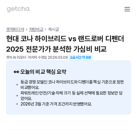
겟차피디아
차량비교
게시글
현대 코나 하이브리드 vs 랜드로버 디펜더
2025 전문가가 분석한 가심비 비교
겟차 AI 리포터
|
마지막 수정일
2026.03.09
소요시간 약
8
분
👀 오늘의 비교 핵심 요약
동급 경쟁 모델인 코나 하이브리드와 디펜더를 핵심 기준으로 정면
비교했어요.
파워트레인·안전/기술·차체 크기 등 실제 선택에 필요한 정보만 담
았어요.
2026년 3월 기준 가격 조건까지 반영했어요.