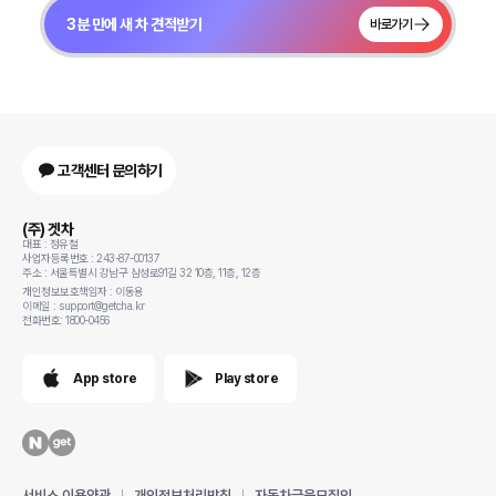
3분 만에 새 차 견적받기
바로가기
고객센터 문의하기
(주) 겟차
대표 : 정유철
사업자등록번호 : 243-87-00137
주소 : 서울특별시 강남구 삼성로91길 32 10층, 11층, 12층
개인정보보호책임자 : 이동용
이메일 : support@getcha.kr
전화번호: 1800-0456
App store
Play store
서비스 이용약관
개인정보처리방침
자동차금융모집인