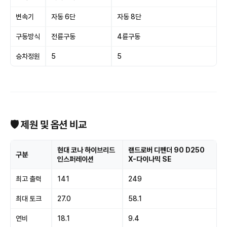
변속기
자동 6단
자동 8단
구동방식
전륜구동
4륜구동
승차정원
5
5
🛡 제원 및 옵션 비교
현대 코나 하이브리드
랜드로버 디펜더 90 D250
구분
인스퍼레이션
X-다이나믹 SE
최고 출력
141
249
최대 토크
27.0
58.1
연비
18.1
9.4