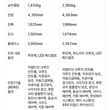
공차중량
1,450kg
2,380kg
전장
4,350mm
4,583mm
전폭
1,825mm
1,996mm
전고
1,580mm
1,974mm
휠베이스
2,660mm
2,587mm
외관 내장
루프랙, 파노라마 선루프, LED
루프랙, LED 헤드램프
옵션
헤드램프
어댑티브 크루즈
어댑티브 크루즈 컨트롤,
컨트롤, 크루즈
크루즈 컨트롤, 차로유지 보조,
컨트롤, 차로유지
자동긴급제동, 차로이탈
보조, 자동긴급제동,
안전/기술
경고장치, 사각지대 경고, 후방
차로이탈 경고장치,
(ADAS)
교차 충돌방지 보조, 운전석
사각지대 경고, 후방
옵션
에어백, 동승석 에어백, 사이드
교차 충돌방지 보조,
에어백, 커튼 에어백, 전자제어
운전석 에어백, 동승석
서스펜션, 에어 서스펜션,
에어백, 사이드
48V 마일드 하이브리드
에어백, 커튼 에어백