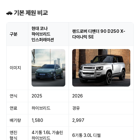
🚗 기본 제원 비교
현대 코나
랜드로버 디펜더 90 D250 X-
구분
하이브리드
다이나믹 SE
인스퍼레이션
이미지
연식
2025
2026
연료
하이브리드
경유
배기량
1,580
2,997
엔진
4기통 1.6L 가솔린
6기통 3.0L 디젤
형식
하이브리드