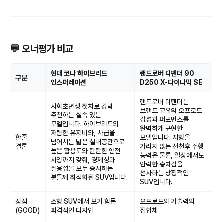
💬 오너평가 비교
현대 코나 하이브리드
랜드로버 디펜더 90
구분
인스퍼레이션
D250 X-다이나믹 SE
랜드로버 디펜더는
사회초년생 첫차로 강력
브랜드 고유의 오프로드
추천하는 실속 있는
감성과 퍼포먼스를
모델입니다. 하이브리드의
완벽하게 구현한
저렴한 유지비와, 차급을
한줄
모델입니다. 지형을
넘어서는 넓은 실내공간으로
결론
가리지 않는 전천후 주행
높은 활용도와 탄탄한 안전
능력은 물론, 일상에서도
사양까지 갖춰, 경제성과
안락한 승차감을
실용성을 모두 중시하는
선사하는 상징적인
분들께 최적화된 SUV입니다.
SUV입니다.
장점
소형 SUV에서 보기 힘든
오프로드의 기술력의
(GOOD)
파격적인 디자인
집합체