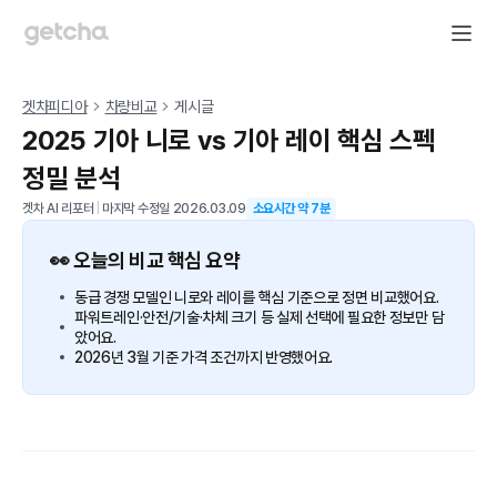
겟차피디아
차량비교
게시글
2025 기아 니로 vs 기아 레이 핵심 스펙
정밀 분석
겟차 AI 리포터
|
마지막 수정일
2026.03.09
소요시간 약
7
분
👀 오늘의 비교 핵심 요약
동급 경쟁 모델인 니로와 레이를 핵심 기준으로 정면 비교했어요.
파워트레인·안전/기술·차체 크기 등 실제 선택에 필요한 정보만 담
았어요.
2026년 3월 기준 가격 조건까지 반영했어요.