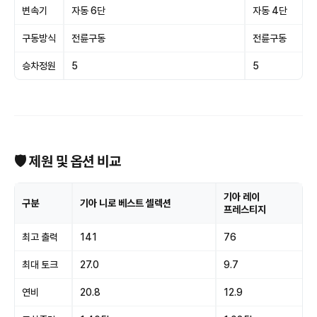
변속기
자동 6단
자동 4단
구동방식
전륜구동
전륜구동
승차정원
5
5
🛡 제원 및 옵션 비교
기아 레이
구분
기아 니로 베스트 셀렉션
프레스티지
최고 출력
141
76
최대 토크
27.0
9.7
연비
20.8
12.9