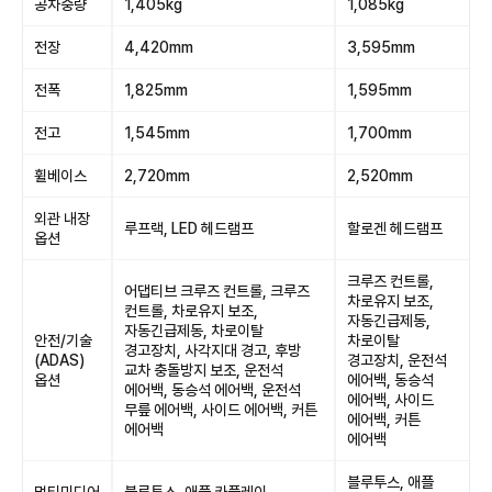
공차중량
1,405kg
1,085kg
전장
4,420mm
3,595mm
전폭
1,825mm
1,595mm
전고
1,545mm
1,700mm
휠베이스
2,720mm
2,520mm
외관 내장
루프랙, LED 헤드램프
할로겐 헤드램프
옵션
크루즈 컨트롤,
어댑티브 크루즈 컨트롤, 크루즈
차로유지 보조,
컨트롤, 차로유지 보조,
자동긴급제동,
자동긴급제동, 차로이탈
안전/기술
차로이탈
경고장치, 사각지대 경고, 후방
(ADAS)
경고장치, 운전석
교차 충돌방지 보조, 운전석
옵션
에어백, 동승석
에어백, 동승석 에어백, 운전석
에어백, 사이드
무릎 에어백, 사이드 에어백, 커튼
에어백, 커튼
에어백
에어백
블루투스, 애플