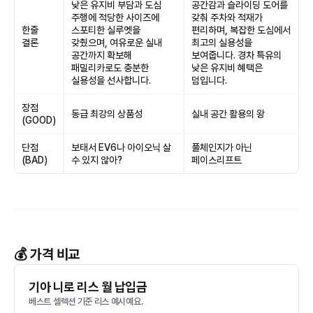
낮은 유지비 부담과 도심
공간감과 슬라이딩 도어를
주행에 적당한 사이즈에
갖춰 주차와 적재가
한줄
스포티한 실루엣을
편리하며, 복잡한 도심에서
결론
갖췄으며, 여유로운 실내
최고의 실용성을
공간까지 확보해
보여줍니다. 경차 특유의
패밀리카로도 충분한
낮은 유지비 혜택은
실용성을 선사합니다.
덤입니다.
장점
동급 최강의 상품성
실내 공간 활용의 왕
(GOOD)
단점
보태서 EV6나 아이오닉 살
풀체인지가 아닌
(BAD)
수 있지 않아?
페이스리프트
💰 가격 비교
기아 니로 리스 월 납입금
베스트 셀렉션 기준 리스 예시예요.