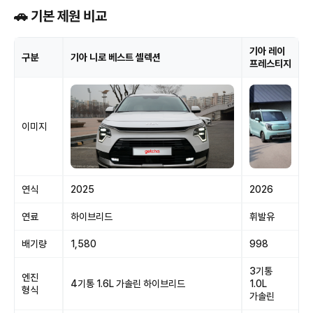
🚗 기본 제원 비교
기아 레이
구분
기아 니로 베스트 셀렉션
프레스티지
이미지
연식
2025
2026
연료
하이브리드
휘발유
배기량
1,580
998
3기통
엔진
4기통 1.6L 가솔린 하이브리드
1.0L
형식
가솔린