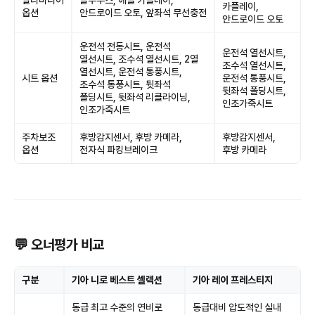
멀티미디어
블루투스, 애플 카플레이,
카플레이,
옵션
안드로이드 오토, 앞좌석 무선충전
안드로이드 오토
운전석 전동시트, 운전석
운전석 열선시트,
열선시트, 조수석 열선시트, 2열
조수석 열선시트,
열선시트, 운전석 통풍시트,
시트 옵션
운전석 통풍시트,
조수석 통풍시트, 뒷좌석
뒷좌석 폴딩시트,
폴딩시트, 뒷좌석 리클라이닝,
인조가죽시트
인조가죽시트
주차보조
후방감지센서, 후방 카메라,
후방감지센서,
옵션
전자식 파킹브레이크
후방 카메라
💬 오너평가 비교
구분
기아 니로 베스트 셀렉션
기아 레이 프레스티지
동급 최고 수준의 연비로
동급대비 압도적인 실내