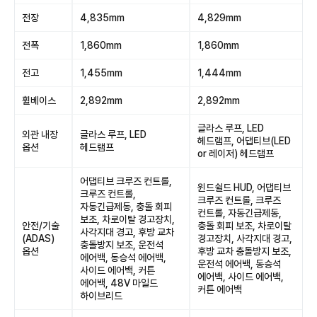
전장
4,835mm
4,829mm
전폭
1,860mm
1,860mm
전고
1,455mm
1,444mm
휠베이스
2,892mm
2,892mm
글라스 루프, LED
외관 내장
글라스 루프, LED
헤드램프, 어댑티브(LED
옵션
헤드램프
or 레이저) 헤드램프
어댑티브 크루즈 컨트롤,
윈드쉴드 HUD, 어댑티브
크루즈 컨트롤,
크루즈 컨트롤, 크루즈
자동긴급제동, 충돌 회피
컨트롤, 자동긴급제동,
보조, 차로이탈 경고장치,
안전/기술
충돌 회피 보조, 차로이탈
사각지대 경고, 후방 교차
(ADAS)
경고장치, 사각지대 경고,
충돌방지 보조, 운전석
옵션
후방 교차 충돌방지 보조,
에어백, 동승석 에어백,
운전석 에어백, 동승석
사이드 에어백, 커튼
에어백, 사이드 에어백,
에어백, 48V 마일드
커튼 에어백
하이브리드