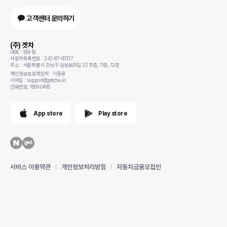
고객센터 문의하기
(주) 겟차
대표 : 정유철
사업자등록번호 : 243-87-00137
주소 : 서울특별시 강남구 삼성로91길 32 10층, 11층, 12층
개인정보보호책임자 : 이동용
이메일 : support@getcha.kr
전화번호: 1800-0456
App store
Play store
서비스 이용약관
개인정보처리방침
자동차금융모집인