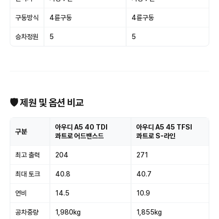
구동방식
4륜구동
4륜구동
승차정원
5
5
🛡 제원 및 옵션 비교
아우디 A5 40 TDI
아우디 A5 45 TFSI
구분
콰트로 어드밴스드
콰트로 S-라인
최고 출력
204
271
최대 토크
40.8
40.7
연비
14.5
10.9
공차중량
1,980kg
1,855kg