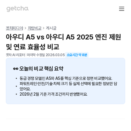
겟차피디아
차량비교
게시글
아우디 A5 vs 아우디 A5 2025 엔진 제원
및 연료 효율성 비교
겟차 AI 리포터
|
마지막 수정일
2026.03.05
소요시간 약
8
분
👀 오늘의 비교 핵심 요약
동급 경쟁 모델인 A5와 A5를 핵심 기준으로 정면 비교했어요.
파워트레인·안전/기술·차체 크기 등 실제 선택에 필요한 정보만 담
았어요.
2026년 2월 기준 가격 조건까지 반영했어요.