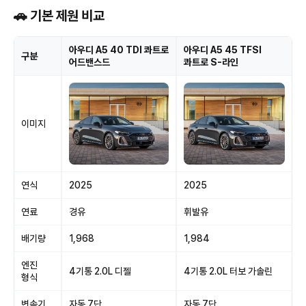
🚗 기본 제원 비교
아우디 A5 40 TDI 콰트로
아우디 A5 45 TFSI
구분
어드밴스드
콰트로 S-라인
이미지
연식
2025
2025
연료
경유
휘발유
배기량
1,968
1,984
엔진
4기통 2.0L 디젤
4기통 2.0L 터보 가솔린
형식
변속기
자동 7단
자동 7단