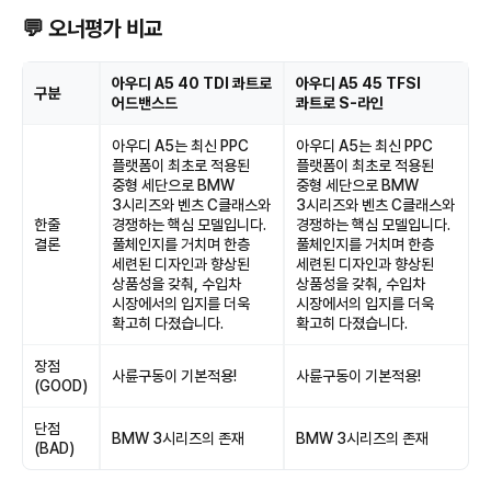
💬 오너평가 비교
아우디 A5 40 TDI 콰트로
아우디 A5 45 TFSI
구분
어드밴스드
콰트로 S-라인
아우디 A5는 최신 PPC
아우디 A5는 최신 PPC
플랫폼이 최초로 적용된
플랫폼이 최초로 적용된
중형 세단으로 BMW
중형 세단으로 BMW
3시리즈와 벤츠 C클래스와
3시리즈와 벤츠 C클래스와
한줄
경쟁하는 핵심 모델입니다.
경쟁하는 핵심 모델입니다.
결론
풀체인지를 거치며 한층
풀체인지를 거치며 한층
세련된 디자인과 향상된
세련된 디자인과 향상된
상품성을 갖춰, 수입차
상품성을 갖춰, 수입차
시장에서의 입지를 더욱
시장에서의 입지를 더욱
확고히 다졌습니다.
확고히 다졌습니다.
장점
사륜구동이 기본적용!
사륜구동이 기본적용!
(GOOD)
단점
BMW 3시리즈의 존재
BMW 3시리즈의 존재
(BAD)