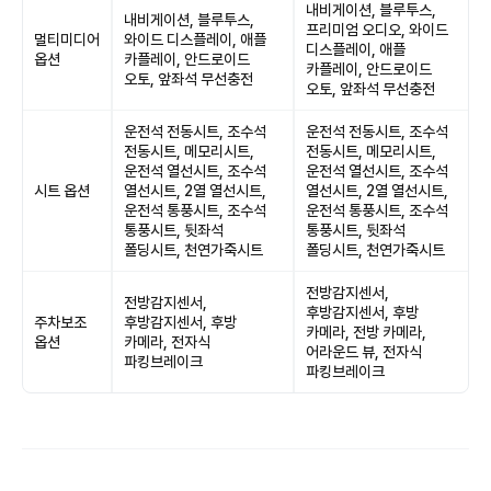
내비게이션, 블루투스,
내비게이션, 블루투스,
프리미엄 오디오, 와이드
멀티미디어
와이드 디스플레이, 애플
디스플레이, 애플
옵션
카플레이, 안드로이드
카플레이, 안드로이드
오토, 앞좌석 무선충전
오토, 앞좌석 무선충전
운전석 전동시트, 조수석
운전석 전동시트, 조수석
전동시트, 메모리시트,
전동시트, 메모리시트,
운전석 열선시트, 조수석
운전석 열선시트, 조수석
시트 옵션
열선시트, 2열 열선시트,
열선시트, 2열 열선시트,
운전석 통풍시트, 조수석
운전석 통풍시트, 조수석
통풍시트, 뒷좌석
통풍시트, 뒷좌석
폴딩시트, 천연가죽시트
폴딩시트, 천연가죽시트
전방감지센서,
전방감지센서,
후방감지센서, 후방
주차보조
후방감지센서, 후방
카메라, 전방 카메라,
옵션
카메라, 전자식
어라운드 뷰, 전자식
파킹브레이크
파킹브레이크