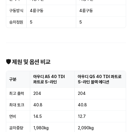
구동방식
4륜구동
4륜구동
승차정원
5
5
🛡 제원 및 옵션 비교
아우디 A5 40 TDI
아우디 Q5 40 TDI 콰트로
구분
콰트로 S-라인
S-라인 블랙 에디션
최고 출력
204
204
최대 토크
40.8
40.8
연비
14.5
12.7
공차중량
1,980kg
2,090kg