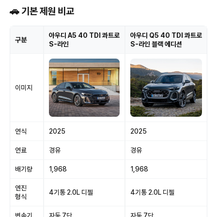
🚗 기본 제원 비교
아우디 A5 40 TDI 콰트로
아우디 Q5 40 TDI 콰트로
구분
S-라인
S-라인 블랙 에디션
이미지
연식
2025
2025
연료
경유
경유
배기량
1,968
1,968
엔진
4기통 2.0L 디젤
4기통 2.0L 디젤
형식
변속기
자동 7단
자동 7단