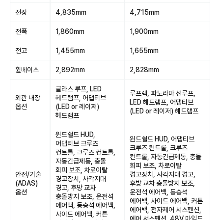
전장
4,835mm
4,715mm
전폭
1,860mm
1,900mm
전고
1,455mm
1,655mm
휠베이스
2,892mm
2,828mm
글라스 루프, LED
루프랙, 파노라마 선루프,
외관 내장
헤드램프, 어댑티브
LED 헤드램프, 어댑티브
옵션
(LED or 레이저)
(LED or 레이저) 헤드램프
헤드램프
윈드쉴드 HUD,
윈드쉴드 HUD, 어댑티브
어댑티브 크루즈
크루즈 컨트롤, 크루즈
컨트롤, 크루즈 컨트롤,
컨트롤, 자동긴급제동, 충돌
자동긴급제동, 충돌
회피 보조, 차로이탈
회피 보조, 차로이탈
안전/기술
경고장치, 사각지대 경고,
경고장치, 사각지대
(ADAS)
후방 교차 충돌방지 보조,
경고, 후방 교차
옵션
운전석 에어백, 동승석
충돌방지 보조, 운전석
에어백, 사이드 에어백, 커튼
에어백, 동승석 에어백,
에어백, 전자제어 서스펜션,
사이드 에어백, 커튼
에어 서스펜션, 48V 마일드