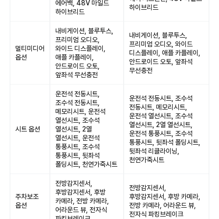
에어백, 48V 마일드
하이브리드
하이브리드
내비게이션, 블루투스,
내비게이션, 블루투스,
프리미엄 오디오,
프리미엄 오디오, 와이드
멀티미디어
와이드 디스플레이,
디스플레이, 애플 카플레이,
옵션
애플 카플레이,
안드로이드 오토, 앞좌석
안드로이드 오토,
무선충전
앞좌석 무선충전
운전석 전동시트,
운전석 전동시트, 조수석
조수석 전동시트,
전동시트, 메모리시트,
메모리시트, 운전석
운전석 열선시트, 조수석
열선시트, 조수석
열선시트, 2열 열선시트,
시트 옵션
열선시트, 2열
운전석 통풍시트, 조수석
열선시트, 운전석
통풍시트, 뒷좌석 폴딩시트,
통풍시트, 조수석
뒷좌석 리클라이닝,
통풍시트, 뒷좌석
천연가죽시트
폴딩시트, 천연가죽시트
전방감지센서,
전방감지센서,
후방감지센서, 후방
주차보조
후방감지센서, 후방 카메라,
카메라, 전방 카메라,
옵션
전방 카메라, 어라운드 뷰,
어라운드 뷰, 전자식
전자식 파킹브레이크
파킹브레이크