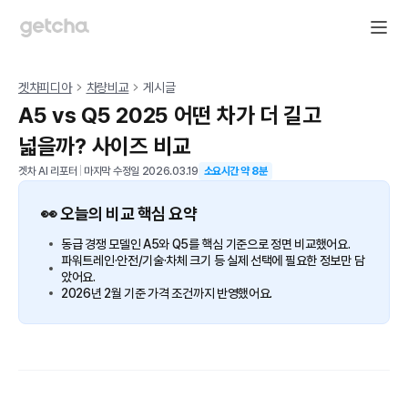
겟차피디아
차량비교
게시글
A5 vs Q5 2025 어떤 차가 더 길고
넓을까? 사이즈 비교
겟차 AI 리포터
|
마지막 수정일
2026.03.19
소요시간 약
8
분
👀 오늘의 비교 핵심 요약
동급 경쟁 모델인 A5와 Q5를 핵심 기준으로 정면 비교했어요.
파워트레인·안전/기술·차체 크기 등 실제 선택에 필요한 정보만 담
았어요.
2026년 2월 기준 가격 조건까지 반영했어요.