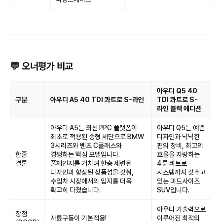
💬 오너평가 비교
아우디 Q5 40
구분
아우디 A5 40 TDI 콰트로 S-라인
TDI 콰트로 S-
라인 블랙 에디션
아우디 A5는 최신 PPC 플랫폼이
아우디 Q5는 예쁜
최초로 적용된 중형 세단으로 BMW
디자인과 넉넉한
3시리즈와 벤츠 C클래스와
편의 장비, 최고의
한줄
경쟁하는 핵심 모델입니다.
효율을 자랑하는
결론
풀체인지를 거치며 한층 세련된
4륜 콰트로
디자인과 향상된 상품성을 갖춰,
시스템까지 갖추고
수입차 시장에서의 입지를 더욱
있는 미드사이즈
확고히 다졌습니다.
SUV입니다.
아우디 기술력으로
장점
사륜구동이 기본적용!
이루어진 최적의