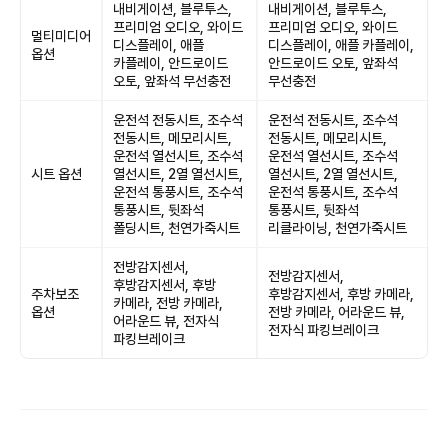
내비게이션, 블루투스,
내비게이션, 블루투스,
프리미엄 오디오, 와이드
프리미엄 오디오, 와이드
멀티미디어
디스플레이, 애플
디스플레이, 애플 카플레이,
옵션
카플레이, 안드로이드
안드로이드 오토, 앞좌석
오토, 앞좌석 무선충전
무선충전
운전석 전동시트, 조수석
운전석 전동시트, 조수석
전동시트, 메모리시트,
전동시트, 메모리시트,
운전석 열선시트, 조수석
운전석 열선시트, 조수석
시트 옵션
열선시트, 2열 열선시트,
열선시트, 2열 열선시트,
운전석 통풍시트, 조수석
운전석 통풍시트, 조수석
통풍시트, 뒷좌석
통풍시트, 뒷좌석
폴딩시트, 천연가죽시트
리클라이닝, 천연가죽시트
전방감지센서,
전방감지센서,
후방감지센서, 후방
주차보조
후방감지센서, 후방 카메라,
카메라, 전방 카메라,
옵션
전방 카메라, 어라운드 뷰,
어라운드 뷰, 전자식
전자식 파킹브레이크
파킹브레이크