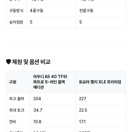
구동방식
4륜구동
전륜구동
승차정원
5
5
🛡 제원 및 옵션 비교
아우디 A5 40 TFSI
구분
콰트로 S-라인 블랙
토요타 캠리 XLE 프리미엄
에디션
최고 출력
204
227
최대 토크
34.7
22.5
연비
10.8
17.1