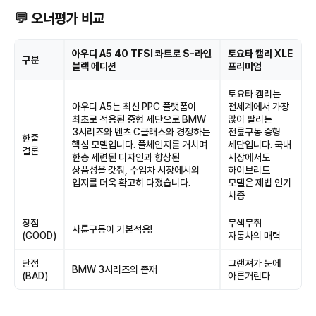
💬 오너평가 비교
아우디 A5 40 TFSI 콰트로 S-라인
토요타 캠리 XLE
구분
블랙 에디션
프리미엄
토요타 캠리는
아우디 A5는 최신 PPC 플랫폼이
전세계에서 가장
최초로 적용된 중형 세단으로 BMW
많이 팔리는
3시리즈와 벤츠 C클래스와 경쟁하는
전륜구동 중형
한줄
핵심 모델입니다. 풀체인지를 거치며
세단입니다. 국내
결론
한층 세련된 디자인과 향상된
시장에서도
상품성을 갖춰, 수입차 시장에서의
하이브리드
입지를 더욱 확고히 다졌습니다.
모델은 제법 인기
차종
장점
무색무취
사륜구동이 기본적용!
(GOOD)
자동차의 매력
단점
그랜져가 눈에
BMW 3시리즈의 존재
(BAD)
아른거린다