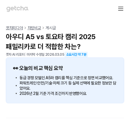
겟차피디아
차량비교
게시글
아우디 A5 vs 토요타 캠리 2025
패밀리카로 더 적합한 차는?
겟차 AI 리포터
|
마지막 수정일
2026.03.05
소요시간 약
7
분
👀 오늘의 비교 핵심 요약
동급 경쟁 모델인 A5와 캠리를 핵심 기준으로 정면 비교했어요.
파워트레인·안전/기술·차체 크기 등 실제 선택에 필요한 정보만 담
았어요.
2026년 2월 기준 가격 조건까지 반영했어요.