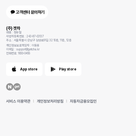
고객센터 문의하기
(주) 겟차
대표 : 정유철
사업자등록번호 : 243-87-00137
주소 : 서울특별시 강남구 삼성로91길 32 10층, 11층, 12층
개인정보보호책임자 : 이동용
이메일 : support@getcha.kr
전화번호: 1800-0456
App store
Play store
서비스 이용약관
개인정보처리방침
자동차금융모집인