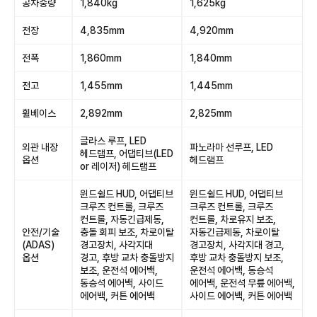
공차중량
1,840kg
1,625kg
전장
4,835mm
4,920mm
전폭
1,860mm
1,840mm
전고
1,455mm
1,445mm
휠베이스
2,892mm
2,825mm
글라스 루프, LED
외관 내장
파노라마 선루프, LED
헤드램프, 어댑티브(LED
옵션
헤드램프
or 레이저) 헤드램프
윈드쉴드 HUD, 어댑티브
윈드쉴드 HUD, 어댑티브
크루즈 컨트롤, 크루즈
크루즈 컨트롤, 크루즈
컨트롤, 자동긴급제동,
컨트롤, 차로유지 보조,
안전/기술
충돌 회피 보조, 차로이탈
자동긴급제동, 차로이탈
(ADAS)
경고장치, 사각지대
경고장치, 사각지대 경고,
옵션
경고, 후방 교차 충돌방지
후방 교차 충돌방지 보조,
보조, 운전석 에어백,
운전석 에어백, 동승석
동승석 에어백, 사이드
에어백, 운전석 무릎 에어백,
에어백, 커튼 에어백
사이드 에어백, 커튼 에어백