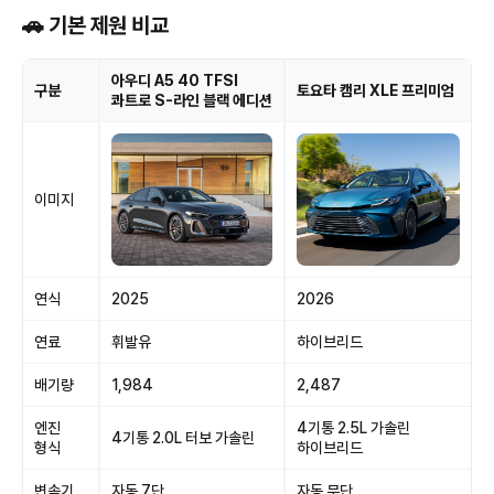
🚗 기본 제원 비교
아우디 A5 40 TFSI
구분
토요타 캠리 XLE 프리미엄
콰트로 S-라인 블랙 에디션
이미지
연식
2025
2026
연료
휘발유
하이브리드
배기량
1,984
2,487
엔진
4기통 2.5L 가솔린
4기통 2.0L 터보 가솔린
형식
하이브리드
변속기
자동 7단
자동 무단