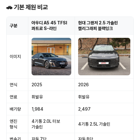
🚗 기본 제원 비교
아우디 A5 45 TFSI
현대 그랜저 2.5 가솔린
구분
콰트로 S-라인
캘리그래피 블랙잉크
이미지
연식
2025
2026
연료
휘발유
휘발유
배기량
1,984
2,497
엔진
4기통 2.0L 터보
4기통 2.5L 가솔린
형식
가솔린
변속기
자동 7단
자동 8단