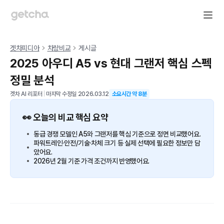
겟차피디아
차량비교
게시글
2025 아우디 A5 vs 현대 그랜저 핵심 스펙
정밀 분석
겟차 AI 리포터
|
마지막 수정일
2026.03.12
소요시간 약
8
분
👀 오늘의 비교 핵심 요약
동급 경쟁 모델인 A5와 그랜저를 핵심 기준으로 정면 비교했어요.
파워트레인·안전/기술·차체 크기 등 실제 선택에 필요한 정보만 담
았어요.
2026년 2월 기준 가격 조건까지 반영했어요.