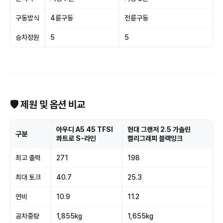
구동방식
4륜구동
전륜구동
승차정원
5
5
🛡 제원 및 옵션 비교
아우디 A5 45 TFSI
현대 그랜저 2.5 가솔린
구분
콰트로 S-라인
캘리그래피 블랙잉크
최고 출력
271
198
최대 토크
40.7
25.3
연비
10.9
11.2
공차중량
1,855kg
1,655kg