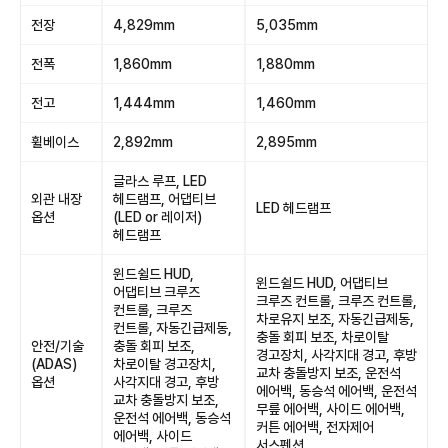
전장
4,829mm
5,035mm
전폭
1,860mm
1,880mm
전고
1,444mm
1,460mm
휠베이스
2,892mm
2,895mm
글라스 루프, LED
외관 내장
헤드램프, 어댑티브
LED 헤드램프
옵션
(LED or 레이저)
헤드램프
윈드쉴드 HUD,
윈드쉴드 HUD, 어댑티브
어댑티브 크루즈
크루즈 컨트롤, 크루즈 컨트롤,
컨트롤, 크루즈
차로유지 보조, 자동긴급제동,
컨트롤, 자동긴급제동,
충돌 회피 보조, 차로이탈
안전/기술
충돌 회피 보조,
경고장치, 사각지대 경고, 후방
(ADAS)
차로이탈 경고장치,
교차 충돌방지 보조, 운전석
옵션
사각지대 경고, 후방
에어백, 동승석 에어백, 운전석
교차 충돌방지 보조,
무릎 에어백, 사이드 에어백,
운전석 에어백, 동승석
커튼 에어백, 전자제어
에어백, 사이드
서스펜션