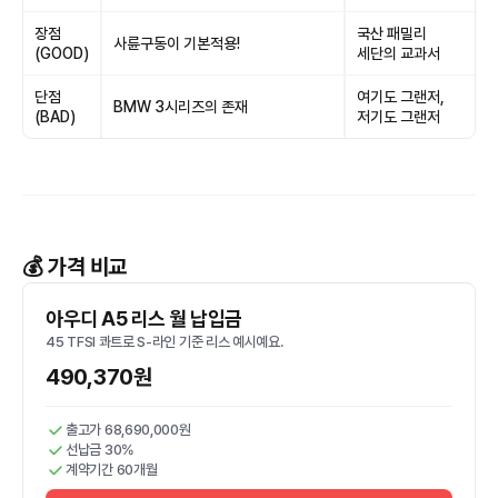
장점
국산 패밀리
사륜구동이 기본적용!
(GOOD)
세단의 교과서
단점
여기도 그랜저,
BMW 3시리즈의 존재
(BAD)
저기도 그랜저
💰 가격 비교
아우디 A5 리스 월 납입금
45 TFSI 콰트로 S-라인 기준 리스 예시예요.
490,370원
출고가 68,690,000원
선납금 30%
계약기간 60개월