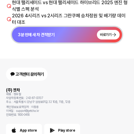
현대 팰리세이드 vs 현대 팰리세이드 하이브리드 2025 엔진 형
식별 스펙 분석
2026 4시리즈 vs 2시리즈 그란쿠페 승차정원 및 배기량 데이
터 대조
3분 만에 새 차 견적받기
바로가기
고객센터 문의하기
(주) 겟차
대표 : 정유철
사업자등록번호 : 243-87-00137
주소 : 서울특별시 강남구 삼성로91길 32 10층, 11층, 12층
개인정보보호책임자 : 이동용
이메일 : support@getcha.kr
전화번호: 1800-0456
App store
Play store