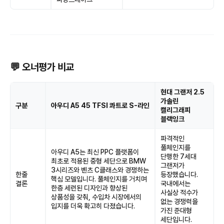
💬 오너평가 비교
현대 그랜저 2.5
가솔린
구분
아우디 A5 45 TFSI 콰트로 S-라인
캘리그래피
블랙잉크
파격적인
풀체인지를
아우디 A5는 최신 PPC 플랫폼이
단행한 7세대
최초로 적용된 중형 세단으로 BMW
그랜저가
3시리즈와 벤츠 C클래스와 경쟁하는
한줄
등장했습니다.
핵심 모델입니다. 풀체인지를 거치며
결론
국내에서는
한층 세련된 디자인과 향상된
사실상 적수가
상품성을 갖춰, 수입차 시장에서의
없는 경쟁력을
입지를 더욱 확고히 다졌습니다.
가진 준대형
세단입니다.