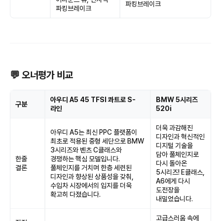
파킹브레이크
파킹브레이크
💬 오너평가 비교
아우디 A5 45 TFSI 콰트로 S-
BMW 5시리즈
구분
라인
520i
더욱 과감해진
아우디 A5는 최신 PPC 플랫폼이
디자인과 혁신적인
최초로 적용된 중형 세단으로 BMW
디지털 기술을
3시리즈와 벤츠 C클래스와
담아 풀체인지로
한줄
경쟁하는 핵심 모델입니다.
다시 돌아온
결론
풀체인지를 거치며 한층 세련된
5시리즈! E클래스,
디자인과 향상된 상품성을 갖춰,
A6에게 다시
수입차 시장에서의 입지를 더욱
도전장을
확고히 다졌습니다.
내밀었습니다.
고급스러움 속에