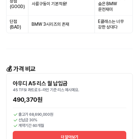
장점
사륜구동이 기본적용!
숨은 BMW
(GOOD)
운전재미
단점
E클래스는 너무
BMW 3시리즈의 존재
(BAD)
강한 상대다
💰 가격 비교
아우디 A5 리스 월 납입금
45 TFSI 콰트로 S-라인 기준 리스 예시예요.
490,370원
출고가 68,690,000원
선납금 30%
계약기간 60개월
더 알아보기