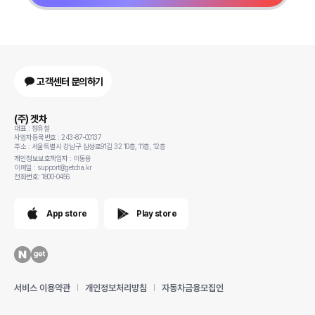
고객센터 문의하기
(주) 겟차
대표 : 정유철
사업자등록번호 : 243-87-00137
주소 : 서울특별시 강남구 삼성로91길 32 10층, 11층, 12층
개인정보보호책임자 : 이동용
이메일 : support@getcha.kr
전화번호: 1800-0456
App store
Play store
서비스 이용약관
개인정보처리방침
자동차금융모집인