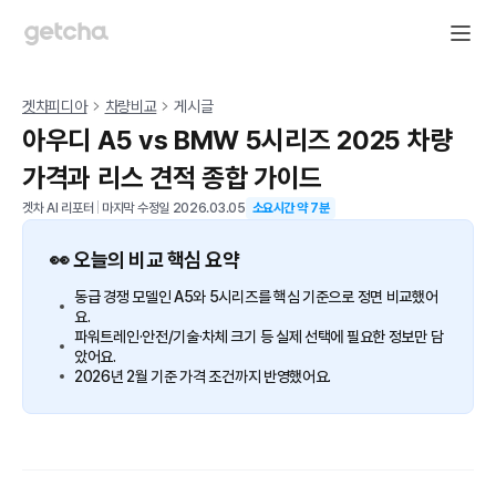
겟차피디아
차량비교
게시글
아우디 A5 vs BMW 5시리즈 2025 차량
가격과 리스 견적 종합 가이드
겟차 AI 리포터
|
마지막 수정일
2026.03.05
소요시간 약
7
분
👀 오늘의 비교 핵심 요약
동급 경쟁 모델인 A5와 5시리즈를 핵심 기준으로 정면 비교했어
요.
파워트레인·안전/기술·차체 크기 등 실제 선택에 필요한 정보만 담
았어요.
2026년 2월 기준 가격 조건까지 반영했어요.