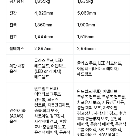
공차중량
1,855kg
1,835kg
전장
4,829mm
5,060mm
전폭
1,860mm
1,900mm
전고
1,444mm
1,515mm
휠베이스
2,892mm
2,995mm
글라스 루프, LED
글라스 루프, LED 헤드램프,
외관 내장
헤드램프, 어댑티브
어댑티브(LED or 레이저)
옵션
(LED or 레이저)
헤드램프
헤드램프
윈드쉴드 HUD,
윈드쉴드 HUD, 어댑티브
어댑티브 크루즈
크루즈 컨트롤, 크루즈 컨트롤,
컨트롤, 크루즈
차로유지 보조, 자동긴급제동,
컨트롤, 자동긴급제동,
충돌 회피 보조, 차로이탈
안전/기술
충돌 회피 보조,
경고장치, 사각지대 경고, 후방
(ADAS)
차로이탈 경고장치,
교차 충돌방지 보조, 운전석
옵션
사각지대 경고, 후방
에어백, 동승석 에어백, 운전석
교차 충돌방지 보조,
무릎 에어백, 사이드 에어백,
운전석 에어백, 동승석
커튼 에어백, 48V 마일드