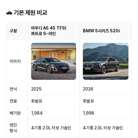
🚗 기본 제원 비교
아우디 A5 45 TFSI
구분
BMW 5시리즈 520i
콰트로 S-라인
이미지
연식
2025
2026
연료
휘발유
휘발유
배기량
1,984
1,998
엔진
4기통 2.0L 터보 가솔린
4기통 2.0L 터보 가솔린
형식