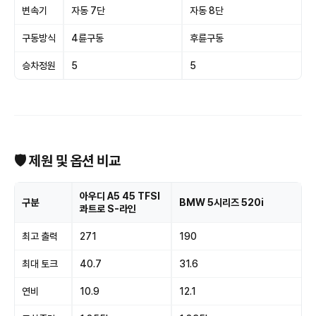
변속기
자동 7단
자동 8단
구동방식
4륜구동
후륜구동
승차정원
5
5
🛡 제원 및 옵션 비교
아우디 A5 45 TFSI
구분
BMW 5시리즈 520i
콰트로 S-라인
최고 출력
271
190
최대 토크
40.7
31.6
연비
10.9
12.1