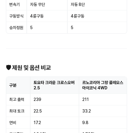
변속기
자동 무단
자동 8단
구동방식
4륜구동
4륜구동
승차정원
5
5
🛡 제원 및 옵션 비교
토요타 크라운 크로스오버
르노코리아 그랑 콜레오스
구분
2.5
아이코닉 4WD
최고 출력
239
211
최대 토크
22.5
33.2
연비
17.2
9.8