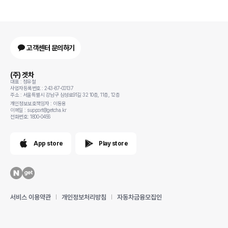
고객센터 문의하기
(주) 겟차
대표 : 정유철
사업자등록번호 : 243-87-00137
주소 : 서울특별시 강남구 삼성로91길 32 10층, 11층, 12층
개인정보보호책임자 : 이동용
이메일 : support@getcha.kr
전화번호: 1800-0456
App store
Play store
서비스 이용약관
개인정보처리방침
자동차금융모집인