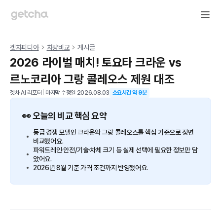
겟차피디아
차량비교
게시글
2026 라이벌 매치! 토요타 크라운 vs
르노코리아 그랑 콜레오스 제원 대조
겟차 AI 리포터
|
마지막 수정일
2026.08.03
소요시간 약
9
분
👀 오늘의 비교 핵심 요약
동급 경쟁 모델인 크라운와 그랑 콜레오스를 핵심 기준으로 정면
비교했어요.
파워트레인·안전/기술·차체 크기 등 실제 선택에 필요한 정보만 담
았어요.
2026년 8월 기준 가격 조건까지 반영했어요.