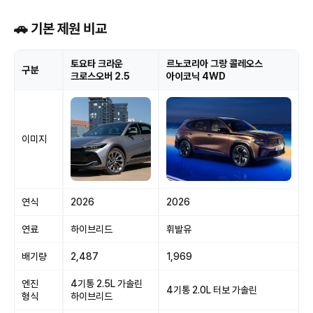
🚗 기본 제원 비교
토요타 크라운
르노코리아 그랑 콜레오스
구분
크로스오버 2.5
아이코닉 4WD
이미지
연식
2026
2026
연료
하이브리드
휘발유
배기량
2,487
1,969
엔진
4기통 2.5L 가솔린
4기통 2.0L 터보 가솔린
형식
하이브리드