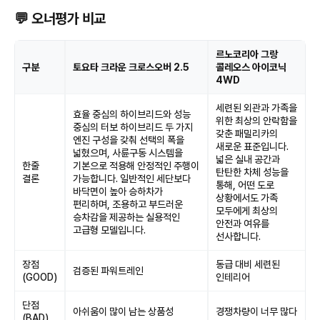
💬 오너평가 비교
르노코리아 그랑
구분
토요타 크라운 크로스오버 2.5
콜레오스 아이코닉
4WD
세련된 외관과 가족을
효율 중심의 하이브리드와 성능
위한 최상의 안락함을
중심의 터보 하이브리드 두 가지
갖춘 패밀리카의
엔진 구성을 갖춰 선택의 폭을
새로운 표준입니다.
넓혔으며, 사륜구동 시스템을
넓은 실내 공간과
한줄
기본으로 적용해 안정적인 주행이
탄탄한 차체 성능을
결론
가능합니다. 일반적인 세단보다
통해, 어떤 도로
바닥면이 높아 승하차가
상황에서도 가족
편리하며, 조용하고 부드러운
모두에게 최상의
승차감을 제공하는 실용적인
안전과 여유를
고급형 모델입니다.
선사합니다.
장점
동급 대비 세련된
검증된 파워트레인
(GOOD)
인테리어
단점
아쉬움이 많이 남는 상품성
경쟁차량이 너무 많다
(BAD)