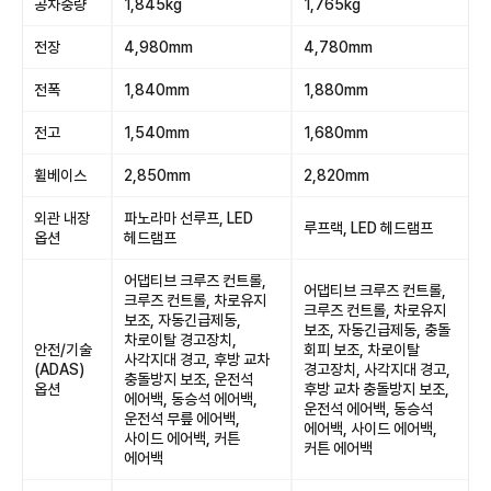
공차중량
1,845kg
1,765kg
전장
4,980mm
4,780mm
전폭
1,840mm
1,880mm
전고
1,540mm
1,680mm
휠베이스
2,850mm
2,820mm
외관 내장
파노라마 선루프, LED
루프랙, LED 헤드램프
옵션
헤드램프
어댑티브 크루즈 컨트롤,
어댑티브 크루즈 컨트롤,
크루즈 컨트롤, 차로유지
크루즈 컨트롤, 차로유지
보조, 자동긴급제동,
보조, 자동긴급제동, 충돌
차로이탈 경고장치,
안전/기술
회피 보조, 차로이탈
사각지대 경고, 후방 교차
(ADAS)
경고장치, 사각지대 경고,
충돌방지 보조, 운전석
옵션
후방 교차 충돌방지 보조,
에어백, 동승석 에어백,
운전석 에어백, 동승석
운전석 무릎 에어백,
에어백, 사이드 에어백,
사이드 에어백, 커튼
커튼 에어백
에어백