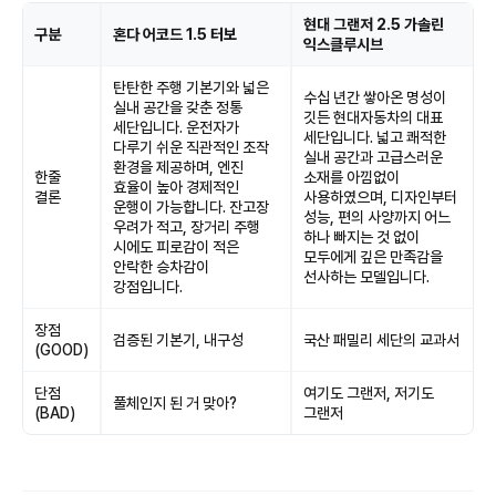
현대 그랜저 2.5 가솔린
구분
혼다 어코드 1.5 터보
익스클루시브
탄탄한 주행 기본기와 넓은
수십 년간 쌓아온 명성이
실내 공간을 갖춘 정통
깃든 현대자동차의 대표
세단입니다. 운전자가
세단입니다. 넓고 쾌적한
다루기 쉬운 직관적인 조작
실내 공간과 고급스러운
환경을 제공하며, 엔진
한줄
소재를 아낌없이
효율이 높아 경제적인
결론
사용하였으며, 디자인부터
운행이 가능합니다. 잔고장
성능, 편의 사양까지 어느
우려가 적고, 장거리 주행
하나 빠지는 것 없이
시에도 피로감이 적은
모두에게 깊은 만족감을
안락한 승차감이
선사하는 모델입니다.
강점입니다.
장점
검증된 기본기, 내구성
국산 패밀리 세단의 교과서
(GOOD)
단점
여기도 그랜저, 저기도
풀체인지 된 거 맞아?
(BAD)
그랜저