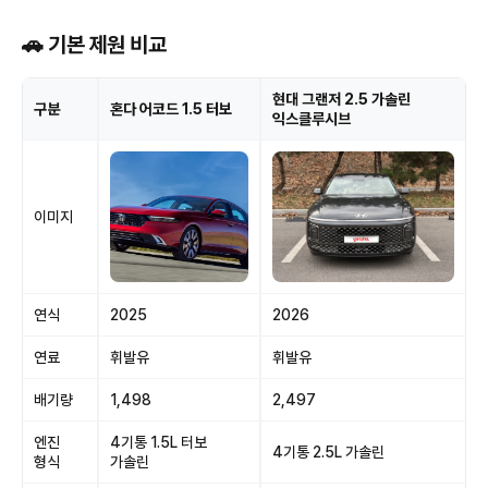
🚗 기본 제원 비교
현대 그랜저 2.5 가솔린
구분
혼다 어코드 1.5 터보
익스클루시브
이미지
연식
2025
2026
연료
휘발유
휘발유
배기량
1,498
2,497
엔진
4기통 1.5L 터보
4기통 2.5L 가솔린
형식
가솔린