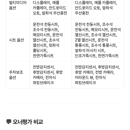
멀티미디어
디스플레이, 애플
디스플레이, 애플 카플레이,
옵션
카플레이, 안드로이드
안드로이드 오토, 앞좌석
오토, 앞좌석 무선충전
무선충전
운전석 전동시트,
운전석 전동시트, 조수석
조수석 전동시트,
전동시트, 메모리시트, 운전석
메모리시트, 운전석
열선시트, 조수석 열선시트,
시트 옵션
열선시트, 조수석
2열 열선시트, 운전석
열선시트, 뒷좌석
통풍시트, 조수석 통풍시트,
폴딩시트,
앞좌석 마사지 시트,
천연가죽시트
인조가죽시트, 천연가죽시트
전방감지센서,
전방감지센서, 후방감지센서,
주차보조
후방감지센서, 후방
후방 카메라, 전방 카메라,
옵션
카메라, 전자식
어라운드 뷰, 전자식
파킹브레이크
파킹브레이크
💬 오너평가 비교