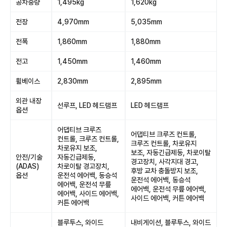
공차중량
1,495kg
1,620kg
전장
4,970mm
5,035mm
전폭
1,860mm
1,880mm
전고
1,450mm
1,460mm
휠베이스
2,830mm
2,895mm
외관 내장
선루프, LED 헤드램프
LED 헤드램프
옵션
어댑티브 크루즈
어댑티브 크루즈 컨트롤,
컨트롤, 크루즈 컨트롤,
크루즈 컨트롤, 차로유지
차로유지 보조,
보조, 자동긴급제동, 차로이탈
안전/기술
자동긴급제동,
경고장치, 사각지대 경고,
(ADAS)
차로이탈 경고장치,
후방 교차 충돌방지 보조,
옵션
운전석 에어백, 동승석
운전석 에어백, 동승석
에어백, 운전석 무릎
에어백, 운전석 무릎 에어백,
에어백, 사이드 에어백,
사이드 에어백, 커튼 에어백
커튼 에어백
블루투스, 와이드
내비게이션, 블루투스, 와이드