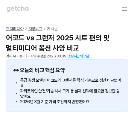
겟차피디아
차량비교
게시글
어코드 vs 그랜저 2025 시트 편의 및
멀티미디어 옵션 사양 비교
겟차 AI 리포터
|
마지막 수정일
2026.03.09
소요시간 약
7
분
👀 오늘의 비교 핵심 요약
동급 경쟁 모델인 어코드와 그랜저를 핵심 기준으로 정면 비교했어
요.
파워트레인·안전/기술·차체 크기 등 실제 선택에 필요한 정보만 담
았어요.
2026년 3월 기준 가격 조건까지 반영했어요.