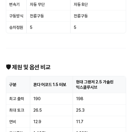
변속기
자동 무단
자동 8단
구동방식
전륜구동
전륜구동
승차정원
5
5
🛡 제원 및 옵션 비교
현대 그랜저 2.5 가솔린
구분
혼다 어코드 1.5 터보
익스클루시브
최고 출력
190
198
최대 토크
26.5
25.3
연비
12.9
11.7