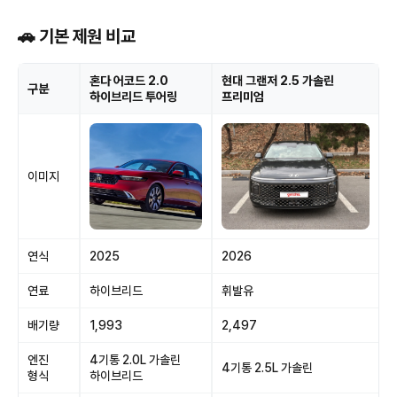
🚗 기본 제원 비교
혼다 어코드 2.0
현대 그랜저 2.5 가솔린
구분
하이브리드 투어링
프리미엄
이미지
연식
2025
2026
연료
하이브리드
휘발유
배기량
1,993
2,497
엔진
4기통 2.0L 가솔린
4기통 2.5L 가솔린
형식
하이브리드