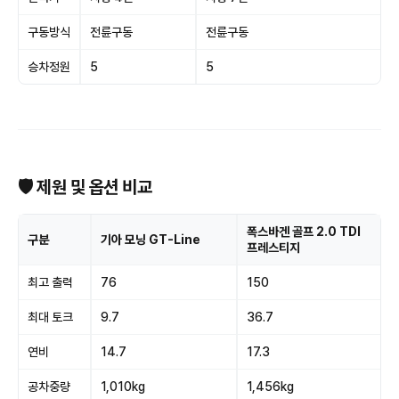
구동방식
전륜구동
전륜구동
승차정원
5
5
🛡 제원 및 옵션 비교
폭스바겐 골프 2.0 TDI
구분
기아 모닝 GT-Line
프레스티지
최고 출력
76
150
최대 토크
9.7
36.7
연비
14.7
17.3
공차중량
1,010kg
1,456kg