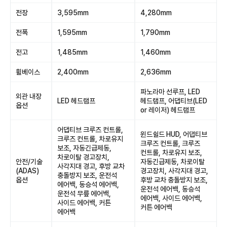
전장
3,595mm
4,280mm
전폭
1,595mm
1,790mm
전고
1,485mm
1,460mm
휠베이스
2,400mm
2,636mm
파노라마 선루프, LED
외관 내장
LED 헤드램프
헤드램프, 어댑티브(LED
옵션
or 레이저) 헤드램프
어댑티브 크루즈 컨트롤,
윈드쉴드 HUD, 어댑티브
크루즈 컨트롤, 차로유지
크루즈 컨트롤, 크루즈
보조, 자동긴급제동,
컨트롤, 차로유지 보조,
차로이탈 경고장치,
안전/기술
자동긴급제동, 차로이탈
사각지대 경고, 후방 교차
(ADAS)
경고장치, 사각지대 경고,
충돌방지 보조, 운전석
옵션
후방 교차 충돌방지 보조,
에어백, 동승석 에어백,
운전석 에어백, 동승석
운전석 무릎 에어백,
에어백, 사이드 에어백,
사이드 에어백, 커튼
커튼 에어백
에어백