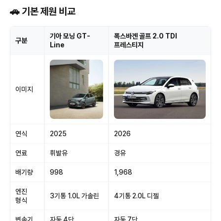
🚗 기본 제원 비교
기아 모닝 GT-
폭스바겐 골프 2.0 TDI
구분
Line
프레스티지
이미지
연식
2025
2026
연료
휘발유
경유
배기량
998
1,968
엔진
3기통 1.0L 가솔린
4기통 2.0L 디젤
형식
변속기
자동 4단
자동 7단