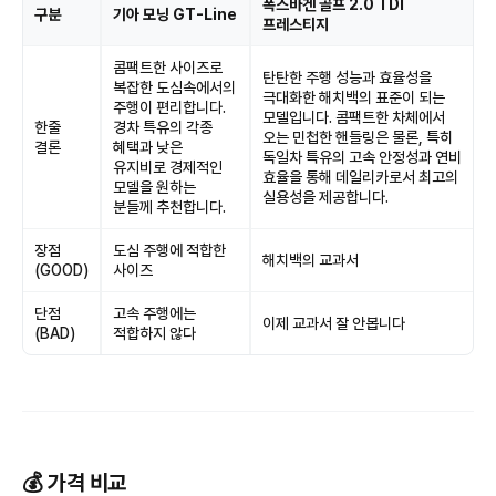
폭스바겐 골프 2.0 TDI
구분
기아 모닝 GT-Line
프레스티지
콤팩트한 사이즈로
탄탄한 주행 성능과 효율성을
복잡한 도심속에서의
극대화한 해치백의 표준이 되는
주행이 편리합니다.
모델입니다. 콤팩트한 차체에서
한줄
경차 특유의 각종
오는 민첩한 핸들링은 물론, 특히
결론
혜택과 낮은
독일차 특유의 고속 안정성과 연비
유지비로 경제적인
효율을 통해 데일리카로서 최고의
모델을 원하는
실용성을 제공합니다.
분들께 추천합니다.
장점
도심 주행에 적합한
해치백의 교과서
(GOOD)
사이즈
단점
고속 주행에는
이제 교과서 잘 안봅니다
(BAD)
적합하지 않다
💰 가격 비교