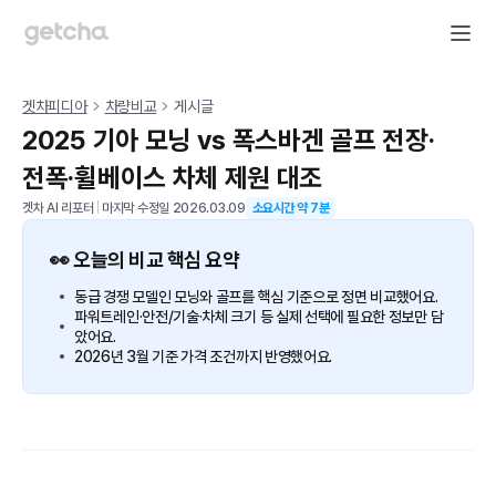
겟차피디아
차량비교
게시글
2025 기아 모닝 vs 폭스바겐 골프 전장·
전폭·휠베이스 차체 제원 대조
겟차 AI 리포터
|
마지막 수정일
2026.03.09
소요시간 약
7
분
👀 오늘의 비교 핵심 요약
동급 경쟁 모델인 모닝와 골프를 핵심 기준으로 정면 비교했어요.
파워트레인·안전/기술·차체 크기 등 실제 선택에 필요한 정보만 담
았어요.
2026년 3월 기준 가격 조건까지 반영했어요.