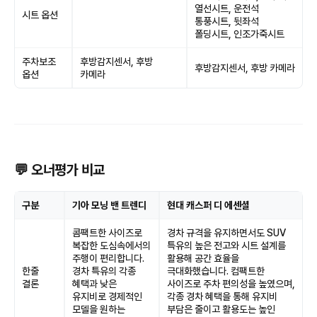
열선시트, 운전석
시트 옵션
통풍시트, 뒷좌석
폴딩시트, 인조가죽시트
주차보조
후방감지센서, 후방
후방감지센서, 후방 카메라
옵션
카메라
💬 오너평가 비교
구분
기아 모닝 밴 트렌디
현대 캐스퍼 디 에센셜
콤팩트한 사이즈로
경차 규격을 유지하면서도 SUV
복잡한 도심속에서의
특유의 높은 전고와 시트 설계를
주행이 편리합니다.
활용해 공간 효율을
한줄
경차 특유의 각종
극대화했습니다. 컴팩트한
결론
혜택과 낮은
사이즈로 주차 편의성을 높였으며,
유지비로 경제적인
각종 경차 혜택을 통해 유지비
모델을 원하는
부담은 줄이고 활용도는 높인