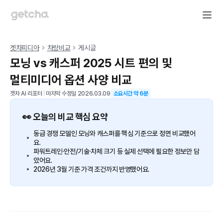
겟차피디아
차량비교
게시글
모닝 vs 캐스퍼 2025 시트 편의 및
멀티미디어 옵션 사양 비교
겟차 AI 리포터
|
마지막 수정일
2026.03.09
소요시간 약
6
분
👀 오늘의 비교 핵심 요약
동급 경쟁 모델인 모닝와 캐스퍼를 핵심 기준으로 정면 비교했어
요.
파워트레인·안전/기술·차체 크기 등 실제 선택에 필요한 정보만 담
았어요.
2026년 3월 기준 가격 조건까지 반영했어요.