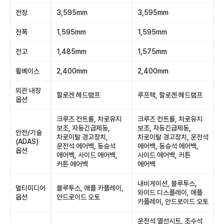
전장
3,595mm
3,595mm
전폭
1,595mm
1,595mm
전고
1,485mm
1,575mm
휠베이스
2,400mm
2,400mm
외관 내장
할로겐 헤드램프
루프랙, 할로겐 헤드램프
옵션
크루즈 컨트롤, 차로유지
크루즈 컨트롤, 차로유지
보조, 자동긴급제동,
보조, 자동긴급제동,
안전/기술
차로이탈 경고장치,
차로이탈 경고장치, 운전석
(ADAS)
운전석 에어백, 동승석
에어백, 동승석 에어백,
옵션
에어백, 사이드 에어백,
사이드 에어백, 커튼
커튼 에어백
에어백
내비게이션, 블루투스,
멀티미디어
블루투스, 애플 카플레이,
와이드 디스플레이, 애플
옵션
안드로이드 오토
카플레이, 안드로이드 오토
운전석 열선시트, 조수석