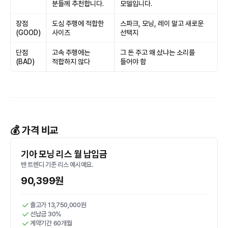
분들께 추천합니다.
모델입니다.
장점
도심 주행에 적합한
스파크, 모닝, 레이 말고 새로운
(GOOD)
사이즈
선택지
단점
고속 주행에는
그 돈 주고 왜 샀냐는 소리를
(BAD)
적합하지 않다
들어야 함
💰 가격 비교
기아 모닝 리스 월 납입금
밴 트렌디 기준 리스 예시예요.
90,399원
출고가 13,750,000원
선납금 30%
계약기간 60개월