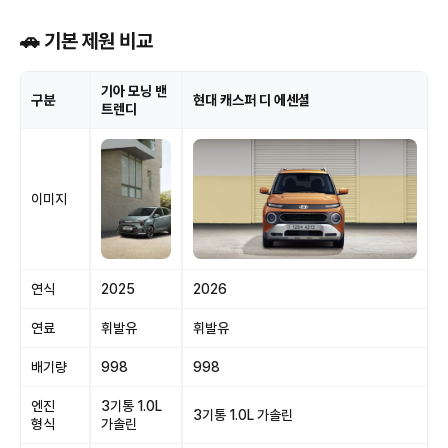
🚗 기본 제원 비교
기아 모닝 밴
구분
현대 캐스퍼 디 에센셜
트렌디
이미지
연식
2025
2026
연료
휘발유
휘발유
배기량
998
998
엔진
3기통 1.0L
3기통 1.0L 가솔린
형식
가솔린