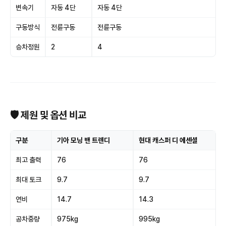
변속기
자동 4단
자동 4단
구동방식
전륜구동
전륜구동
승차정원
2
4
🛡 제원 및 옵션 비교
구분
기아 모닝 밴 트렌디
현대 캐스퍼 디 에센셜
최고 출력
76
76
최대 토크
9.7
9.7
연비
14.7
14.3
공차중량
975kg
995kg