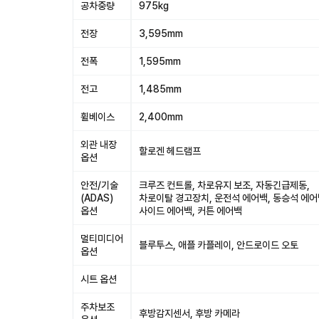
공차중량
975kg
전장
3,595mm
전폭
1,595mm
전고
1,485mm
휠베이스
2,400mm
외관 내장
할로겐 헤드램프
옵션
안전/기술
크루즈 컨트롤, 차로유지 보조, 자동긴급제동,
(ADAS)
차로이탈 경고장치, 운전석 에어백, 동승석 에어
옵션
사이드 에어백, 커튼 에어백
멀티미디어
블루투스, 애플 카플레이, 안드로이드 오토
옵션
시트 옵션
주차보조
후방감지센서, 후방 카메라