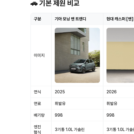
🚗 기본 제원 비교
구분
기아 모닝 밴 트렌디
현대 캐스퍼 [밴
이미지
연식
2025
2026
연료
휘발유
휘발유
배기량
998
998
엔진
3기통 1.0L 가솔린
3기통 1.0L 가솔
형식