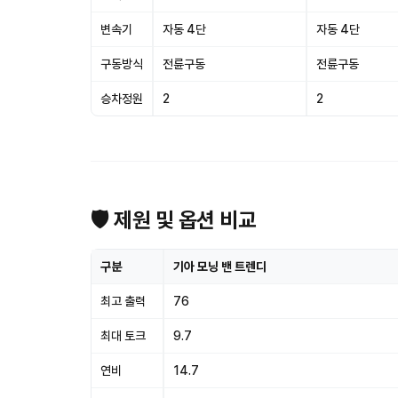
변속기
자동 4단
자동 4단
구동방식
전륜구동
전륜구동
승차정원
2
2
🛡 제원 및 옵션 비교
구분
기아 모닝 밴 트렌디
최고 출력
76
최대 토크
9.7
연비
14.7