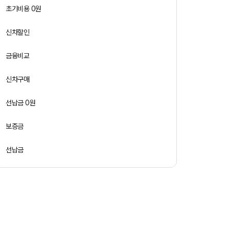
초기비용 0원
신차할인
금융비교
신차구매
선납금 0원
보증금
선납금