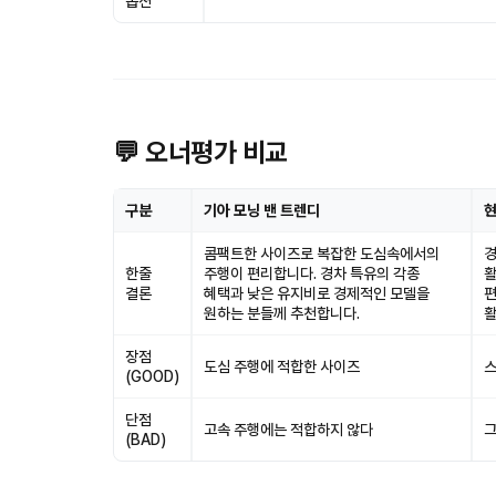
옵션
💬 오너평가 비교
구분
기아 모닝 밴 트렌디
현
콤팩트한 사이즈로 복잡한 도심속에서의
경
한줄
주행이 편리합니다. 경차 특유의 각종
활
결론
혜택과 낮은 유지비로 경제적인 모델을
편
원하는 분들께 추천합니다.
활
장점
도심 주행에 적합한 사이즈
스
(GOOD)
단점
고속 주행에는 적합하지 않다
그
(BAD)