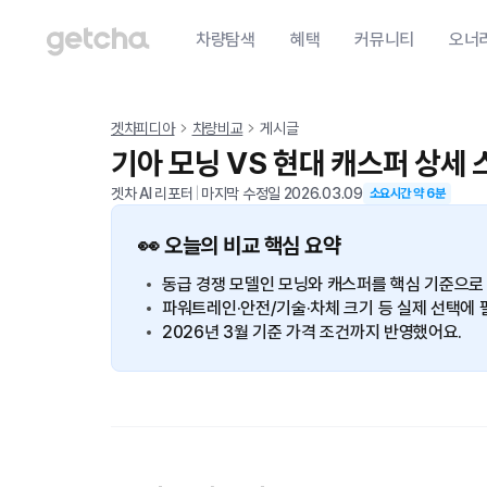
차량탐색
혜택
커뮤니티
오너
겟차피디아
차량비교
게시글
기아 모닝 VS 현대 캐스퍼 상세 
겟차 AI 리포터
|
마지막 수정일
2026.03.09
소요시간 약
6
분
👀 오늘의 비교 핵심 요약
동급 경쟁 모델인 모닝와 캐스퍼를 핵심 기준으로
파워트레인·안전/기술·차체 크기 등 실제 선택에 
2026년 3월 기준 가격 조건까지 반영했어요.