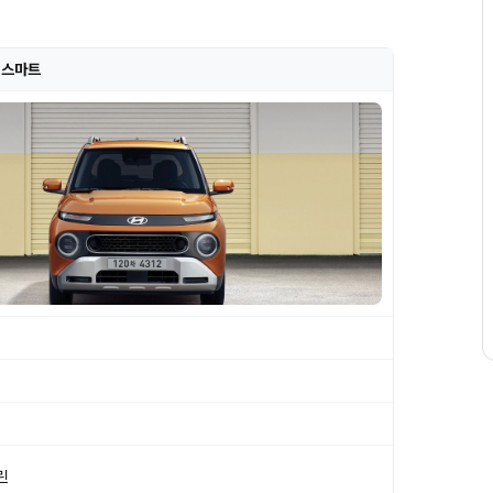
] 스마트
린