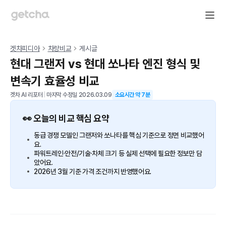
겟차피디아
차량비교
게시글
현대 그랜저 vs 현대 쏘나타 엔진 형식 및
변속기 효율성 비교
겟차 AI 리포터
|
마지막 수정일
2026.03.09
소요시간 약
7
분
👀 오늘의 비교 핵심 요약
동급 경쟁 모델인 그랜저와 쏘나타를 핵심 기준으로 정면 비교했어
요.
파워트레인·안전/기술·차체 크기 등 실제 선택에 필요한 정보만 담
았어요.
2026년 3월 기준 가격 조건까지 반영했어요.