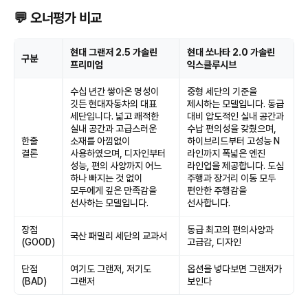
💬 오너평가 비교
현대 그랜저 2.5 가솔린
현대 쏘나타 2.0 가솔린
구분
프리미엄
익스클루시브
수십 년간 쌓아온 명성이
중형 세단의 기준을
깃든 현대자동차의 대표
제시하는 모델입니다. 동급
세단입니다. 넓고 쾌적한
대비 압도적인 실내 공간과
실내 공간과 고급스러운
수납 편의성을 갖췄으며,
한줄
소재를 아낌없이
하이브리드부터 고성능 N
결론
사용하였으며, 디자인부터
라인까지 폭넓은 엔진
성능, 편의 사양까지 어느
라인업을 제공합니다. 도심
하나 빠지는 것 없이
주행과 장거리 이동 모두
모두에게 깊은 만족감을
편안한 주행감을
선사하는 모델입니다.
선사합니다.
장점
동급 최고의 편의사양과
국산 패밀리 세단의 교과서
(GOOD)
고급감, 디자인
단점
여기도 그랜저, 저기도
옵션을 넣다보면 그랜저가
(BAD)
그랜저
보인다