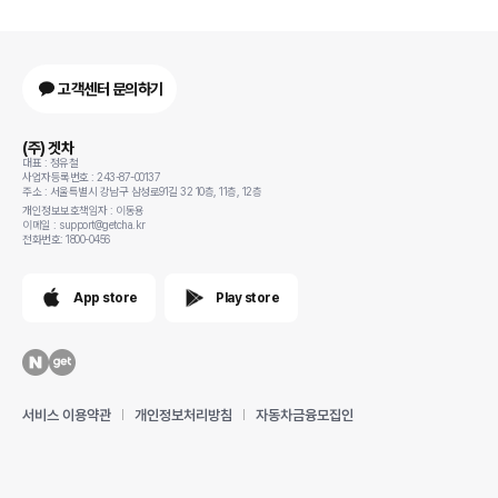
고객센터 문의하기
(주) 겟차
대표 : 정유철
사업자등록번호 : 243-87-00137
주소 : 서울특별시 강남구 삼성로91길 32 10층, 11층, 12층
개인정보보호책임자 : 이동용
이메일 : support@getcha.kr
전화번호: 1800-0456
App store
Play store
서비스 이용약관
개인정보처리방침
자동차금융모집인