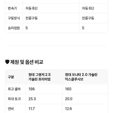
변속기
자동 8단
자동 6단
구동방식
전륜구동
전륜구동
승차정원
5
5
🛡 제원 및 옵션 비교
현대 그랜저 2.5
현대 쏘나타 2.0 가솔린
구분
가솔린 프리미엄
익스클루시브
최고 출력
198
160
최대 토크
25.3
20.0
연비
11.7
12.6