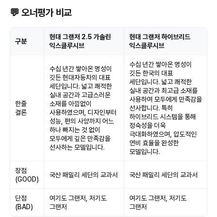
💬 오너평가 비교
현대 그랜저 2.5 가솔린
현대 그랜저 하이브리드
구분
익스클루시브
익스클루시브
수십 년간 쌓아온 명성이
수십 년간 쌓아온 명성이
깃든 한국의 대표
깃든 현대자동차의 대표
세단입니다. 넓고 쾌적한
세단입니다. 넓고 쾌적한
실내 공간과 최고급 소재를
실내 공간과 고급스러운
사용하여 모두에게 만족감을
한줄
소재를 아낌없이
선사합니다. 특히
결론
사용하였으며, 디자인부터
하이브리드 시스템을 통해
성능, 편의 사양까지 어느
정숙성을 더욱
하나 빠지는 것 없이
극대화하였으며, 압도적인
모두에게 깊은 만족감을
연비 효율을 완성한
선사하는 모델입니다.
모델입니다.
장점
국산 패밀리 세단의 교과서
국산 패밀리 세단의 교과서
(GOOD)
단점
여기도 그랜저, 저기도
여기도 그랜저, 저기도
(BAD)
그랜저
그랜저