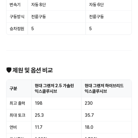
변속기
자동 8단
자동 6단
구동방식
전륜구동
전륜구동
승차정원
5
5
🛡 제원 및 옵션 비교
현대 그랜저 2.5 가솔린
현대 그랜저 하이브리드
구분
익스클루시브
익스클루시브
최고 출력
198
230
최대 토크
25.3
35.7
연비
11.7
18.0