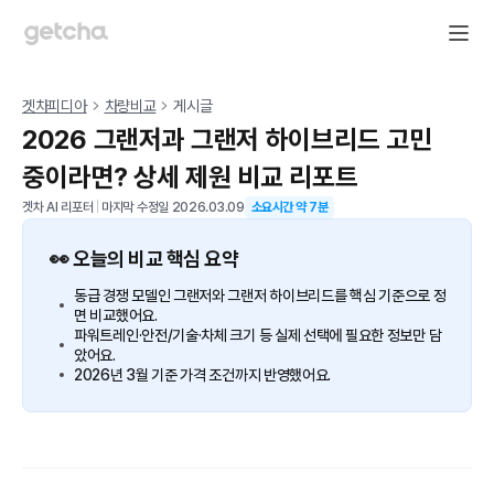
겟차피디아
차량비교
게시글
2026 그랜저과 그랜저 하이브리드 고민
중이라면? 상세 제원 비교 리포트
겟차 AI 리포터
|
마지막 수정일
2026.03.09
소요시간 약
7
분
👀 오늘의 비교 핵심 요약
동급 경쟁 모델인 그랜저와 그랜저 하이브리드를 핵심 기준으로 정
면 비교했어요.
파워트레인·안전/기술·차체 크기 등 실제 선택에 필요한 정보만 담
았어요.
2026년 3월 기준 가격 조건까지 반영했어요.