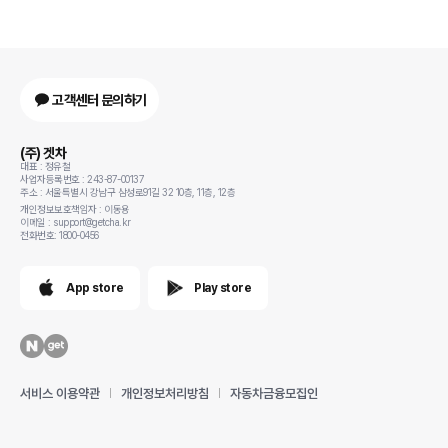
고객센터 문의하기
(주) 겟차
대표 : 정유철
사업자등록번호 : 243-87-00137
주소 : 서울특별시 강남구 삼성로91길 32 10층, 11층, 12층
개인정보보호책임자 : 이동용
이메일 : support@getcha.kr
전화번호: 1800-0456
App store
Play store
서비스 이용약관
개인정보처리방침
자동차금융모집인