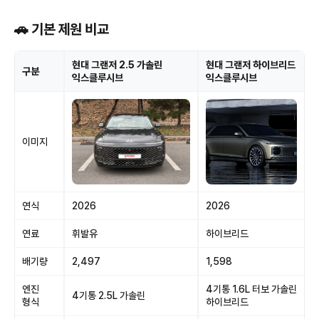
🚗 기본 제원 비교
현대 그랜저 2.5 가솔린
현대 그랜저 하이브리드
구분
익스클루시브
익스클루시브
이미지
연식
2026
2026
연료
휘발유
하이브리드
배기량
2,497
1,598
엔진
4기통 1.6L 터보 가솔린
4기통 2.5L 가솔린
형식
하이브리드