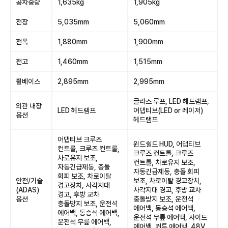
공차중량
1,635kg
1,905kg
전장
5,035mm
5,060mm
전폭
1,880mm
1,900mm
전고
1,460mm
1,515mm
휠베이스
2,895mm
2,995mm
글라스 루프, LED 헤드램프,
외관 내장
LED 헤드램프
어댑티브(LED or 레이저)
옵션
헤드램프
어댑티브 크루즈
윈드쉴드 HUD, 어댑티브
컨트롤, 크루즈 컨트롤,
크루즈 컨트롤, 크루즈
차로유지 보조,
컨트롤, 차로유지 보조,
자동긴급제동, 충돌
자동긴급제동, 충돌 회피
회피 보조, 차로이탈
안전/기술
보조, 차로이탈 경고장치,
경고장치, 사각지대
(ADAS)
사각지대 경고, 후방 교차
경고, 후방 교차
옵션
충돌방지 보조, 운전석
충돌방지 보조, 운전석
에어백, 동승석 에어백,
에어백, 동승석 에어백,
운전석 무릎 에어백, 사이드
운전석 무릎 에어백,
에어백, 커튼 에어백, 48V