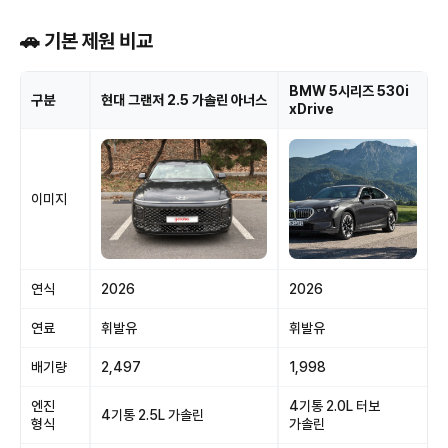
🚗 기본 제원 비교
BMW 5시리즈 530i
구분
현대 그랜저 2.5 가솔린 아너스
xDrive
이미지
연식
2026
2026
연료
휘발유
휘발유
배기량
2,497
1,998
엔진
4기통 2.0L 터보
4기통 2.5L 가솔린
형식
가솔린