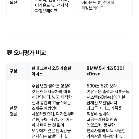
옵션
어라운드 뷰, 전자식
어라운드 뷰, 전자식
파킹브레이크
파킹브레이크
💬 오너평가 비교
현대 그랜저 2.5 가솔린
BMW 5시리즈 530i
구분
아너스
xDrive
수십 년간 쌓아온 명성이
530i는 520i보다
깃든 현대자동차의 대표
여유로운 출력과 사륜구동
세단입니다. 넓고 쾌적한
시스템(xDrive)이 기본
실내 공간과 고급스러운
탑재된 모델입니다.
한줄
소재를 아낌없이
최고급 메리노 가죽을
결론
사용하였으며, 디자인부터
적용해 실내의
성능, 편의 사양까지 어느
고급스러움을 한층
하나 빠지는 것 없이
높였으며, 풍부한
모두에게 깊은 만족감을
편의사양과 더욱 시원한
선사하는 모델입니다.
가속감을 제공합니다.