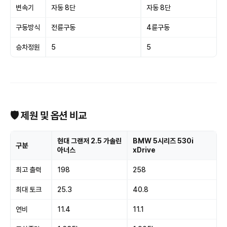
변속기
자동 8단
자동 8단
구동방식
전륜구동
4륜구동
승차정원
5
5
🛡 제원 및 옵션 비교
현대 그랜저 2.5 가솔린
BMW 5시리즈 530i
구분
아너스
xDrive
최고 출력
198
258
최대 토크
25.3
40.8
연비
11.4
11.1