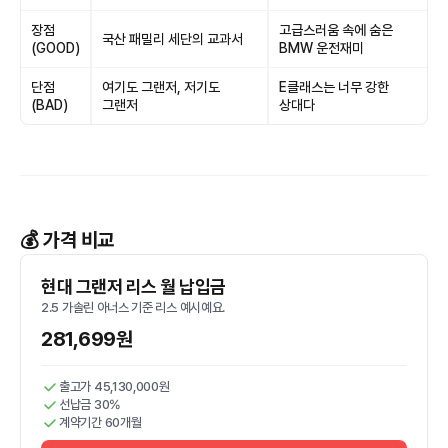
장점
고급스러움 속에 숨은
국산 패밀리 세단의 교과서
(GOOD)
BMW 운전재미
단점
여기도 그랜저, 저기도
E클래스는 너무 강한
(BAD)
그랜저
상대다
💰 가격 비교
현대 그랜저 리스 월 납입금
2.5 가솔린 아너스 기준 리스 예시예요.
281,699원
출고가 45,130,000원
선납금 30%
계약기간 60개월