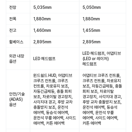
전장
5,035mm
5,050mm
전폭
1,880mm
1,880mm
전고
1,460mm
1,455mm
휠베이스
2,895mm
2,895mm
LED 헤드램프, 어댑티브
외관 내장
LED 헤드램프
(LED or 레이저)
옵션
헤드램프
윈드쉴드 HUD, 어댑티브
어댑티브 크루즈 컨트롤,
크루즈 컨트롤, 크루즈
크루즈 컨트롤, 차로유지
컨트롤, 차로유지 보조,
보조, 자동긴급제동, 충돌
자동긴급제동, 충돌 회피
회피 보조, 차로이탈
안전/기술
보조, 차로이탈 경고장치,
경고장치, 사각지대 경고,
(ADAS)
사각지대 경고, 후방 교차
후방 교차 충돌방지 보조,
옵션
충돌방지 보조, 운전석
운전석 에어백, 동승석
에어백, 동승석 에어백,
에어백, 운전석 무릎
운전석 무릎 에어백, 사이드
에어백, 사이드 에어백,
에어백, 커튼 에어백
커튼 에어백