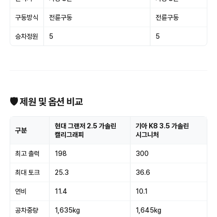
구동방식
전륜구동
전륜구동
승차정원
5
5
🛡 제원 및 옵션 비교
현대 그랜저 2.5 가솔린
기아 K8 3.5 가솔린
구분
캘리그래피
시그니처
최고 출력
198
300
최대 토크
25.3
36.6
연비
11.4
10.1
공차중량
1,635kg
1,645kg