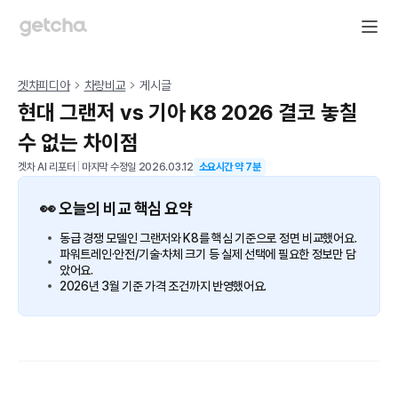
겟차피디아
차량비교
게시글
현대 그랜저 vs 기아 K8 2026 결코 놓칠
수 없는 차이점
겟차 AI 리포터
|
마지막 수정일
2026.03.12
소요시간 약
7
분
👀 오늘의 비교 핵심 요약
동급 경쟁 모델인 그랜저와 K8를 핵심 기준으로 정면 비교했어요.
파워트레인·안전/기술·차체 크기 등 실제 선택에 필요한 정보만 담
았어요.
2026년 3월 기준 가격 조건까지 반영했어요.