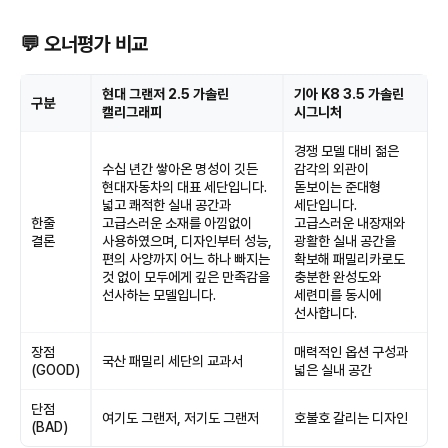
💬 오너평가 비교
현대 그랜저 2.5 가솔린
기아 K8 3.5 가솔린
구분
캘리그래피
시그니처
경쟁 모델 대비 젊은
수십 년간 쌓아온 명성이 깃든
감각의 외관이
현대자동차의 대표 세단입니다.
돋보이는 준대형
넓고 쾌적한 실내 공간과
세단입니다.
한줄
고급스러운 소재를 아낌없이
고급스러운 내장재와
결론
사용하였으며, 디자인부터 성능,
광활한 실내 공간을
편의 사양까지 어느 하나 빠지는
확보해 패밀리카로도
것 없이 모두에게 깊은 만족감을
충분한 완성도와
선사하는 모델입니다.
세련미를 동시에
선사합니다.
장점
매력적인 옵션 구성과
국산 패밀리 세단의 교과서
(GOOD)
넓은 실내 공간
단점
여기도 그랜저, 저기도 그랜저
호불호 갈리는 디자인
(BAD)