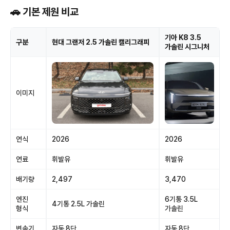
🚗 기본 제원 비교
기아 K8 3.5
구분
현대 그랜저 2.5 가솔린 캘리그래피
가솔린 시그니처
이미지
연식
2026
2026
연료
휘발유
휘발유
배기량
2,497
3,470
엔진
6기통 3.5L
4기통 2.5L 가솔린
형식
가솔린
변속기
자동 8단
자동 8단