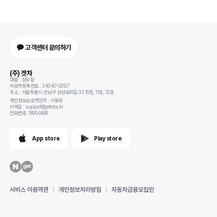
고객센터 문의하기
(주) 겟차
대표 : 정유철
사업자등록번호 : 243-87-00137
주소 : 서울특별시 강남구 삼성로91길 32 10층, 11층, 12층
개인정보보호책임자 : 이동용
이메일 : support@getcha.kr
전화번호: 1800-0456
App store
Play store
서비스 이용약관
개인정보처리방침
자동차금융모집인