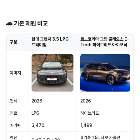
🚗 기본 제원 비교
현대 그랜저 3.5 LPG
르노코리아 그랑 콜레오스 E-
구분
프리미엄
Tech 하이브리드 아이코닉
이미지
연식
2026
2026
연료
LPG
하이브리드
배기량
3,470
1,499
엔진
4기통 1.5L 터보 가솔린