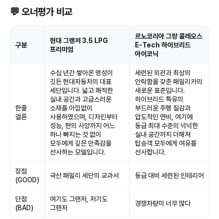
💬 오너평가 비교
르노코리아 그랑 콜레오스
현대 그랜저 3.5 LPG
구분
E-Tech 하이브리드
프리미엄
아이코닉
수십 년간 쌓아온 명성이
세련된 외관과 최상의
깃든 현대자동차의 대표
안락함을 갖춘 패밀리카의
세단입니다. 넓고 쾌적한
새로운 표준입니다.
실내 공간과 고급스러운
하이브리드 특유의
한줄
소재를 아낌없이
부드러운 주행 질감과
결론
사용하였으며, 디자인부터
압도적인 연비, 여기에
성능, 편의 사양까지 어느
동급 최대 수준의 넉넉한
하나 빠지는 것 없이
실내 공간까지 더해져
모두에게 깊은 만족감을
탑승객 모두에게 여유를
선사하는 모델입니다.
선사합니다.
장점
국산 패밀리 세단의 교과서
동급 대비 세련된 인테리어
(GOOD)
단점
여기도 그랜저, 저기도
경쟁차량이 너무 많다
(BAD)
그랜저