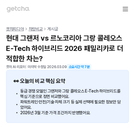
겟차피디아
차량비교
게시글
현대 그랜저 vs 르노코리아 그랑 콜레오스
E-Tech 하이브리드 2026 패밀리카로 더
적합한 차는?
겟차 AI 리포터
|
마지막 수정일
2026.03.09
소요시간 약
7
분
👀 오늘의 비교 핵심 요약
동급 경쟁 모델인 그랜저와 그랑 콜레오스 E-Tech 하이브리드를
핵심 기준으로 정면 비교했어요.
파워트레인·안전/기술·차체 크기 등 실제 선택에 필요한 정보만 담
았어요.
2026년 3월 기준 가격 조건까지 반영했어요.