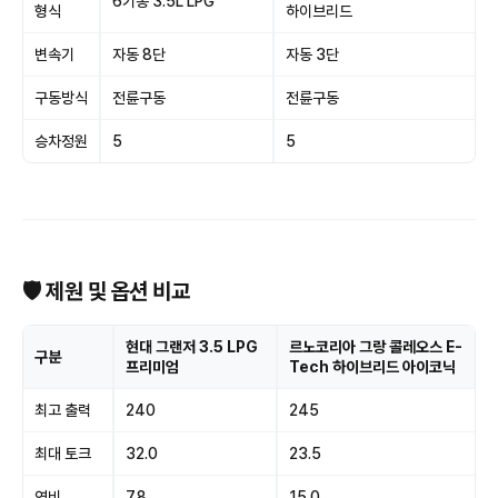
6기통 3.5L LPG
형식
하이브리드
변속기
자동 8단
자동 3단
구동방식
전륜구동
전륜구동
승차정원
5
5
🛡 제원 및 옵션 비교
현대 그랜저 3.5 LPG
르노코리아 그랑 콜레오스 E-
구분
프리미엄
Tech 하이브리드 아이코닉
최고 출력
240
245
최대 토크
32.0
23.5
연비
7.8
15.0