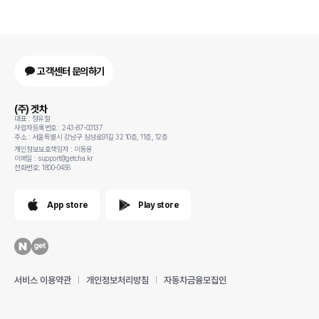
고객센터 문의하기
(주) 겟차
대표 : 정유철
사업자등록번호 : 243-87-00137
주소 : 서울특별시 강남구 삼성로91길 32 10층, 11층, 12층
개인정보보호책임자 : 이동용
이메일 : support@getcha.kr
전화번호: 1800-0456
App store
Play store
서비스 이용약관
개인정보처리방침
자동차금융모집인