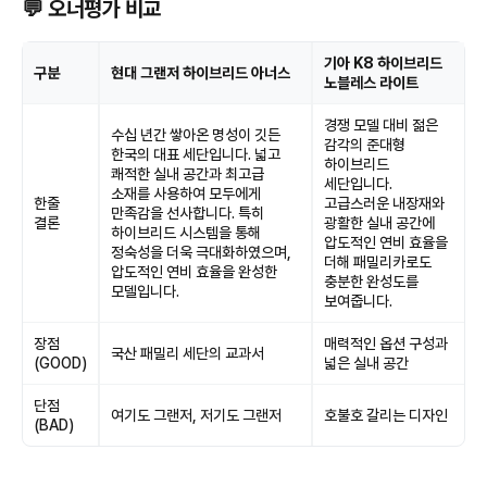
💬 오너평가 비교
기아 K8 하이브리드
구분
현대 그랜저 하이브리드 아너스
노블레스 라이트
경쟁 모델 대비 젊은
수십 년간 쌓아온 명성이 깃든
감각의 준대형
한국의 대표 세단입니다. 넓고
하이브리드
쾌적한 실내 공간과 최고급
세단입니다.
소재를 사용하여 모두에게
한줄
고급스러운 내장재와
만족감을 선사합니다. 특히
결론
광활한 실내 공간에
하이브리드 시스템을 통해
압도적인 연비 효율을
정숙성을 더욱 극대화하였으며,
더해 패밀리카로도
압도적인 연비 효율을 완성한
충분한 완성도를
모델입니다.
보여줍니다.
장점
매력적인 옵션 구성과
국산 패밀리 세단의 교과서
(GOOD)
넓은 실내 공간
단점
여기도 그랜저, 저기도 그랜저
호불호 갈리는 디자인
(BAD)