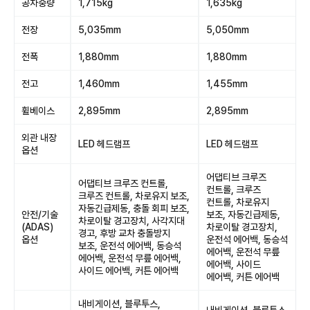
공차중량
1,715kg
1,635kg
전장
5,035mm
5,050mm
전폭
1,880mm
1,880mm
전고
1,460mm
1,455mm
휠베이스
2,895mm
2,895mm
외관 내장
LED 헤드램프
LED 헤드램프
옵션
어댑티브 크루즈
어댑티브 크루즈 컨트롤,
컨트롤, 크루즈
크루즈 컨트롤, 차로유지 보조,
컨트롤, 차로유지
자동긴급제동, 충돌 회피 보조,
안전/기술
보조, 자동긴급제동,
차로이탈 경고장치, 사각지대
(ADAS)
차로이탈 경고장치,
경고, 후방 교차 충돌방지
옵션
운전석 에어백, 동승석
보조, 운전석 에어백, 동승석
에어백, 운전석 무릎
에어백, 운전석 무릎 에어백,
에어백, 사이드
사이드 에어백, 커튼 에어백
에어백, 커튼 에어백
내비게이션, 블루투스,