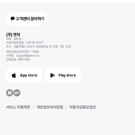
고객센터 문의하기
(주) 겟차
대표 : 정유철
사업자등록번호 : 243-87-00137
주소 : 서울특별시 강남구 삼성로91길 32 10층, 11층, 12층
개인정보보호책임자 : 이동용
이메일 : support@getcha.kr
전화번호: 1800-0456
App store
Play store
서비스 이용약관
개인정보처리방침
자동차금융모집인