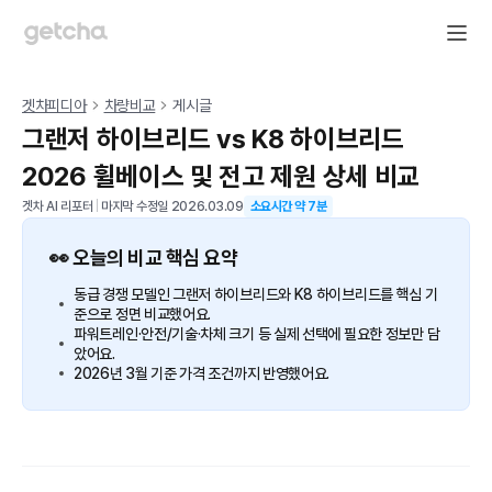
겟차피디아
차량비교
게시글
그랜저 하이브리드 vs K8 하이브리드
2026 휠베이스 및 전고 제원 상세 비교
겟차 AI 리포터
|
마지막 수정일
2026.03.09
소요시간 약
7
분
👀 오늘의 비교 핵심 요약
동급 경쟁 모델인 그랜저 하이브리드와 K8 하이브리드를 핵심 기
준으로 정면 비교했어요.
파워트레인·안전/기술·차체 크기 등 실제 선택에 필요한 정보만 담
았어요.
2026년 3월 기준 가격 조건까지 반영했어요.