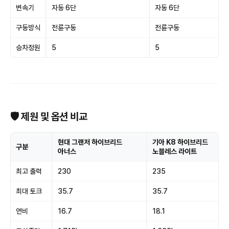
변속기
자동 6단
자동 6단
구동방식
전륜구동
전륜구동
승차정원
5
5
🛡 제원 및 옵션 비교
현대 그랜저 하이브리드
기아 K8 하이브리드
구분
아너스
노블레스 라이트
최고 출력
230
235
최대 토크
35.7
35.7
연비
16.7
18.1