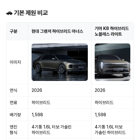
🚗 기본 제원 비교
기아 K8 하이브리드
구분
현대 그랜저 하이브리드 아너스
노블레스 라이트
이미지
연식
2026
2026
연료
하이브리드
하이브리드
배기량
1,598
1,598
엔진
4기통 1.6L 터보 가솔린
4기통 1.6L 터보
형식
하이브리드
가솔린 하이브리드